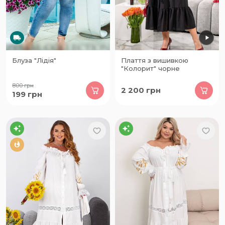
Блуза "Лідія"
Плаття з вишивкою
"Колорит" чорне
800
грн
2 200
грн
199
грн