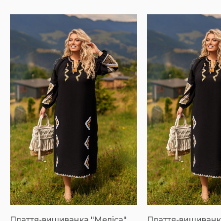
Плаття-вишиванка "Меліса"
Плаття-вишиванк