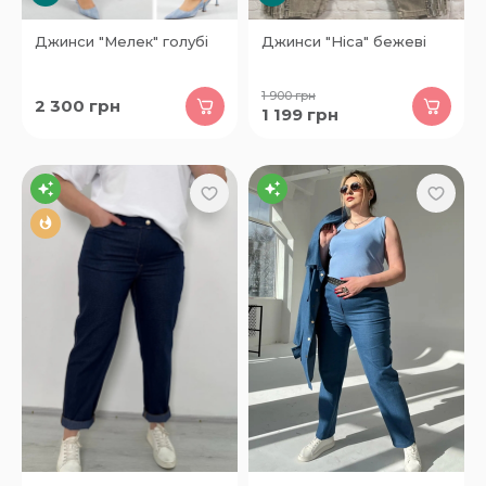
Джинси "Мелек" голубі
Джинси "Ніса" бежеві
1 900
грн
2 300
грн
1 199
грн