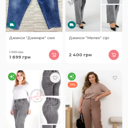
Джинси "Джемре" сині
Джинси "Мелек" сірі
1 900
грн
2 400
грн
1 699
грн
17%