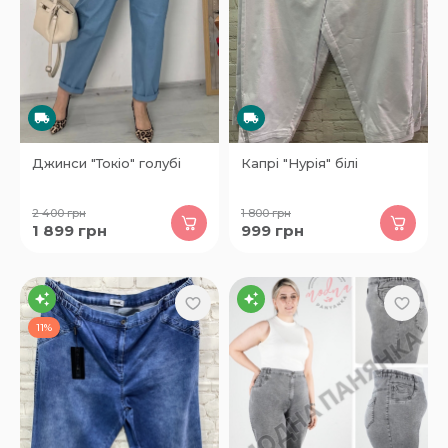
Джинси "Токіо" голубі
Капрі "Нурія" білі
2 400
грн
1 800
грн
1 899
грн
999
грн
11%