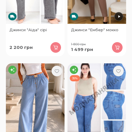
Джинси "Аіда" сірі
Джинси "Ембер" мокко
1 800
грн
2 200
грн
1 499
грн
35%