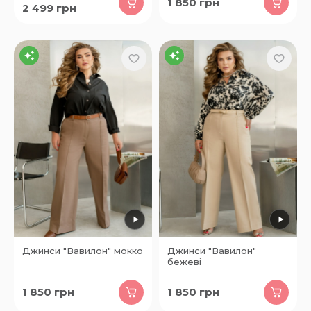
1 850
грн
2 499
грн
Джинси "Вавилон" мокко
Джинси "Вавилон"
бежеві
1 850
грн
1 850
грн