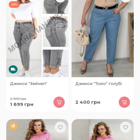
26%
Джинси "Зейнеп"
Джинси "Токіо" голубі
2 300
грн
2 400
грн
1 699
грн