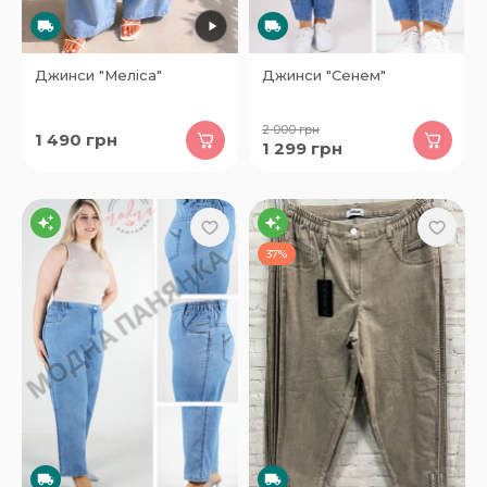
Джинси "Меліса"
Джинси "Сенем"
2 000
грн
1 490
грн
1 299
грн
37%