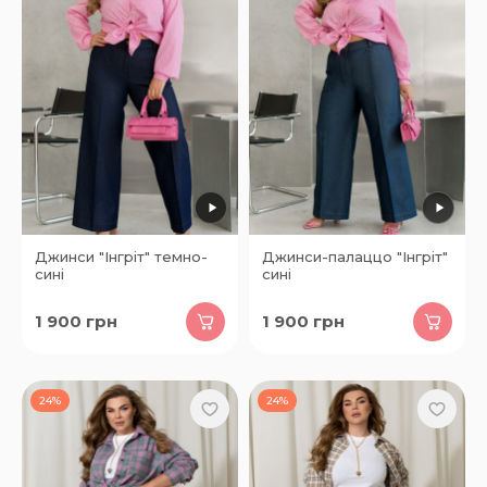
Джинси "Інгріт" темно-
Джинси-палаццо "Інгріт"
сині
сині
1 900
грн
1 900
грн
24%
24%