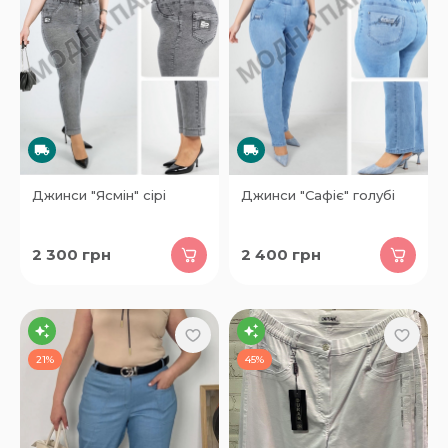
Джинси "Ясмін" сірі
Джинси "Сафіє" голубі
2 300
грн
2 400
грн
21%
45%