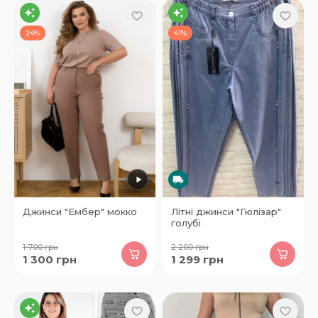
24%
41%
Джинси "Ембер" мокко
Літні джинси "Гюлізар"
голубі
1 700
грн
2 200
грн
1 300
грн
1 299
грн