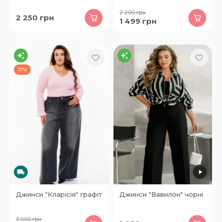
2 200
грн
2 250
грн
1 499
грн
17%
Джинси "Кларісія" графіт
Джинси "Вавилон" чорні
3 000
грн