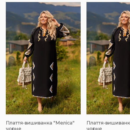
Плаття-вишиванка "Меліса"
Плаття-вишиванк
чорне
чорне