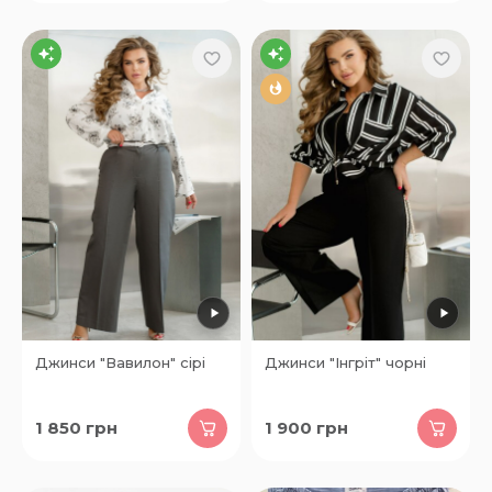
Джинси "Вавилон" сірі
Джинси "Інгріт" чорні
1 850
грн
1 900
грн