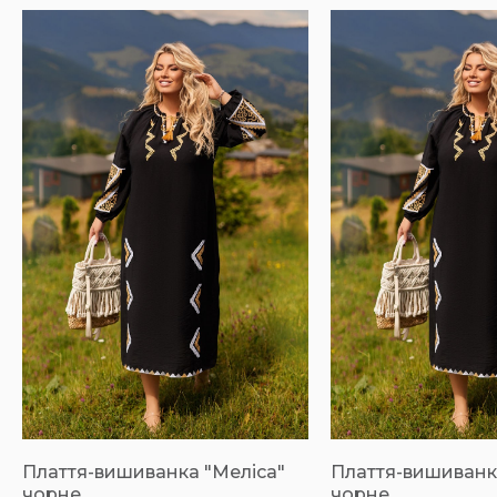
Плаття-вишиванка "Меліса"
Плаття-вишиванк
чорне
чорне