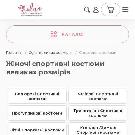
КАТАЛОГ
Головна
/
Одяг великих розмірів
/
Спортивні костюми
Жіночі спортивні костюми
великих розмірів
Велюрові Спортивні
Флісові Спортивні
костюми
костюми
Трикотажні Спортивні
Прогулянкові костюми
костюми
Утеплені/Зимові
Літні Спортивні костюми
Спортивні костюми