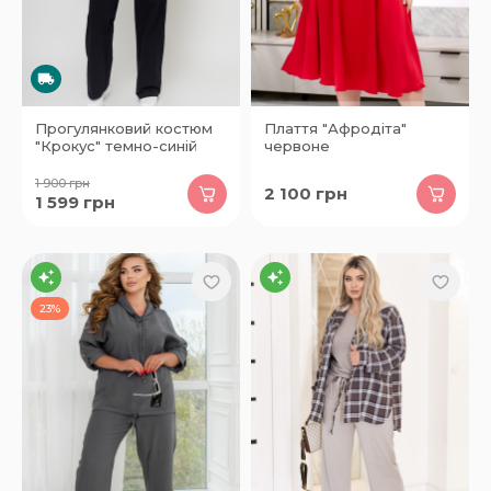
Прогулянковий костюм
Плаття "Афродіта"
"Крокус" темно-синій
червоне
1 900
грн
2 100
грн
1 599
грн
23%