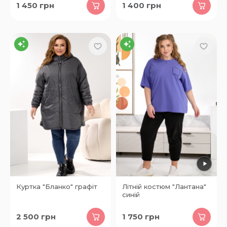
1 450
грн
1 400
грн
Куртка "Бланко" графіт
Літній костюм "Лантана"
синій
2 500
грн
1 750
грн