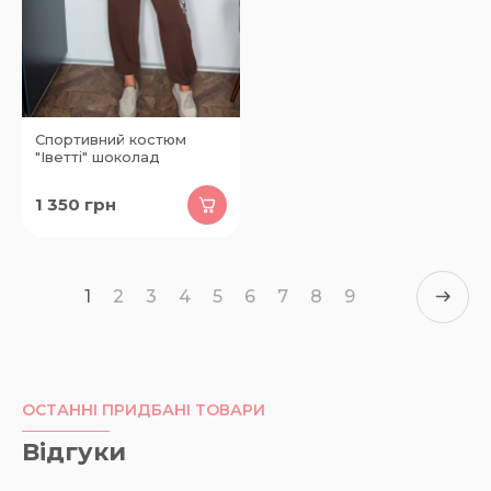
Спортивний костюм
"Іветті" шоколад
1 350
грн
1
2
3
4
5
6
7
8
9
ОСТАННІ ПРИДБАНІ ТОВАРИ
Відгуки