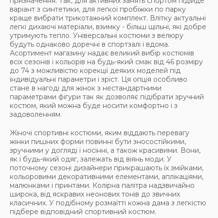
призначення. Так, для активних занять спортом підійде
варіант з синтетики, для легкої пробіжки по парку
краще вибрати трикотажний комплект. Влітку актуальні
легкі дихаючі матеріали, взимку - більш щільні, які добре
утримують тепло. Універсальні костюми з велюру
будуть однаково доречні в спортзалі і вдома.
Асортимент магазину надає великий вибір костюмів
всіх сезонів і кольорів на будь-який смак від 46 розміру
до 74 з можливістю корекції деяких моделей під
індивідуальні параметри і зріст. Ця опція особливо
стане в нагоді для жінок з нестандартними
параметрами фігури так як дозволяє підібрати зручний
костюм, який можна буде носити комфортно і з
задоволенням.
Жіночі спортивні костюми, яким віддають перевагу
жінки пишних форми повинні бути зносостійкими,
зручними у догляді і носінні, а також красивими. Вони,
як і будь-який одяг, залежать від віянь моди. У
поточному сезоні дизайнери прикрашають їх змійками,
кольоровими декоративними елементами, аплікаціями,
малюнками і принтами. Колірна палітра надзвичайно
широка, від яскравих неонових тонів до звичних
класичних. У подібному розмаїтті кожна дама з легкістю
підбере відповідний спортивний костюм.