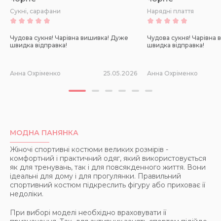
Сукні, сарафани
Нарядні плаття
Чудова сукня! Чарівна вишивка! Дуже
Чудова сукня! Чарівна
швидка відправка!
швидка відправка!
Анна Охріменко
25.05.2026
Анна Охріменко
МОДНА ПАНЯНКА
Жіночі спортивні костюми великих розмірів -
комфортний і практичний одяг, який використовується
як для тренувань, так і для повсякденного життя. Вони
ідеальні для дому і для прогулянки. Правильний
спортивний костюм підкреслить фігуру або приховає її
недоліки.
При виборі моделі необхідно враховувати її