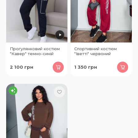
Прогулянковий костюм
Спортивний костюм
"Кавер" темно-синій
"Іветті" червоний
2 100
грн
1 350
грн