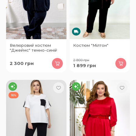
Велюровий костюм
Костюм "Мілтон"
"Джеймс" темно-синій
2 800
грн
2 300
грн
1 899
грн
16%