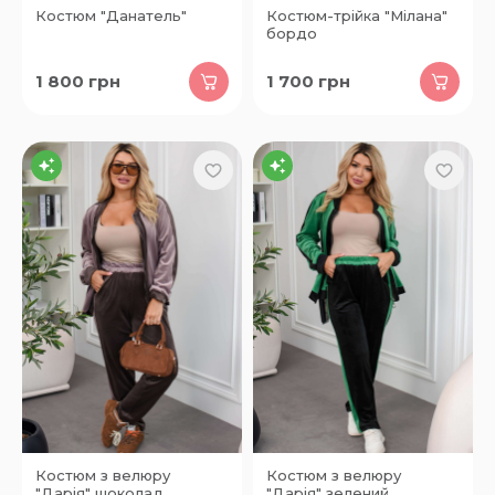
Костюм "Данатель"
Костюм-трійка "Мілана"
бордо
1 800
грн
1 700
грн
Костюм з велюру
Костюм з велюру
"Дарія" шоколад
"Дарія" зелений