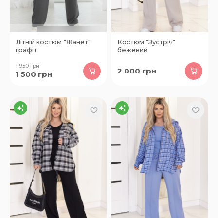
Літній костюм "Жанет"
Костюм "Зустріч"
графіт
бежевий
1 950
грн
2 000
грн
1 500
грн