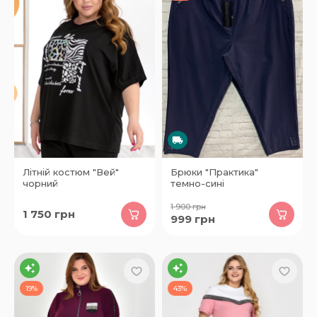
Літній костюм "Вей"
Брюки "Практика"
чорний
темно-сині
1 900
грн
1 750
грн
999
грн
19%
43%