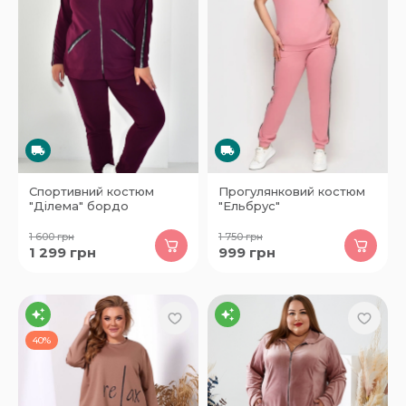
Спортивний костюм
Прогулянковий костюм
"Ділема" бордо
"Ельбрус"
1 600
грн
1 750
грн
1 299
грн
999
грн
40%