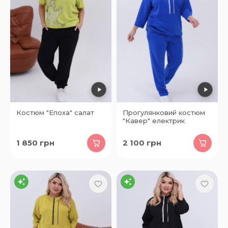
Костюм "Епоха" салат
Прогулянковий костюм
"Кавер" електрик
1 850
грн
2 100
грн