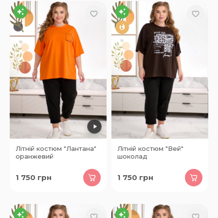
5
66
28
28
66
4
37
Літній костюм "Лантана"
Літній костюм "Вей"
оранжевий
шоколад
27
1 750
грн
1 750
грн