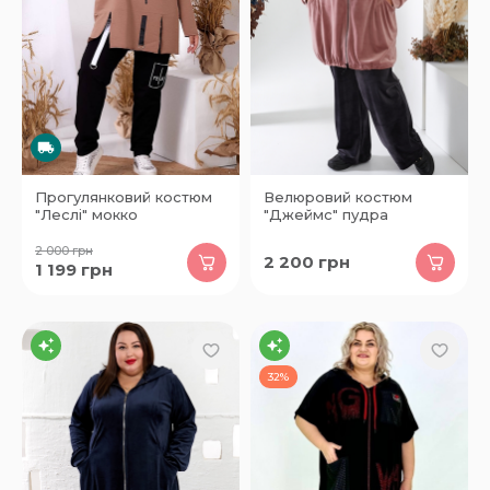
Прогулянковий костюм
Велюровий костюм
"Леслі" мокко
"Джеймс" пудра
2 000
грн
2 200
грн
1 199
грн
32%