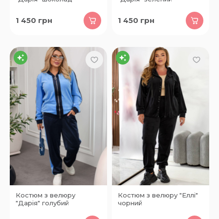
1 450
грн
1 450
грн
Костюм з велюру
Костюм з велюру "Еллі"
"Дарія" голубий
чорний