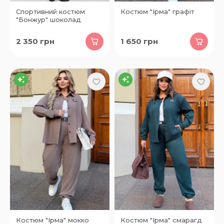
Спортивний костюм
Костюм "Ірма" графіт
"Бонжур" шоколад
2 350
грн
1 650
грн
Костюм "Ірма" мокко
Костюм "Ірма" смарагд