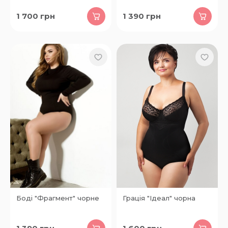
1 700
грн
1 390
грн
Боді "Фрагмент" чорне
Грація "Ідеал" чорна