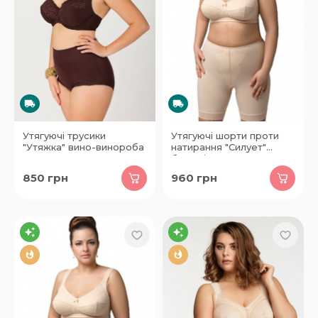
Утягуючі трусики
Утягуючі шорти проти
"Утяжка" вино-винороба
натирання "Силует"
бежеві
850
грн
960
грн