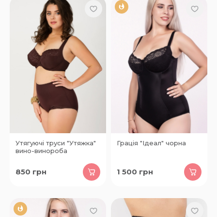
Утягуючі труси "Утяжка"
Грація "Ідеал" чорна
вино-винороба
850
грн
1 500
грн