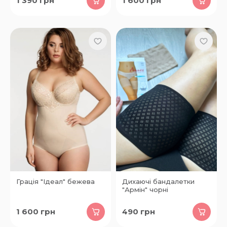
1 390
грн
1 600
грн
Грація "Ідеал" бежева
Дихаючі бандалетки
"Армін" чорні
1 600
грн
490
грн