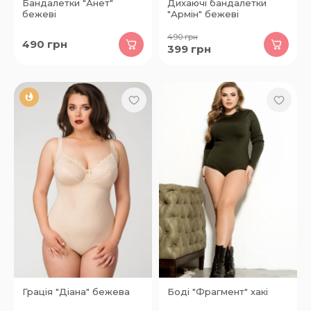
Бандалетки "Анет"
Дихаючі бандалетки
бежеві
"Армін" бежеві
490
грн
490
грн
399
грн
Грація "Діана" бежева
Боді "Фрагмент" хакі