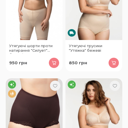
Утягуючі шорти проти
Утягуючі трусики
натирання "Силует"
"Утяжка" бежеві
бежеві
950
грн
850
грн