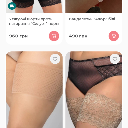
Утягуючі шорти проти
Бандалетки "Ажур" білі
натирання "Силует" чорні
960
грн
490
грн