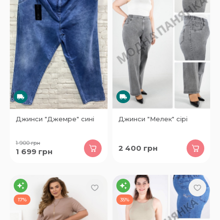
Джинси "Джемре" сині
Джинси "Мелек" сірі
1 900
грн
2 400
грн
1 699
грн
17%
35%