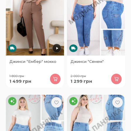
Джинси "Ембер" мокко
Джинси "Сенем"
1 800
грн
2 000
грн
1 499
грн
1 299
грн