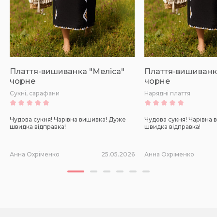
Плаття-вишиванка "Меліса"
Плаття-вишиванк
чорне
чорне
Сукні, сарафани
Нарядні плаття
Чудова сукня! Чарівна вишивка! Дуже
Чудова сукня! Чарівна
швидка відправка!
швидка відправка!
Анна Охріменко
25.05.2026
Анна Охріменко