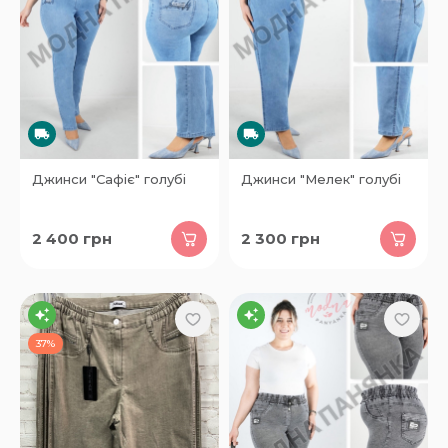
Джинси "Сафіє" голубі
Джинси "Мелек" голубі
2 400
грн
2 300
грн
37%