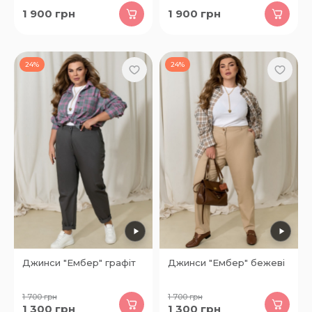
1 900
грн
1 900
грн
24%
24%
Джинси "Ембер" графіт
Джинси "Ембер" бежеві
1 700
грн
1 700
грн
1 300
грн
1 300
грн