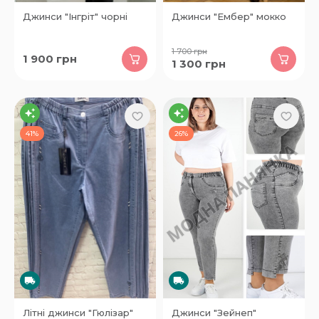
Джинси "Інгріт" чорні
Джинси "Ембер" мокко
1 700
грн
1 900
грн
1 300
грн
41%
26%
Літні джинси "Гюлізар"
Джинси "Зейнеп"