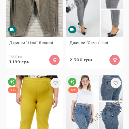
Джинси "Ніса" бежеві
Джинси "Ясмін" сірі
1 900
грн
2 300
грн
1 199
грн
38%
32%