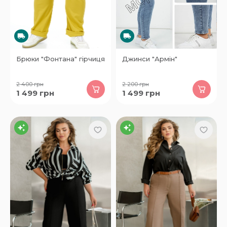
Брюки "Фонтана" гірчиця
Джинси "Армін"
2 400
грн
2 200
грн
1 499
грн
1 499
грн