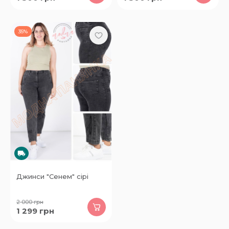
35%
Джинси "Сенем" сірі
2 000
грн
1 299
грн