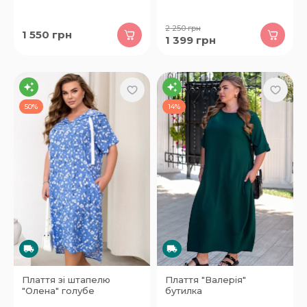
2 250
грн
1 550
грн
1 399
грн
50%
14%
Плаття зі штапелю
Плаття "Валерія"
"Олена" голубе
бутилка