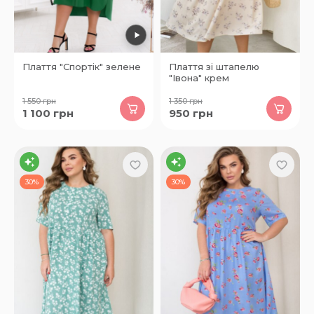
Плаття "Спортік" зелене
Плаття зі штапелю
"Івона" крем
1 550
грн
1 350
грн
1 100
грн
950
грн
30%
30%