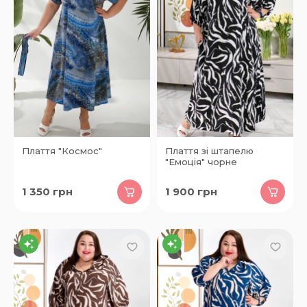
Плаття "Космос"
Плаття зі штапелю
"Емоція" чорне
1 350
грн
1 900
грн