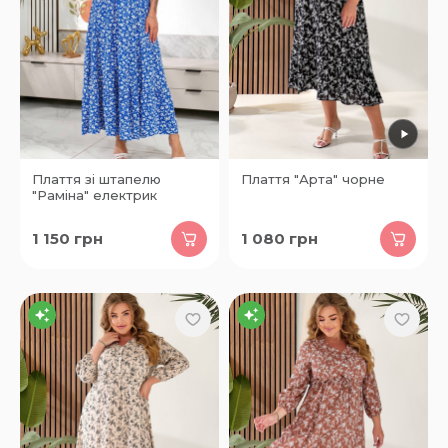
Плаття зі штапелю
Плаття "Арта" чорне
"Раміна" електрик
1 150
грн
1 080
грн