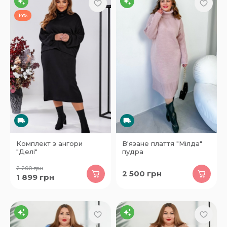
14%
Комплект з ангори
В'язане плаття "Мілда"
"Делі"
пудра
2 200
грн
2 500
грн
1 899
грн