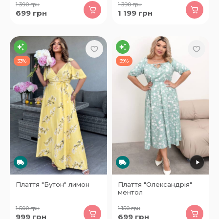
1 390
грн
1 390
грн
699
грн
1 199
грн
33%
39%
Плаття "Бутон" лимон
Плаття "Олександрія"
ментол
1 500
грн
1 150
грн
999
грн
699
грн