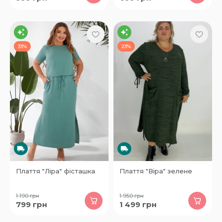
33%
23%
Плаття "Ліра" фісташка
Плаття "Віра" зелене
1 190
грн
1 950
грн
799
грн
1 499
грн