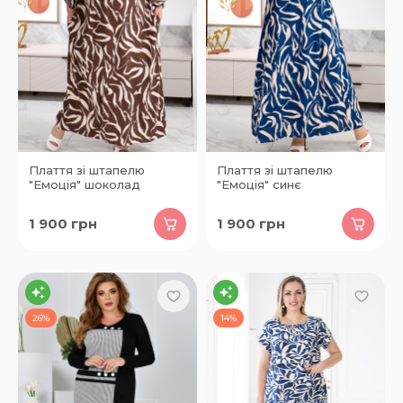
Плаття зі штапелю
Плаття зі штапелю
"Емоція" шоколад
"Емоція" синє
1 900
грн
1 900
грн
26%
14%