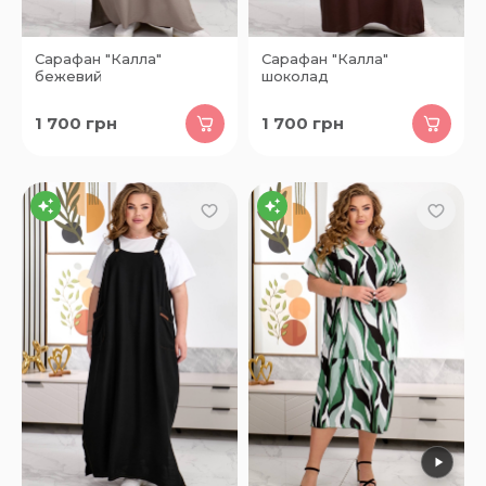
Сарафан "Калла"
Сарафан "Калла"
бежевий
шоколад
1 700
грн
1 700
грн
63
41
81
05
9