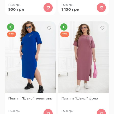
1 370
грн
1 550
грн
950
грн
1 150
грн
26%
26%
Плаття "Шансі" електрик
Плаття "Шансі" фрез
1 550
грн
1 550
грн