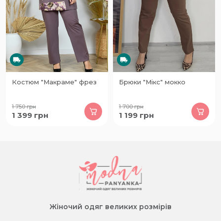
Костюм "Макраме" фрез
Брюки "Мікс" мокко
1 750
грн
1 700
грн
1 399
грн
1 199
грн
Жіночий одяг великих розмірів