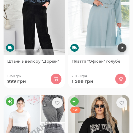
Штани з велюру "Доріан"
Плаття "Офісен" голубе
1 350
грн
2 050
грн
999
грн
1 599
грн
33%