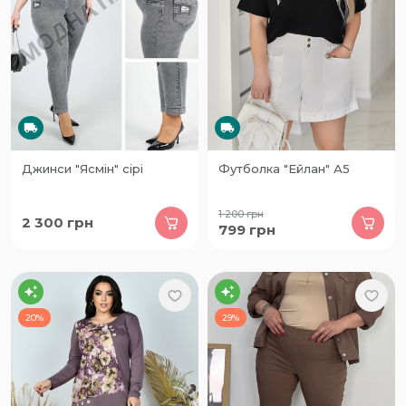
Джинси "Ясмін" сірі
Футболка "Ейлан" А5
1 200
грн
2 300
грн
799
грн
20%
29%