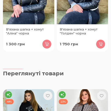
В'язана шапка + хомут
В'язана шапка + хомут
"Аліна" чорна
"Голден" чорна
1 300
грн
1 750
грн
Переглянуті товари
49%
20%