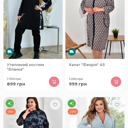
Утеплений костюм
Халат "Феєрія" А5
"Бланка"
1 750
грн
1 250
грн
899
грн
999
грн
26%
22%