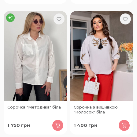
Сорочка "Методика" біла
Сорочка з вишивкою
"Колосок" біла
1 750
грн
1 400
грн