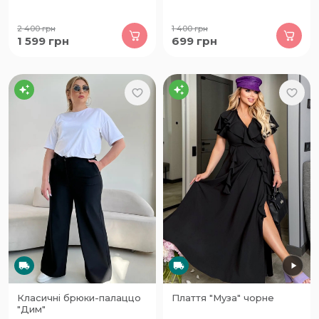
2 400
грн
1 400
грн
1 599
грн
699
грн
Класичні брюки-палаццо
Плаття "Муза" чорне
"Дим"