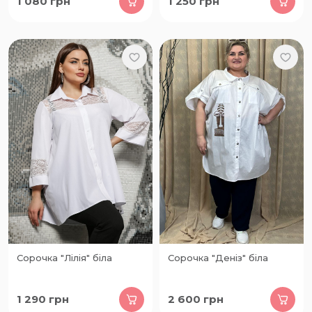
1 080
грн
1 250
грн
Сорочка "Лілія" біла
Сорочка "Деніз" біла
1 290
грн
2 600
грн