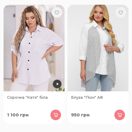
Сорочка "Катя" біла
Блуза "Піон" А8
1 100
грн
950
грн