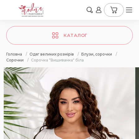
КАТАЛОГ
Головна
/
Одяг великих розмірів
/
Блузи, сорочки
/
Сорочки
/
Сорочка "Вишиванка" біла