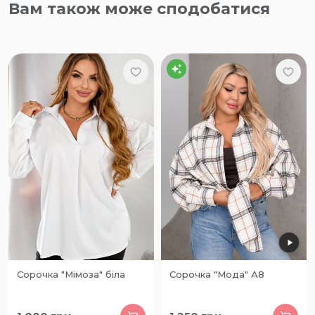
Вам також може сподобатися
Сорочка "Мімоза" біла
Сорочка "Мода" А8