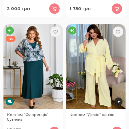
2 000
грн
1 750
грн
14%
Костюм "Флоренція"
Костюм "Деніс" ваніль
бутилка
1 750
грн