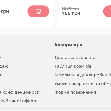
0
0
1 200
грн
грн
799
грн
64, 66
60-62
Інформація
и
Доставка та оплата
даж
Таблиця розмірів
ти
Інформація для виробникі
с
Умови повернення та обмі
 конфіденційності
Форма повернення
 публічної оферти