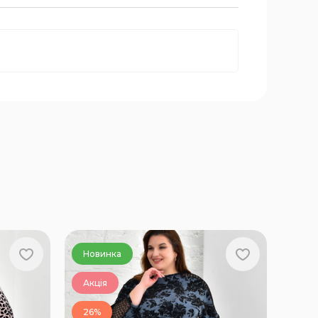
Новинка
Акція
26%