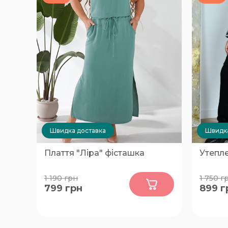
Швидка доставка
Швидка
Плаття "Ліра" фісташка
Утепл
0
1 190
грн
1 750
г
799
грн
899
г
58-60
56