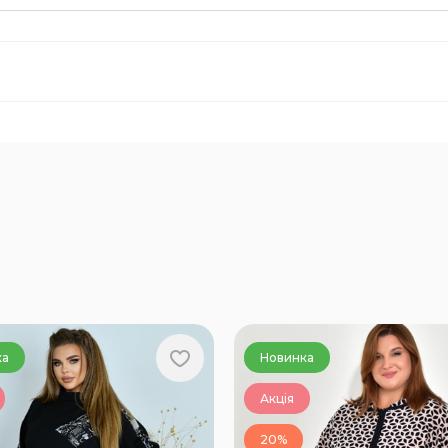
ка
Новинка
Акція
20%