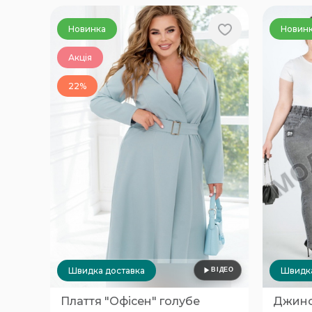
Новинка
Новин
Акція
22%
Швидка доставка
Швидка
Плаття "Офісен" голубе
Джинси