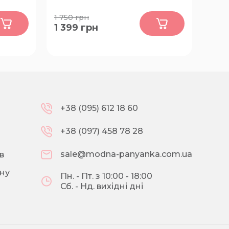
0
1 750
грн
1 399
грн
54
+38 (095) 612 18 60
+38 (097) 458 78 28
sale@modna-panyanka.com.ua
в
ну
Пн. - Пт. з 10:00 - 18:00
Сб. - Нд. вихідні дні