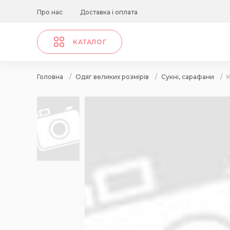
Про нас
Доставка і оплата
КАТАЛОГ
Головна
/
Одяг великих розмірів
/
Сукні, сарафани
/
К