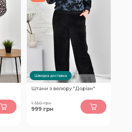
Швидка доставка
Штани з велюру "Доріан"
0
1 350
грн
999
грн
70