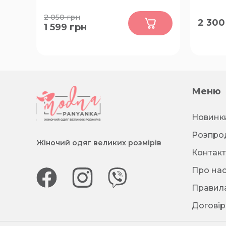
0
2 050
грн
2 300
1 599
грн
52-54
60, 62, 
Меню
Новинк
Розпро
Жіночий одяг великих розмірів
Контак
Про на
Правила
Договір