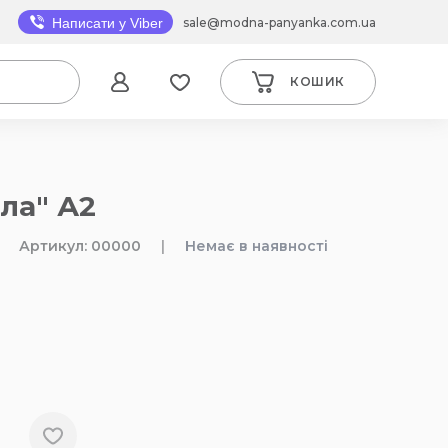
sale@modna-panyanka.com.ua
Написати у Viber
КОШИК
ла" А2
Артикул: 00000
|
Немає в наявності