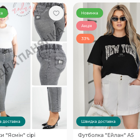
ка
Новинка
Акція
33%
 доставка
Швидка доставка
 "Ясмін" сірі
Футболка "Ейлан" А5