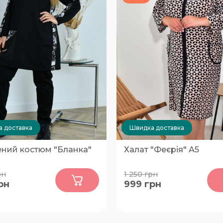
 доставка
Швидка доставка
ений костюм "Бланка"
Халат "Феєрія" А5
0
0
рн
1 250
грн
рн
999
грн
62