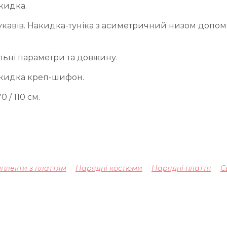
кидка.
укавів. Накидка-туніка з асиметричний низом допом
льні параметри та довжину.
акидка креп-шифон.
 / 110 см.
плекти з платтям
Нарядні костюми
Нарядні плаття
С