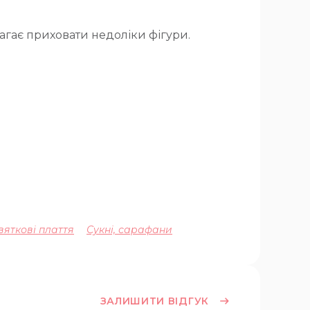
агає приховати недоліки фігури.
вяткові плаття
Сукні, сарафани
ЗАЛИШИТИ ВІДГУК