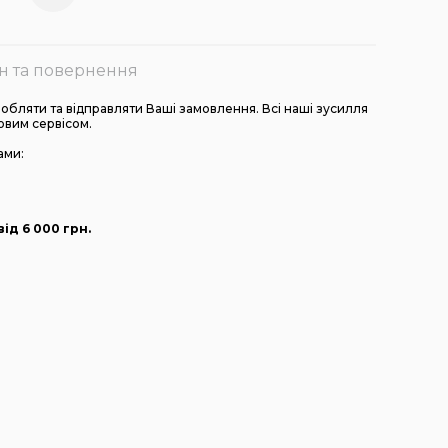
н та повернення
бляти та відправляти Ваші замовлення. Всі наші зусилля
овим сервісом.
ами:
ід 6 000
грн
.