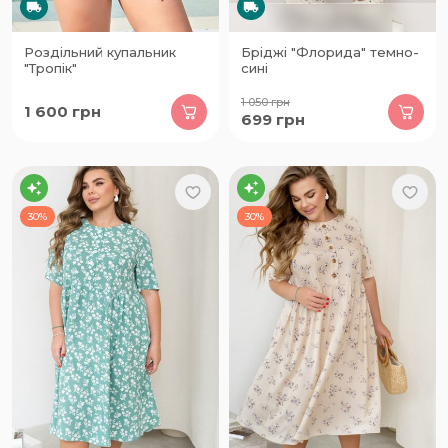
Роздільний купальник
Бріджі "Флорида" темно-
"Тропік"
сині
1 050
грн
1 600
грн
699
грн
30%
30%