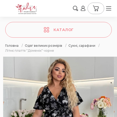
КАТАЛОГ
Головна
/
Одяг великих розмірів
/
Сукні, сарафани
/
Літнє плаття "Доменік" чорне