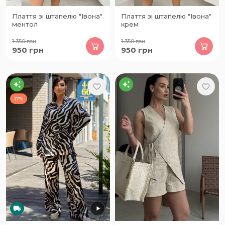
Плаття зі штапелю "Івона"
Плаття зі штапелю "Івона"
ментол
крем
1 350
грн
1 350
грн
950
грн
950
грн
17%