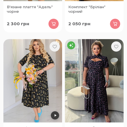
В'язане плаття "Адель"
Комплект "Бріліан"
чорне
чорний
2 300
грн
2 050
грн