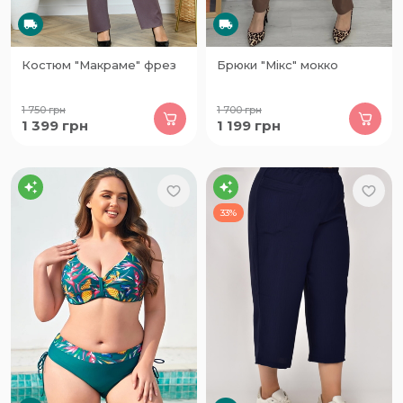
Костюм "Макраме" фрез
Брюки "Мікс" мокко
1 750
грн
1 700
грн
1 399
грн
1 199
грн
33%