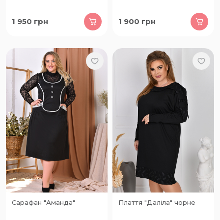
1 950
грн
1 900
грн
Сарафан "Аманда"
Плаття "Даліла" чорне