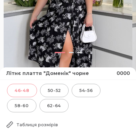
Літнє плаття "Доменік" чорне
0000
46-48
50-52
54-56
58-60
62-64
Таблиця розмірів