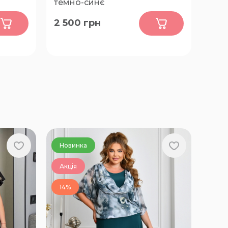
темно-синє
0
2 500
грн
62-64,
XL, 2XL, 3XL, 4XL, 5XL
Новинка
Акція
14%