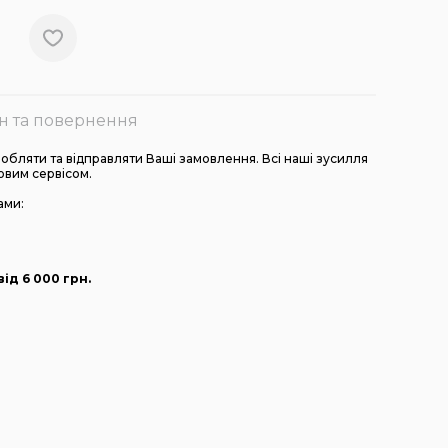
н та повернення
бляти та відправляти Ваші замовлення. Всі наші зусилля
овим сервісом.
ами:
ід 6 000
грн
.