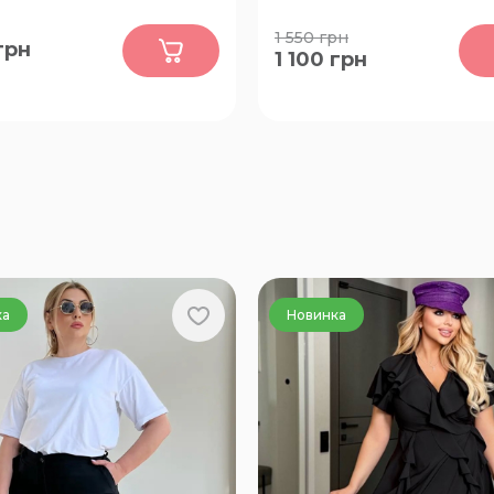
0
0
1 550
грн
грн
1 100
грн
56, 58, 60, 62, 64, 66, 68, 70,
46-48, 50-52, 54-56, 58-60, 
76, 78, 80, 82, 84
66-68
ка
Новинка