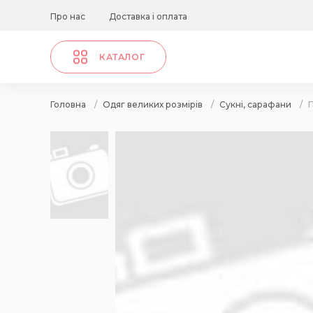
Про нас
Доставка і оплата
КАТАЛОГ
Головна
/
Одяг великих розмірів
/
Сукні, сарафани
/
П