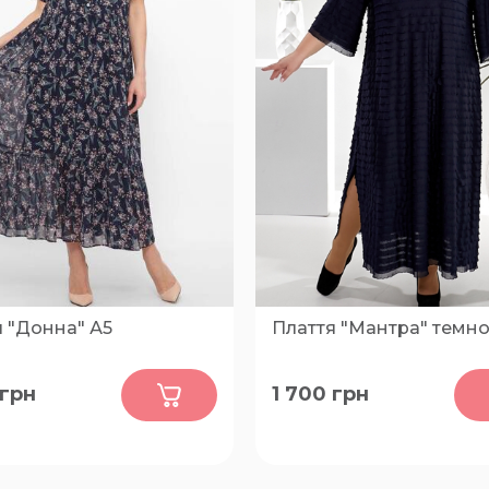
я "Донна" А5
Плаття "Мантра" темно
0
0
грн
1 700
грн
66-68, 70-72, 74-76, 78-80