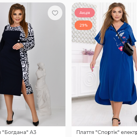
Акція
29%
 "Богдана" А3
Плаття "Спортік" елект