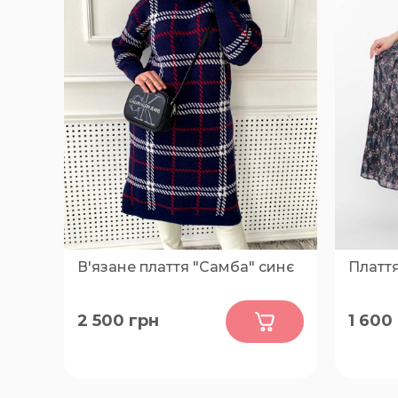
В'язане плаття "Самба" синє
Платт
0
2 500
грн
1 600
4XL, 2XL, 3XL, XL, L
54, 58