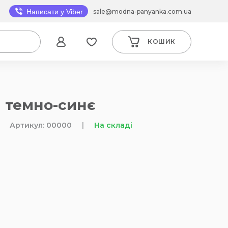
sale@modna-panyanka.com.ua
Написати у Viber
КОШИК
" темно-синє
Артикул: 00000
|
На складі