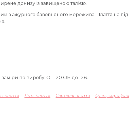
ширене донизу із завищеною талією.
й з ажурного бавовняного мережива. Плаття на підк
а.
 заміри по виробу: ОГ 120 ОБ до 128.
гі плаття
Літні плаття
Святкові плаття
Сукні, сарафан