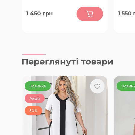
0
1 450
грн
1 550
54, 56, 58
52, 54, 
72, 74, 
Переглянуті товари
Новинка
Новин
Акція
50%