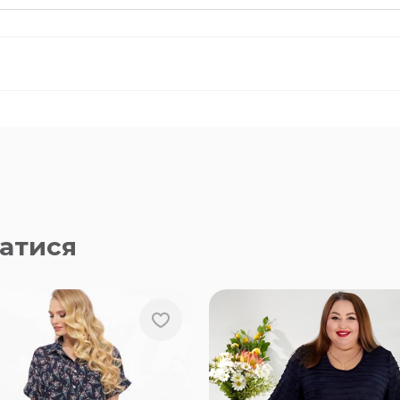
атися