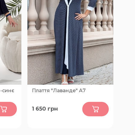
-синє
Плаття "Лаванде" А7
0
1 650
грн
52, 54, 56, 58, 60, 62, 64, 66, 68, 70,
72, 74, 76, 78, 80, 82, 84, 86, 88, 90