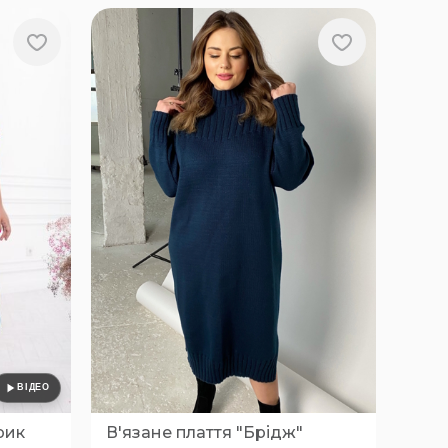
рик
В'язане плаття "Брідж"