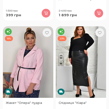
1 300
грн
2 400
грн
399
грн
1 899
грн
16%
20%
Жакет "Опера" пудра
Спідниця "Кіара"