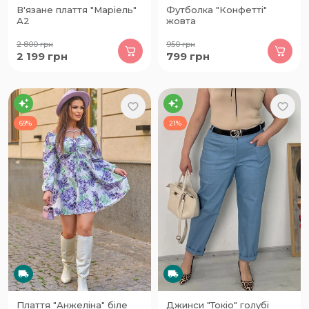
В'язане плаття "Маріель"
Футболка "Конфетті"
А2
жовта
2 800
грн
950
грн
2 199
грн
799
грн
69%
21%
Плаття "Анжеліна" біле
Джинси "Токіо" голубі