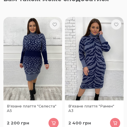
В'язане плаття "Селеста"
В'язане плаття "Рамен"
А5
А3
2 200
грн
2 400
грн