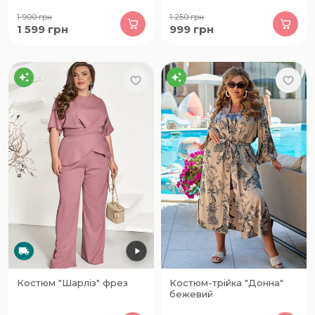
1 900
грн
1 250
грн
1 599
грн
999
грн
Костюм "Шарліз" фрез
Костюм-трійка "Донна"
бежевий