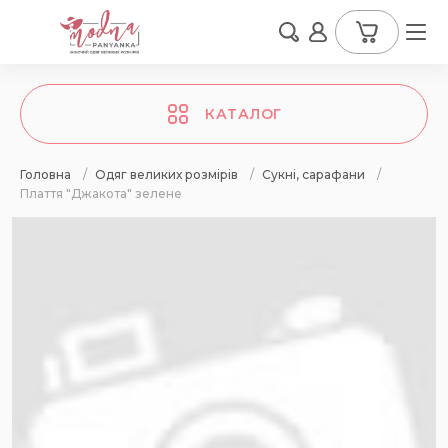
КАТАЛОГ
Головна
/
Одяг великих розмірів
/
Сукні, сарафани
/
Плаття "Джакота" зелене