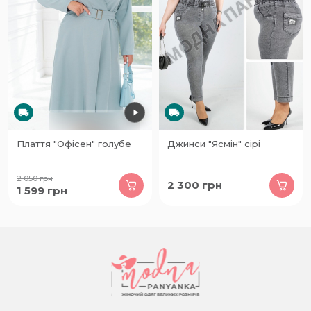
Плаття "Офісен" голубе
Джинси "Ясмін" сірі
2 050
грн
2 300
грн
1 599
грн