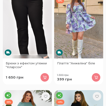
69%
Брюки з ефектом утяжки
Плаття "Анжеліна" біле
"Кларсон"
1 300
грн
1 650
грн
399
грн
33%
49%