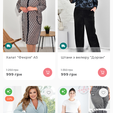
Халат "Феєрія" А5
Штани з велюру "Доріан"
1 250
грн
1 350
грн
999
грн
999
грн
22%