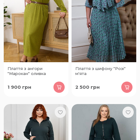
Плаття з ангори
Плаття з шифону "Розі"
"Марокан" оливка
м'ята
1 900
грн
2 500
грн