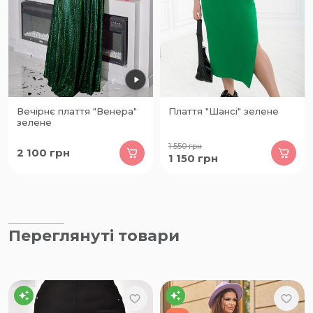
Вечірнє плаття "Венера"
Плаття "Шансі" зелене
зелене
1 550
грн
2 100
грн
1 150
грн
Переглянуті товари