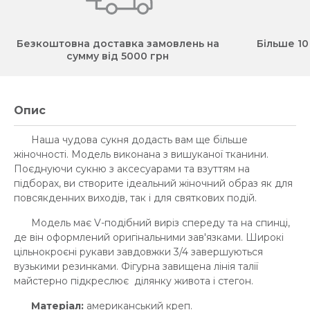
Безкоштовна доставка замовлень на
Більше 10
сумму від 5000 грн
Опис
Наша чудова сукня додасть вам ще більше
жіночності. Модель виконана з вишуканої тканини.
Поєднуючи сукню з аксесуарами та взуттям на
підборах, ви створите ідеальний жіночний образ як для
повсякденних виходів, так і для святкових подій.
Модель має V-подібний виріз спереду та на спинці,
де він оформлений оригінальними зав'язками. Широкі
цільнокроєні рукави завдовжки 3/4 завершуються
вузькими резинками. Фігурна завищена лінія талії
майстерно підкреслює ділянку живота і стегон.
Матеріал:
американський креп.