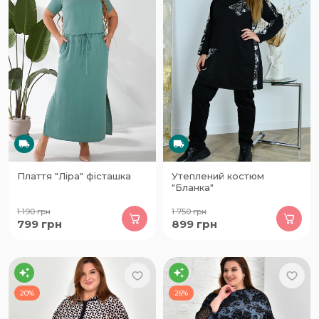
Плаття "Ліра" фісташка
Утеплений костюм
"Бланка"
1 190
грн
1 750
грн
799
грн
899
грн
20%
26%