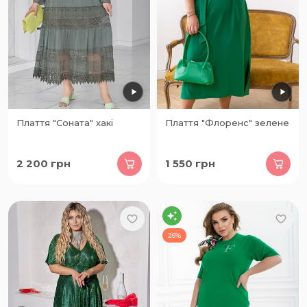
Плаття "Соната" хакі
Плаття "Флоренс" зелене
2 200
грн
1 550
грн
26%