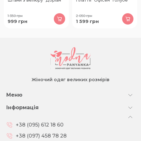
Штани з велюру "Доріан"
Плаття "Офісен" голубе
1 350
грн
2 050
грн
999
грн
1 599
грн
Жіночий одяг великих розмірів
Меню
Інформація
+38 (095) 612 18 60
+38 (097) 458 78 28