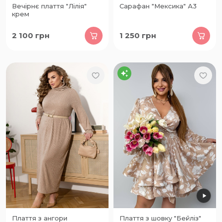
Вечірнє плаття "Лілія"
Сарафан "Мексика" А3
крем
2 100
грн
1 250
грн
Плаття з ангори
Плаття з шовку "Бейліз"