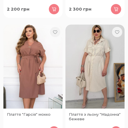
2 200
грн
2 300
грн
Плаття "Гарсія" мокко
Плаття з льону "Мадонна"
бежеве