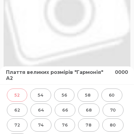
Плаття великих розмірів "Гармонія"
0000
А2
52
54
56
58
60
62
64
66
68
70
72
74
76
78
80