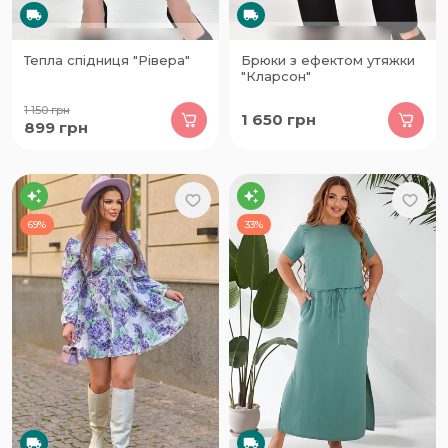
Тепла спідниця "Рівера"
Брюки з ефектом утяжки
"Кларсон"
1 150
грн
1 650
грн
899
грн
69%
33%