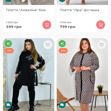
Плаття "Анжеліна" біле
Плаття "Ліра" фісташка
1 300
грн
1 190
грн
399
грн
799
грн
49%
20%