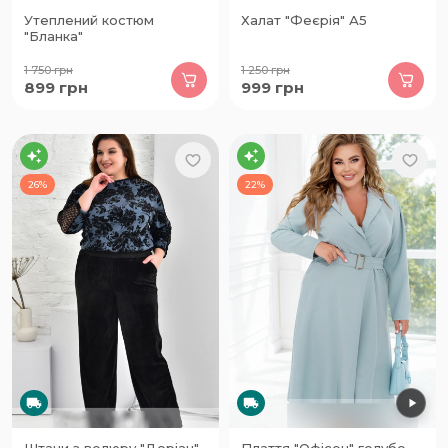
Утеплений костюм
Халат "Феєрія" А5
"Бланка"
1 750
грн
1 250
грн
899
грн
999
грн
26%
22%