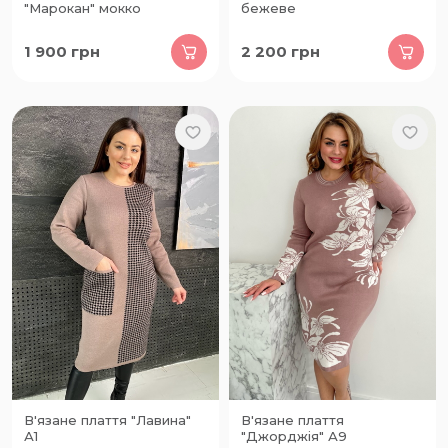
"Марокан" мокко
бежеве
1 900
грн
2 200
грн
В'язане плаття "Лавина"
В'язане плаття
А1
"Джорджія" А9