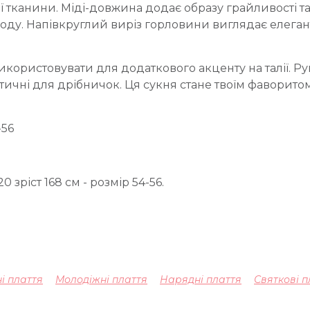
 тканини. Міді-довжина додає образу грайливості та с
ду. Напівкруглий виріз горловини виглядає елегантно,
икористовувати для додаткового акценту на талії. Р
ктичні для дрібничок. Ця сукня стане твоїм фаворито
-56
20 зріст 168 см - розмір 54-56.
ні плаття
Молодіжні плаття
Нарядні плаття
Святкові п