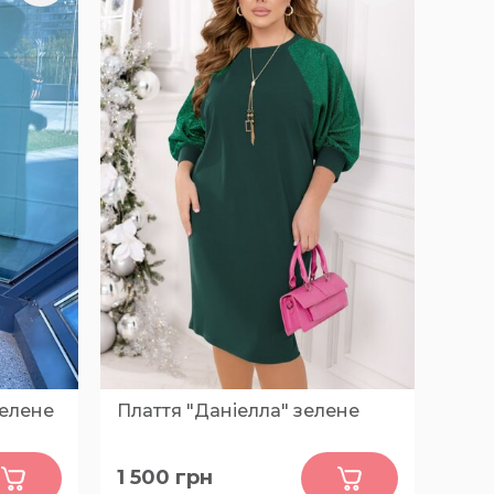
зелене
Плаття "Даніелла" зелене
0
1 500
грн