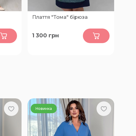
Плаття "Тома" бірюза
0
1 300
грн
54, 56
Новинка