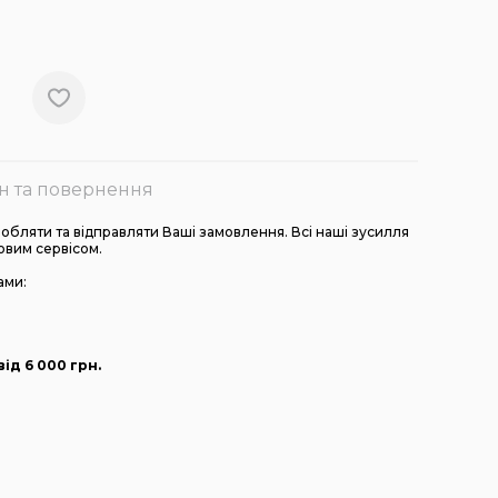
н та повернення
бляти та відправляти Ваші замовлення. Всі наші зусилля
овим сервісом.
ами:
ід 6 000
грн
.