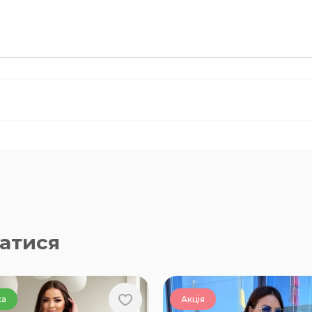
атися
ка
Акція