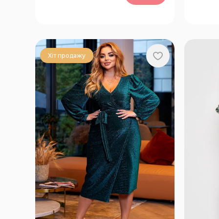
50-52, 54-56, 58-60
50-52, 
Хіт продажу