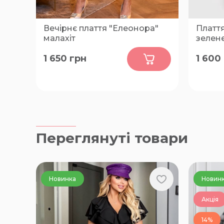
Вечірнє плаття "Елеонора"
Плаття
малахіт
зелен
0
1 650
грн
1 600
50-52, 54-56, 58-60, 62-64
52, 54, 
Переглянуті товари
Новинка
Новин
Акція
14%