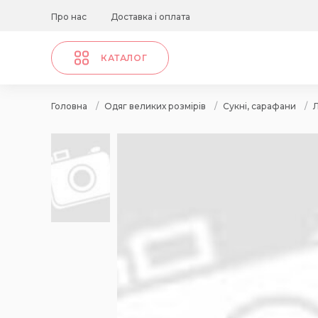
Про нас
Доставка і оплата
КАТАЛОГ
Головна
/
Одяг великих розмірів
/
Сукні, сарафани
/
Л