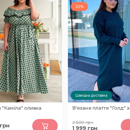
20%
Швидка доставка
 "Каміла" оливка
В'язане плаття "Голд" 
0
0
2 500
грн
грн
1 999
грн