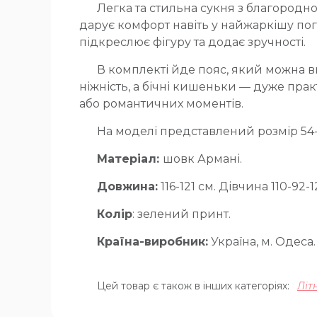
Легка та стильна сукня з благородної
дарує комфорт навіть у найжаркішу пого
підкреслює фігуру та додає зручності.
В комплекті йде пояс, який можна в
ніжність, а бічні кишеньки — дуже пра
або романтичних моментів.
На моделі представлений розмір 54
Матеріал:
шовк Армані.
Довжина:
116-121 см. Дівчина 110-92-1
Колір
: зелений принт.
Країна-виробник:
Україна, м. Одеса.
Цей товар є також в інших категоріях:
Літ