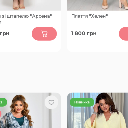
 зі штапелю "Арсена"
Плаття "Хелен"
е
0
0
грн
1 800
грн
56, 58, 50
56, 58, 60
ка
Новинка