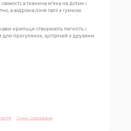
віжості, а тканина м’яка на дотик і
 а відрізна лінія талії з гумкою
укави-крильця створюють легкість і
м для прогулянок, зустрічей з друзями
лаття
Сукні, сарафани