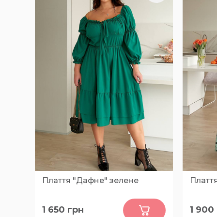
Плаття "Дафне" зелене
Плаття
0
1 650
грн
1 900