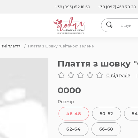
+38 (095) 612 18 60
+38 (097) 458 78 28
ітні плаття
/
Плаття з шовку "Світанок" зелене
Плаття з шовку 
0 відгуків
|
0000
Розмір
46-48
50-52
54
62-64
66-68