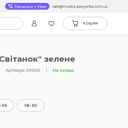
sale@modna-panyanka.com.ua
Написати у Viber
КОШИК
"Світанок" зелене
Артикул: 00000
|
На складі
-56
58-60