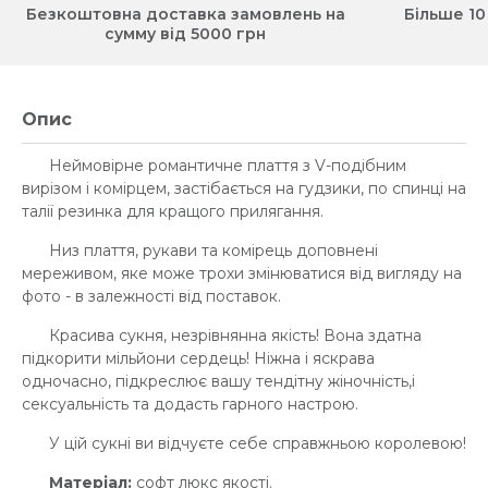
Безкоштовна доставка замовлень на
Більше 10
сумму від 5000 грн
Опис
Неймовірне романтичне плаття з V-подібним
вирізом і комірцем, застібається на гудзики, по спинці на
талії резинка для кращого прилягання.
Низ плаття, рукави та комірець доповнені
мереживом, яке може трохи змінюватися від вигляду на
фото - в залежності від поставок.
Красива сукня, незрівнянна якість! Вона здатна
підкорити мільйони сердець! Ніжна і яскрава
одночасно, підкреслює вашу тендітну жіночність,і
сексуальність та додасть гарного настрою.
У цій сукні ви відчуєте себе справжньою королевою!
Матеріал:
софт люкс якості.