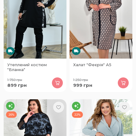
Утеплений костюм
Халат "Феєрія" А5
"Бланка"
1 750
грн
1 250
грн
899
грн
999
грн
26%
22%