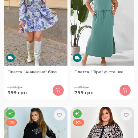
Плаття "Анжеліна" біле
Плаття "Ліра" фісташка
1 300
грн
1 190
грн
399
грн
799
грн
49%
20%