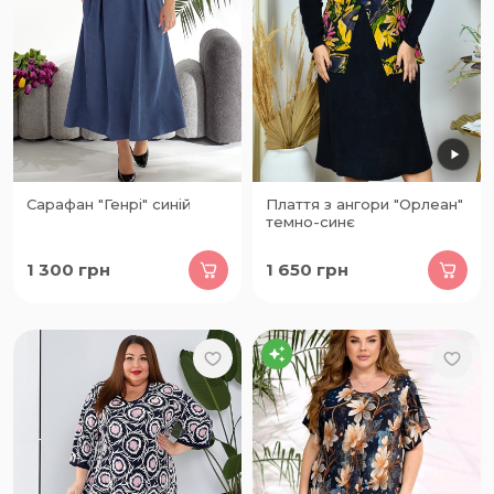
Сарафан "Генрі" синій
Плаття з ангори "Орлеан"
темно-синє
1 300
грн
1 650
грн