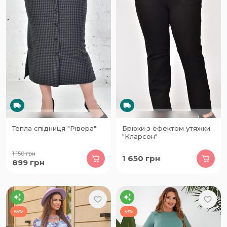
Тепла спідниця "Рівера"
Брюки з ефектом утяжки
"Кларсон"
1 150
грн
1 650
грн
899
грн
69%
33%