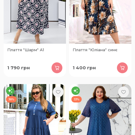
Плаття "Шарм" А1
Плаття "Юліана" синє
1 790
грн
1 400
грн
38%
33%