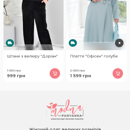
Штани з велюру "Доріан"
Плаття "Офісен" голубе
1 350
грн
2 050
грн
999
грн
1 599
грн
Жіночий одяг великих розмірів