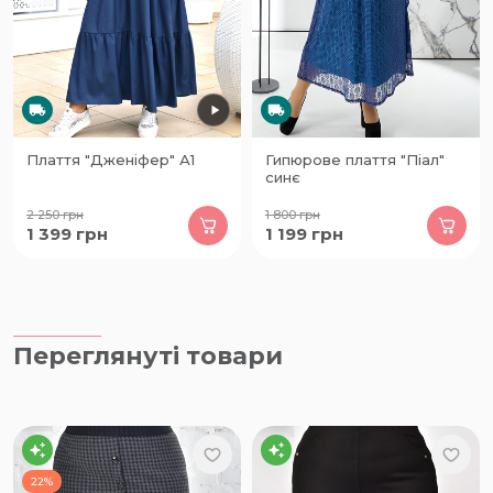
Плаття "Дженіфер" А1
Гипюрове плаття "Піал"
синє
2 250
грн
1 800
грн
1 399
грн
1 199
грн
Переглянуті товари
22%