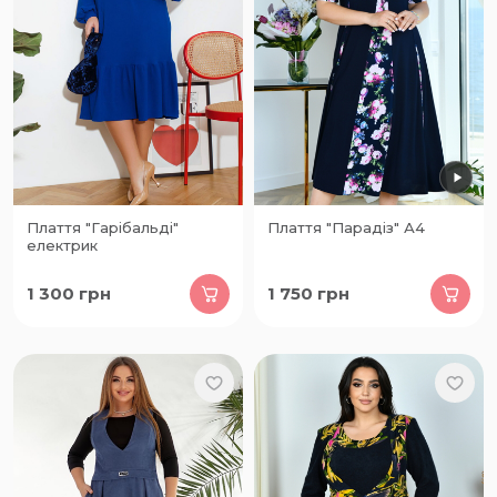
Плаття "Гарібальді"
Плаття "Парадіз" А4
електрик
1 300
грн
1 750
грн