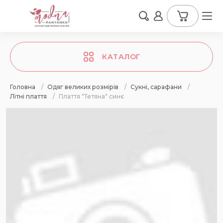
КАТАЛОГ
Головна
/
Одяг великих розмірів
/
Сукні, сарафани
/
Літні плаття
/
Плаття "Тетяна" синє