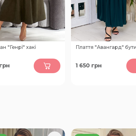
н "Генрі" хакі
Плаття "Авангард" бут
0
0
грн
1 650
грн
54-56, 58-60, 62-64
52, 54, 56, 58, 60, 62, 64, 66,