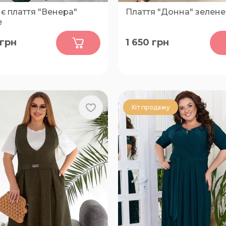
є плаття "Венера"
Плаття "Донна" зелене
е
0
0
грн
1 650
грн
54-56, 58-60, 62-64, 66-68
50-52, 54-56, 58-60, 62-64
Хіт продажу