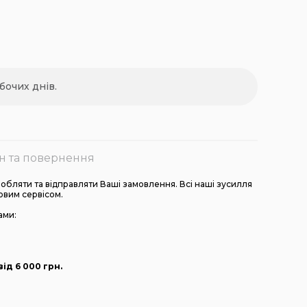
бочих днів.
н та повернення
бляти та відправляти Ваші замовлення. Всі наші зусилля
овим сервісом.
ами:
ід 6 000
грн
.