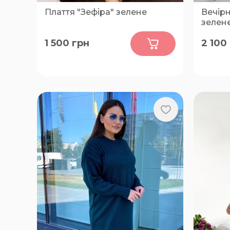
Плаття "Зефіра" зелене
Вечірн
зелен
0
1 500
грн
2 100
46-48, 50-52, 54-56, 58-60, 62-64,
50-52, 
66-68