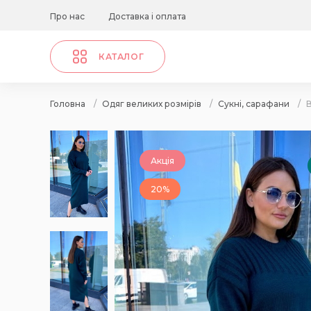
Про нас
Доставка і оплата
КАТАЛОГ
Головна
/
Одяг великих розмірів
/
Сукні, сарафани
/
В
Акція
20%