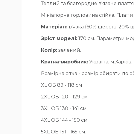
Теплий та благородне в'язане платт
Мініатюрна горловина стійка. Платт
Матеріал:
в'язка (60% шерсть, 20% 
Зріст моделі:
170 см. Параметри моде
Колір:
зелений.
Країна-виробник:
Україна, м.Харків.
Розмірна сітка - розмір обирати по о
XL ОБ 89 - 118 см
2XL ОБ 120 - 129 см
3XL ОБ 130 - 141 см
4XL ОБ 144 - 150 см
5XL ОБ 151 - 165 см.