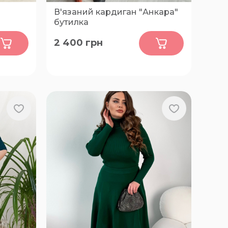
В'язаний кардиган "Анкара"
бутилка
0
2 400
грн
2XL, 3XL, 4XL, 5XL, XL