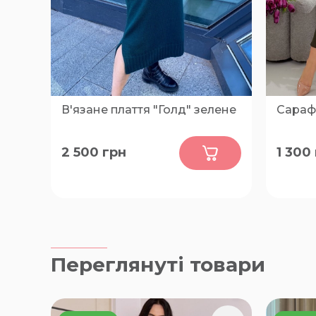
В'язане плаття "Голд" зелене
Сарафа
0
2 500
грн
1 300
XL, 2XL, 3XL, 4XL, 5XL
50-52, 
Переглянуті товари