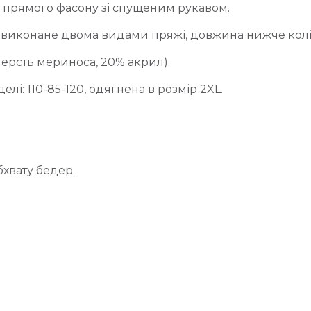
я прямого фасону зі спущеним рукавом.
я виконане двома видами пряжі, довжина нижче колін
шерсть мериноса, 20% акрил).
лі: 110-85-120, одягнена в розмір 2XL.
бхвату бедер.