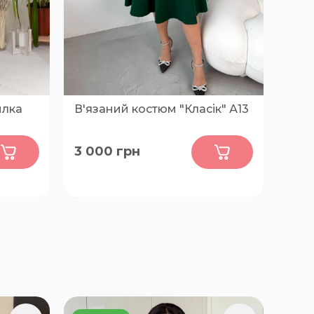
илка
В'язаний костюм "Класік" А13
0
3 000
грн
 68
XL, 2XL, 3XL, 4XL, 5XL, 6XL