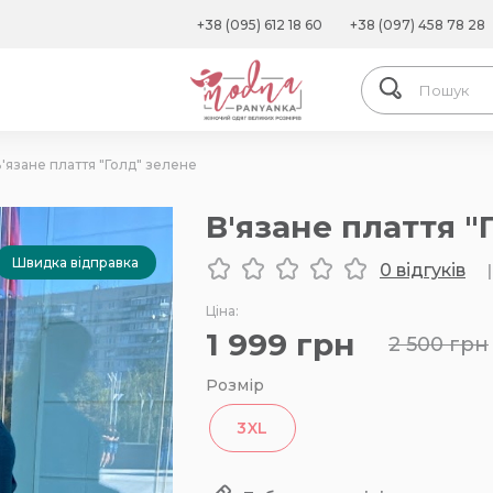
+38 (095) 612 18 60
+38 (097) 458 78 28
'язане плаття "Голд" зелене
В'язане плаття "
Швидка відправка
0 відгуків
|
Ціна:
1 999
грн
2 500
грн
Розмір
3XL