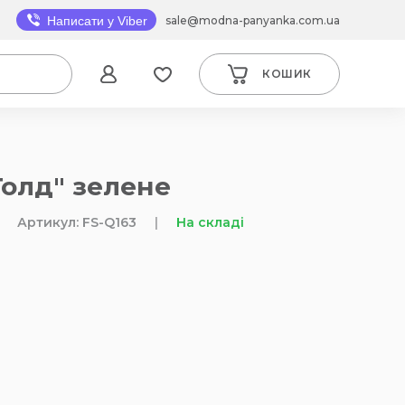
sale@modna-panyanka.com.ua
Написати у Viber
КОШИК
Голд" зелене
Артикул: FS-Q163
|
На складі