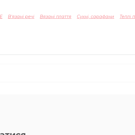
E
В'язані речі
Вязані плаття
Сукні, сарафани
Теплі 
атися