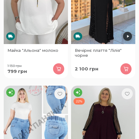
Майка "Альона" молоко
Вечірнє плаття "Лілія"
чорне
1 150
грн
2 100
грн
799
грн
22%