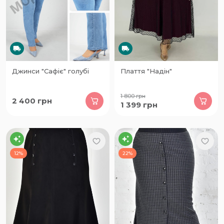
Джинси "Сафіє" голубі
Плаття "Надін"
1 800
грн
2 400
грн
1 399
грн
12%
22%