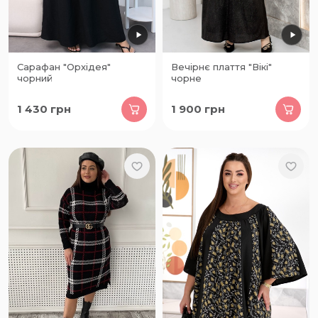
Сарафан "Орхідея"
Вечірнє плаття "Вікі"
чорний
чорне
1 430
грн
1 900
грн