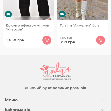
Брюки з ефектом утяжки
Плаття "Анжеліна" біле
"Кларсон"
1 300
грн
1 650
грн
399
грн
Жіночий одяг великих розмірів
Меню
Інформація