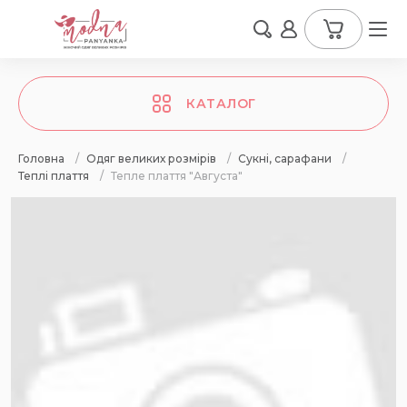
КАТАЛОГ
Головна
/
Одяг великих розмірів
/
Сукні, сарафани
/
Теплі плаття
/
Тепле плаття "Августа"