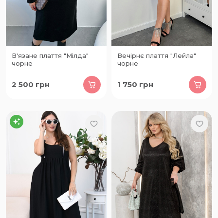
В'язане плаття "Мілда"
Вечірнє плаття "Лейла"
чорне
чорне
2 500
грн
1 750
грн