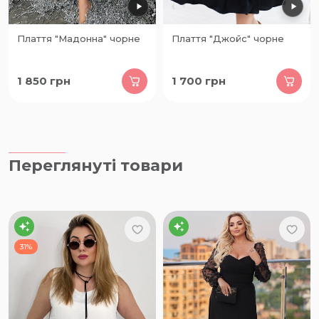
Плаття "Мадонна" чорне
Плаття "Джойс" чорне
1 850
грн
1 700
грн
Переглянуті товари
31%