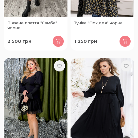
В'язане плаття "Самба"
Туніка "Орхідея" чорна
чорне
2 500
грн
1 250
грн