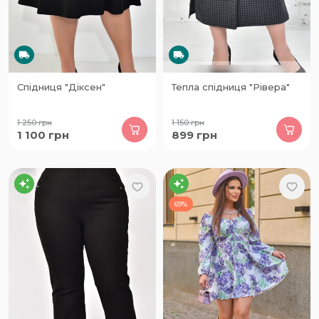
Спідниця "Діксен"
Тепла спідниця "Рівера"
1 250
грн
1 150
грн
1 100
грн
899
грн
69%