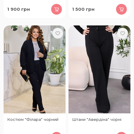
1 900
грн
1 500
грн
Костюм "Філара" чорний
Штани "Авердіна" чорні