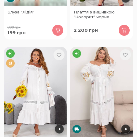
Блуза "Лідія"
Плаття з вишивкою
"Колорит" чорне
800
грн
2 200
грн
199
грн