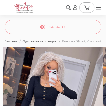
КАТАЛОГ
Головна
/
Одяг великих розмірів
/
Лонгслів "Фрейді" чорний