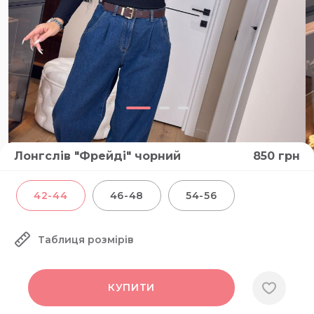
Лонгслів "Фрейді" чорний
850
грн
42-44
46-48
54-56
Таблиця розмірів
КУПИТИ