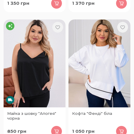
1 350
грн
1 370
грн
Майка з шовку "Апогея"
Кофта "Фенді" біла
чорна
850
грн
1 050
грн