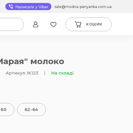
sale@modna-panyanka.com.ua
Написати у Viber
КОШИК
Марая" молоко
Артикул: IK123
|
На складі
-60
62-64