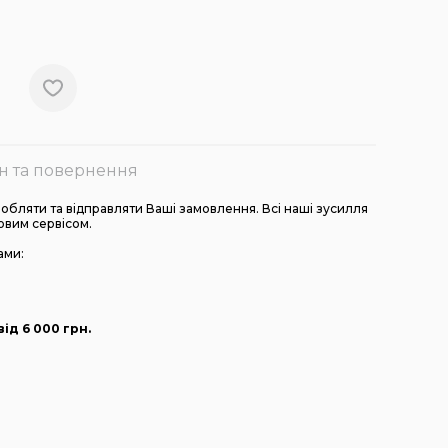
н та повернення
бляти та відправляти Ваші замовлення. Всі наші зусилля
овим сервісом.
ами:
ід 6 000
грн
.