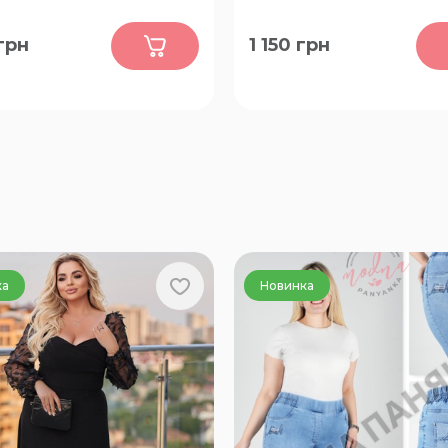
0
0
грн
1 150
грн
62-64, 66-68, 50-52, 54-56
52-54, 56-58, 48-50
ка
Новинка