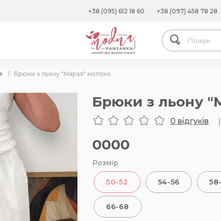
+38 (095) 612 18 60
+38 (097) 458 78 28
и
/
Брюки з льону "Марая" молоко
Брюки з льону "
0 відгуків
|
0000
Розмір
50-52
54-56
58
66-68