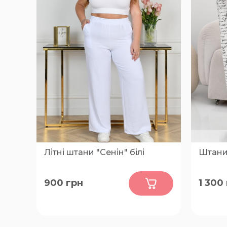
Літні штани "Сенін" білі
Штани
0
900
грн
1 300
48-50, 52-54, 56-58, 60-62, 64-66
62, 64, 