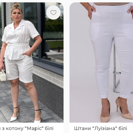
з котону "Маріс" білі
Штани "Луізіана" білі