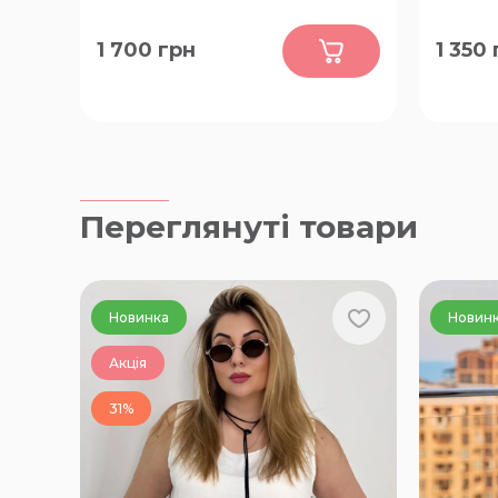
0
1 700
грн
1 350
48-50, 56-58, 60-62
58-60, 
Переглянуті товари
Новинка
Новин
Акція
31%