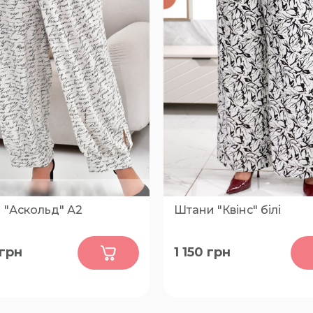
 "Аскольд" А2
Штани "Квінс" білі
0
0
грн
1 150
грн
66
52-54, 56-58, 60-62, 64-66,