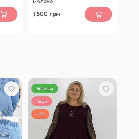
молоко
0
1 500
грн
48-50, 52-54, 56-58, 60-62
Новинка
Акція
22%