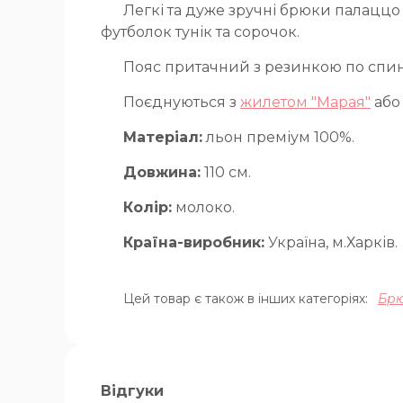
Легкі та дуже зручні брюки палаццо 
футболок тунік та сорочок.
Пояс притачний з резинкою по спинц
Поєднуються з
жилетом "Марая"
аб
Матеріал:
льон преміум 100%.
Довжина:
110 см.
Колір:
молоко.
Країна-виробник:
Україна, м.Харків.
Цей товар є також в інших категоріях:
Брю
Відгуки