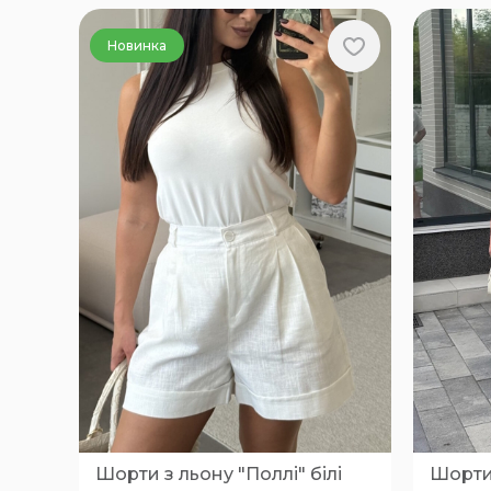
Новинка
Шорти з льону "Поллі" білі
Шорти 