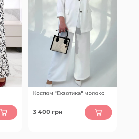
Костюм "Екзотика" молоко
0
3 400
грн
 68-70
50-52, 54-56, 58-60, 62-64