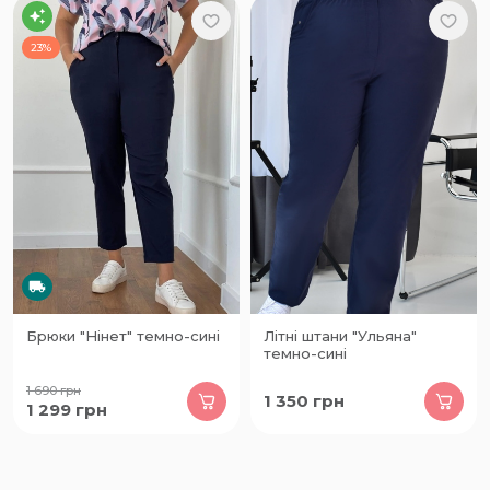
23%
Брюки "Нінет" темно-сині
Літні штани "Ульяна"
темно-сині
1 690
грн
1 350
грн
1 299
грн