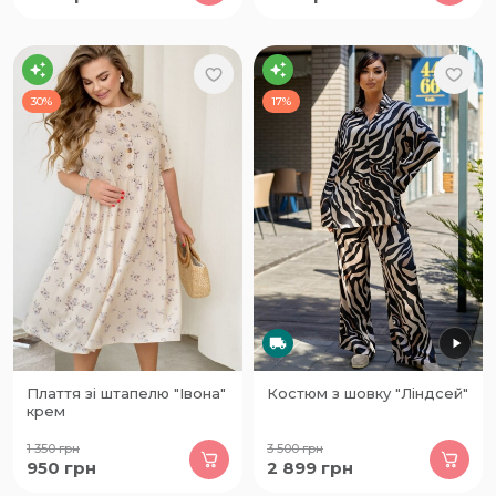
30%
17%
Плаття зі штапелю "Івона"
Костюм з шовку "Ліндсей"
крем
1 350
грн
3 500
грн
950
грн
2 899
грн