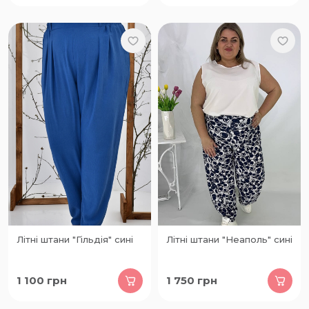
Літні штани "Гільдія" сині
Літні штани "Неаполь" сині
1 100
грн
1 750
грн