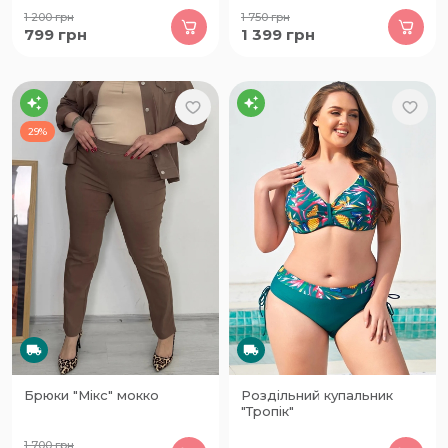
1 200
грн
1 750
грн
799
грн
1 399
грн
29%
Брюки "Мікс" мокко
Роздільний купальник
"Тропік"
1 700
грн