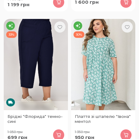
1 600
грн
1 199
грн
33%
30%
Бріджі "Флорида" темно-
Плаття зі штапелю "Івона"
сині
ментол
1 050
грн
1 350
грн
699
грн
950
грн