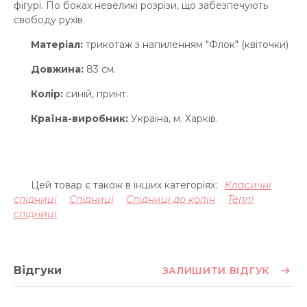
фігурі. По боках невеликі розрізи, що забезпечують
свободу рухів.
Матеріал:
трикотаж з напиленням "Флок" (квіточки)
Довжина:
83 см.
Колір:
синій, принт.
Країна-виробник:
Україна, м. Харків.
Цей товар є також в інших категоріях:
Класичні
спідниці
Спідниці
Спідниці до колін
Теплі
спідниці
Відгуки
ЗАЛИШИТИ ВІДГУК