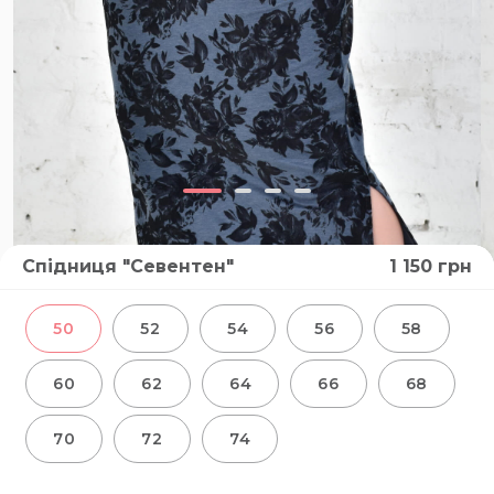
Cпідниця "Севентен"
1 150
грн
50
52
54
56
58
60
62
64
66
68
70
72
74