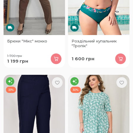
Брюки "Мікс" мокко
Роздільний купальник
"Тропік"
1 700
грн
1 600
грн
1 199
грн
33%
30%