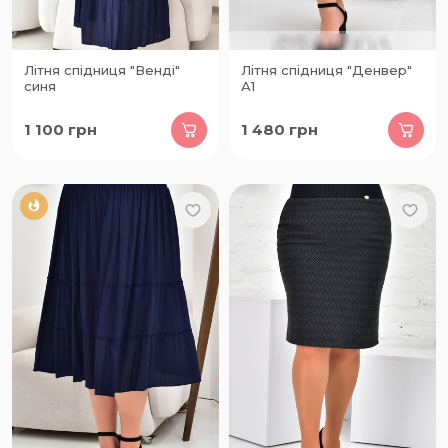
Літня спідниця "Венді"
Літня спідниця "Денвер"
синя
А1
1 100
грн
1 480
грн