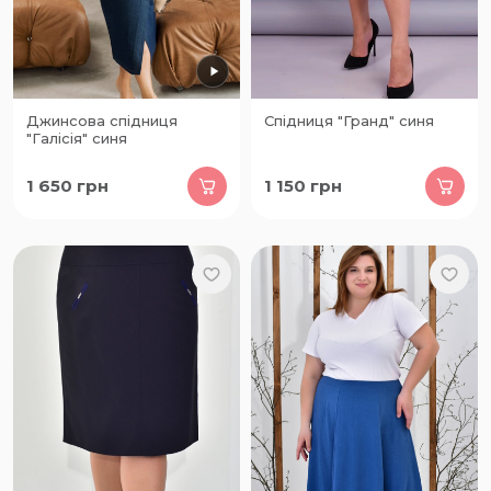
Джинсова спідниця
Спідниця "Гранд" синя
"Галісія" синя
1 650
грн
1 150
грн