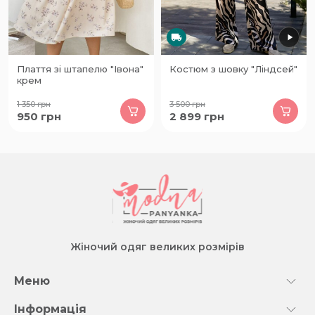
Плаття зі штапелю "Івона"
Костюм з шовку "Ліндсей"
крем
1 350
грн
3 500
грн
950
грн
2 899
грн
Жіночий одяг великих розмірів
Меню
Інформація