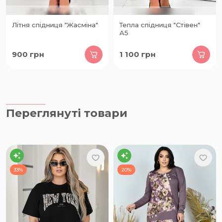
Літня спідниця "Жасміна"
Тепла спідниця "Стівен"
А5
900
грн
1 100
грн
Переглянуті товари
33%
20%