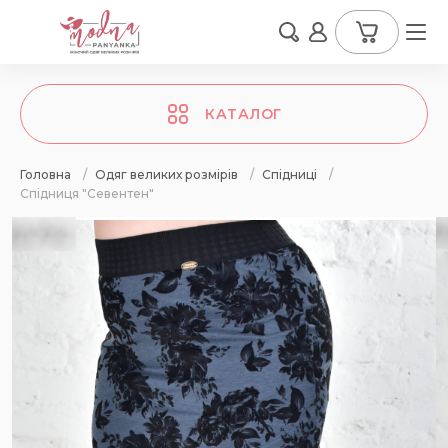
КАТАЛОГ
Головна
/
Одяг великих розмірів
/
Спідниці
/
Cпідниця "Севентен"