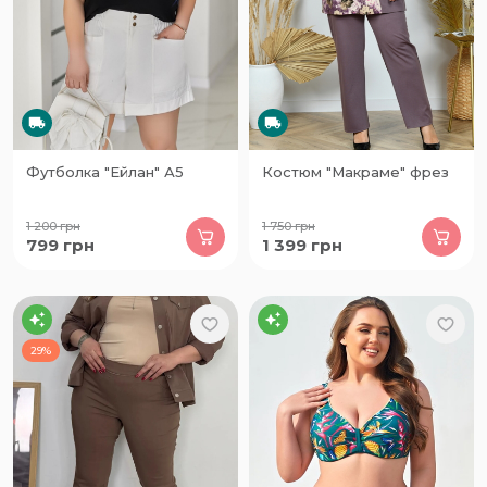
Футболка "Ейлан" А5
Костюм "Макраме" фрез
1 200
грн
1 750
грн
799
грн
1 399
грн
29%