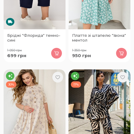
Бріджі "Флорида" темно-
Плаття зі штапелю "Івона"
сині
ментол
1 050
грн
1 350
грн
699
грн
950
грн
30%
17%