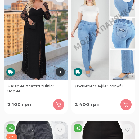
Вечірнє плаття "Лілія"
Джинси "Сафіє" голубі
чорне
2 100
грн
2 400
грн
22%