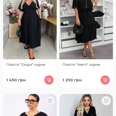
Плаття "Сіндія" чорне
Плаття "Меггі" чорне
1 450
грн
1 250
грн