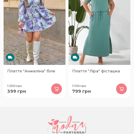
Плаття "Анжеліна" біле
Плаття "Ліра" фісташка
1 300
грн
1 190
грн
399
грн
799
грн