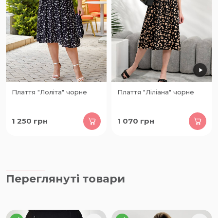
Плаття "Лоліта" чорне
Плаття "Ліліана" чорне
1 250
грн
1 070
грн
Переглянуті товари