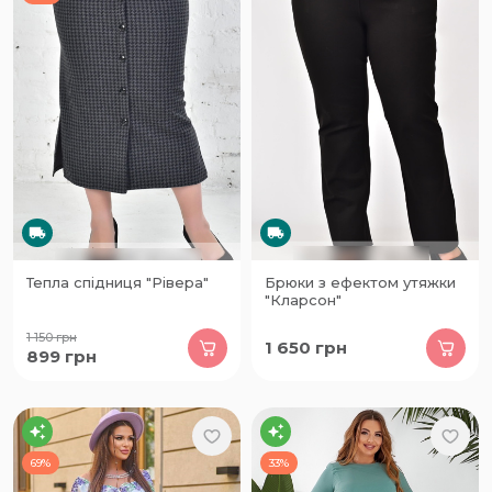
Тепла спідниця "Рівера"
Брюки з ефектом утяжки
"Кларсон"
1 150
грн
1 650
грн
899
грн
69%
33%