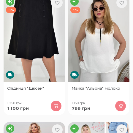
12%
31%
Спідниця "Діксен"
Майка "Альона" молоко
1 250
грн
1 150
грн
1 100
грн
799
грн