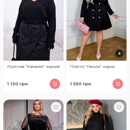
Лонгслів "Камалія" чорний
Плаття "Неола" чорне
1 130
грн
1 550
грн