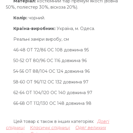
Матеріал:
костюмний тіар преміум якості (вовна
50%, поліестер 30%, віскоза 20%).
Колір:
чорний.
Країна-виробник:
Україна, м. Одеса.
Реальні заміри виробу, см
46-48 ОТ 72/86 OC 108 довжина 95
50-52 ОТ 80/96 OC 116 довжина 96
54-56 ОТ 88/104 OC 124 довжина 96
58-60 ОТ 96/112 OC 132 довжина 97
62-64 ОТ 104/120 OC 140 довжина 97
66-68 ОТ 112/130 OC 148 довжина 98
Цей товар є також в інших категоріях:
Довгі
спідниці
Класичні спідниці
Одяг великих