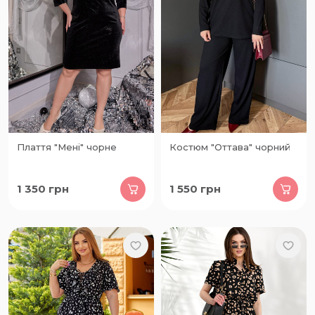
Плаття "Мені" чорне
Костюм "Оттава" чорний
1 350
грн
1 550
грн