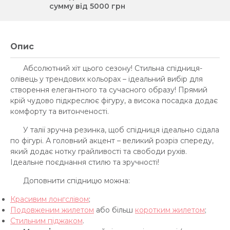
сумму від 5000 грн
Опис
Абсолютний хіт цього сезону! Стильна спідниця-
олівець у трендових кольорах – ідеальний вибір для
створення елегантного та сучасного образу! Прямий
крій чудово підкреслює фігуру, а висока посадка додає
комфорту та витонченості.
У талії зручна резинка, щоб спідниця ідеально сідала
по фігурі. А головний акцент – великий розріз спереду,
який додає нотку грайливості та свободи рухів.
Ідеальне поєднання стилю та зручності!
Доповнити спідницю можна:
Красивим лонгслівом
;
Подовженим жилетом
або більш
коротким жилетом
;
Стильним піджаком
.