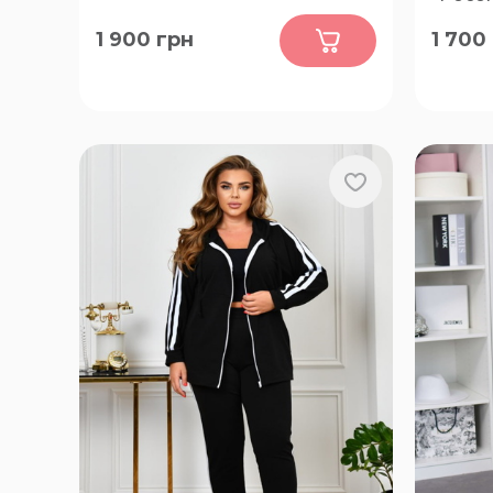
0
1 900
грн
1 700
54, 56, 58
52-54, 