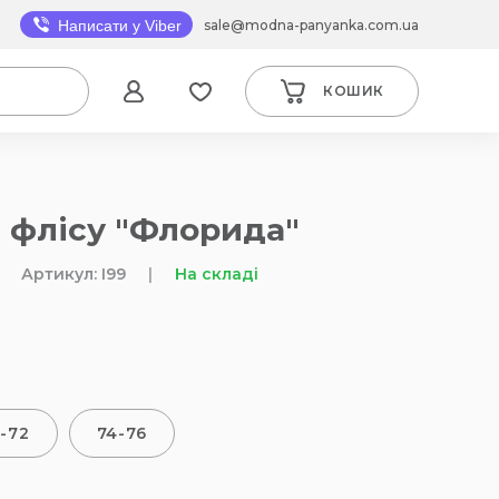
sale@modna-panyanka.com.ua
Написати у Viber
КОШИК
 флісу "Флорида"
Артикул: I99
|
На складі
-72
74-76