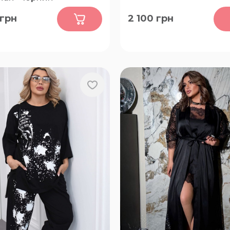
0
0
грн
2 100
грн
56-58, 60-62, 64-66
62-64, 66-68, 70-72