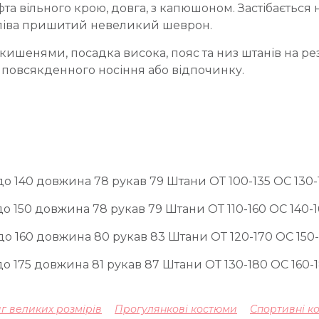
а вільного крою, довга, з капюшоном. Застібається 
зліва пришитий невеликий шеврон.
 кишенями, посадка висока, пояс та низ штанів на р
 повсякденного носіння або відпочинку.
 до 140 довжина 78 рукав 79 Штани ОТ 100-135 ОС 130
до 150 довжина 78 рукав 79 Штани ОТ 110-160 ОС 140-
 до 160 довжина 80 рукав 83 Штани ОТ 120-170 ОС 150
 до 175 довжина 81 рукав 87 Штани ОТ 130-180 ОС 160-
г великих розмірів
Прогулянкові костюми
Спортивні к