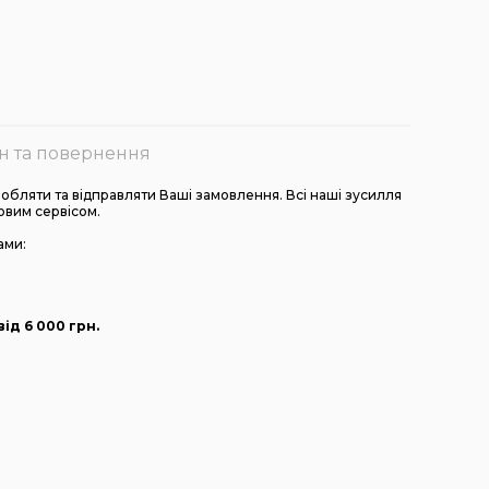
н та повернення
бляти та відправляти Ваші замовлення. Всі наші зусилля
овим сервісом.
ами:
ід 6 000
грн
.