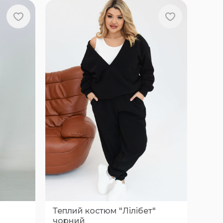
Теплий костюм "Лілібет"
чорний