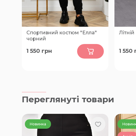
Спортивний костюм "Елла"
Літній
чорний
0
1 550
грн
1 550
52-54, 56-58, 60-62, 64-66
46-48, 
Переглянуті товари
Новинка
Новин