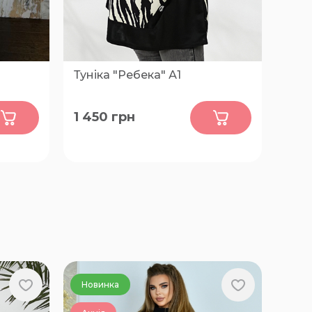
Туніка "Ребека" А1
0
1 450
грн
66-68, 74-76
Новинка