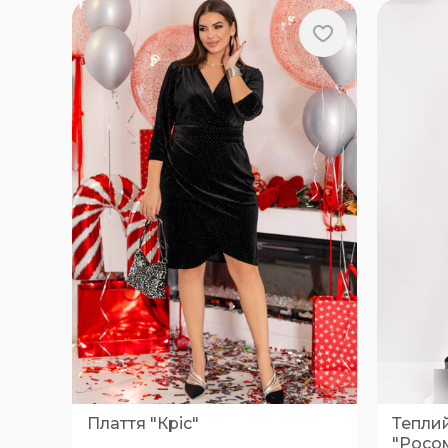
Плаття "Кріс"
Тепли
"Росо