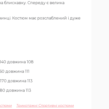
на блискавку. Спереду є велика
езинці. Костюм має розслаблений і дуже
-140 довжина 108
160 довжина 111
-170 довжина 113
180 довжина 113
остюми
Трикотажні Спортивні костюми