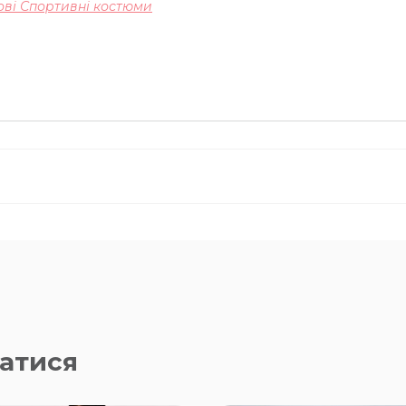
ові Спортивні костюми
атися