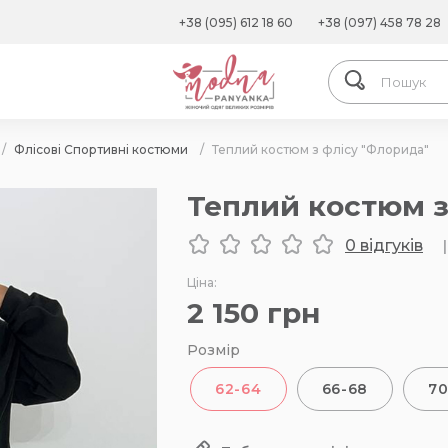
+38 (095) 612 18 60
+38 (097) 458 78 28
/
Флісові Спортивні костюми
/
Теплий костюм з флісу "Флорида"
Теплий костюм з
0 відгуків
|
Ціна:
2 150
грн
Розмір
62-64
66-68
70