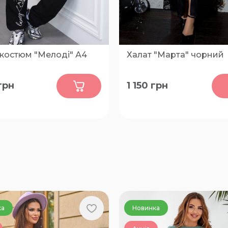
 костюм "Мелоді" А4
Халат "Марта" чорний
0
0
грн
1 150
грн
50-52, 54-56, 58-60, 62-64
46-48, 50-52, 54-56, 58-60
ка
Новинка