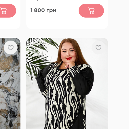
0
1 800
грн
48-50, 52-54, 56-58, 60-62