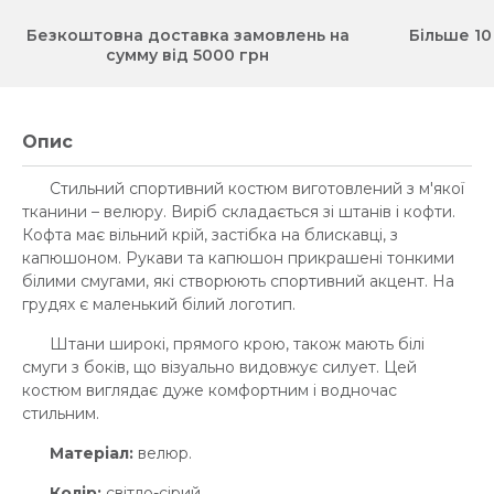
Безкоштовна доставка замовлень на
Більше 10
сумму від 5000 грн
Опис
Стильний спортивний костюм виготовлений з м'якої
тканини – велюру. Виріб складається зі штанів і кофти.
Кофта має вільний крій, застібка на блискавці, з
капюшоном. Рукави та капюшон прикрашені тонкими
білими смугами, які створюють спортивний акцент. На
грудях є маленький білий логотип.
Штани широкі, прямого крою, також мають білі
смуги з боків, що візуально видовжує силует. Цей
костюм виглядає дуже комфортним і водночас
стильним.
Матеріал:
велюр.
Колір:
світло-сірий.