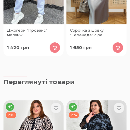
Джогери "Прованс"
Сорочка з шовку
меланж
"Серенада" сіра
1 420
грн
1 650
грн
Переглянуті товари
20%
26%