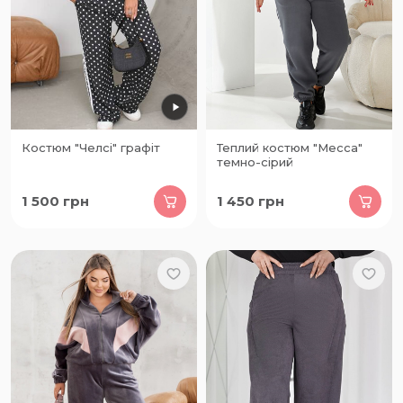
Костюм "Челсі" графіт
Теплий костюм "Месса"
темно-сірий
1 500
грн
1 450
грн