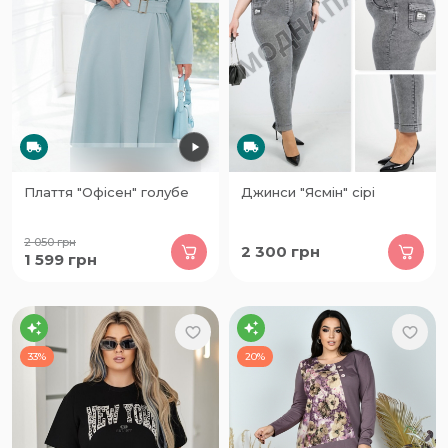
Плаття "Офісен" голубе
Джинси "Ясмін" сірі
2 050
грн
2 300
грн
1 599
грн
33%
20%