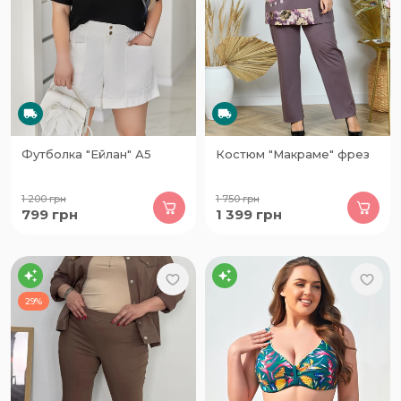
Футболка "Ейлан" А5
Костюм "Макраме" фрез
1 200
грн
1 750
грн
799
грн
1 399
грн
29%