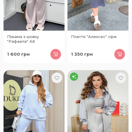
Піжама з шовку
Плаття "Алексес" сіре
"Рафаела" А6
1 600
грн
1 350
грн