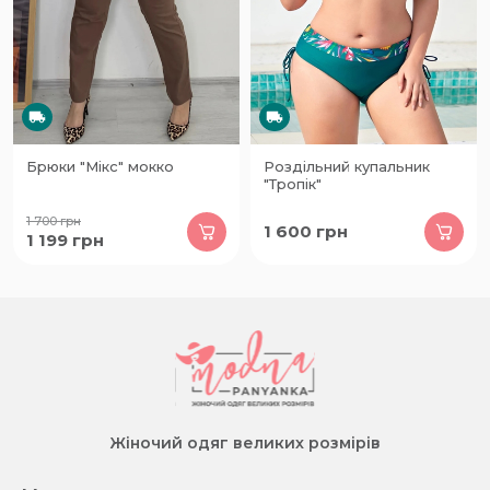
Брюки "Мікс" мокко
Роздільний купальник
"Тропік"
1 700
грн
1 600
грн
1 199
грн
Жіночий одяг великих розмірів