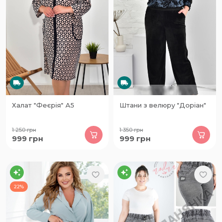
Халат "Феєрія" А5
Штани з велюру "Доріан"
1 250
грн
1 350
грн
999
грн
999
грн
22%