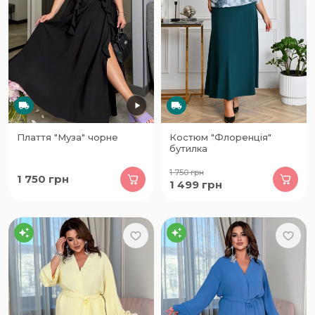
Плаття "Муза" чорне
Костюм "Флоренція"
бутилка
1 750
грн
1 750
грн
1 499
грн