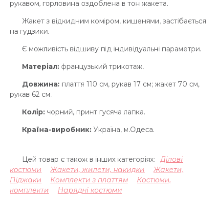
рукавом, горловина оздоблена в тон жакета.
Жакет з відкидним коміром, кишенями, застібається
на гудзики.
Є можливість відшиву під індивідуальні параметри.
Матеріал:
французький трикотаж
.
Довжина:
плаття 110 см, рукав 17 см; жакет 70 см,
рукав 62 см.
Колір:
чорний, принт гусяча лапка.
Країна-виробник:
Україна, м.Одеса.
Цей товар є також в інших категоріях:
Ділові
костюми
Жакети, жилети, накидки
Жакети,
Піджаки
Комплекти з платтям
Костюми,
комплекти
Нарядні костюми