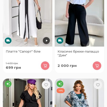
Плаття "Сапорт" біле
Класичні брюки-палаццо
"Дим"
1 400
грн
2 000
грн
699
грн
14%