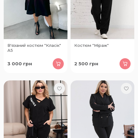
В'язаний костюм "Класік"
Костюм "Міраж"
А5
3 000
грн
2 500
грн