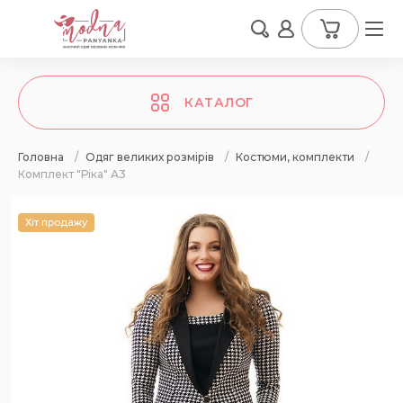
КАТАЛОГ
Головна
/
Одяг великих розмірів
/
Костюми, комплекти
/
Комплект "Ріка" А3
Хіт продажу