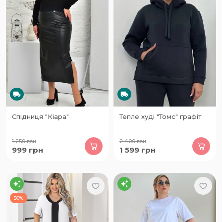
Спідниця "Кіара"
Тепле худі "Томс" графіт
1 250
грн
2 400
грн
999
грн
1 599
грн
50%