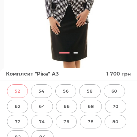
Комплект "Ріка" А3
1 700
грн
52
54
56
58
60
62
64
66
68
70
72
74
76
78
80