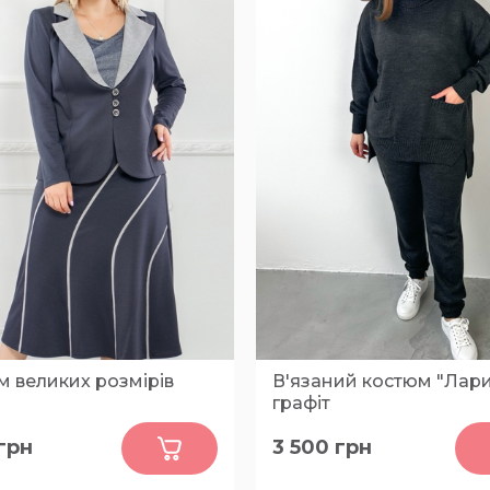
м великих розмірів
В'язаний костюм "Лар
графіт
5
0
грн
3 500
грн
60, 62, 64, 66, 68, 70, 72, 74,
2XL, 3XL, 4XL, 5XL, XL, L
80, 82, 84, 86, 88, 90