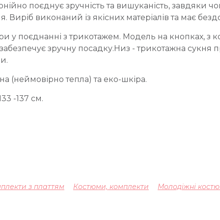
нійно поєднує зручність та вишуканість, завдяки ч
я. Виріб виконаний із якісних матеріалів та має безд
ри у поєднанні з трикотажем. Модель на кнопках, з 
забезпечує зручну посадку.Низ - трикотажна сукня
ни.
на (неймовірно тепла) та еко-шкіра.
133 -137 см.
плекти з платтям
Костюми, комплекти
Молодіжні кост