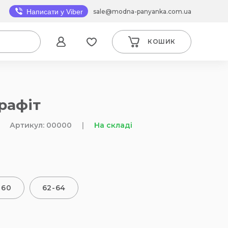
sale@modna-panyanka.com.ua
Написати у Viber
КОШИК
рафіт
Артикул: 00000
|
На складі
-60
62-64