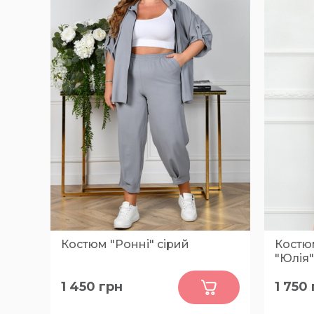
Костюм "Ронні" сірий
Костю
"Юлія"
0
1 450
грн
1 750
48-50, 52-54, 56-58, 60-62, 64-66
56, 58, 
76, 78, 