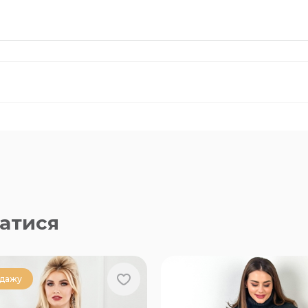
атися
одажу