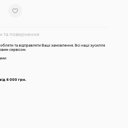
н та повернення
бляти та відправляти Ваші замовлення. Всі наші зусилля
овим сервісом.
ами:
ід 6 000
грн
.