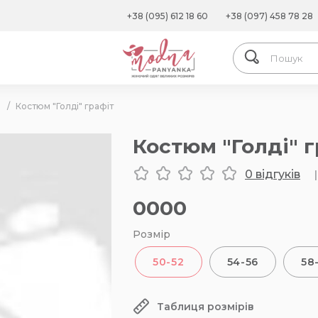
+38 (095) 612 18 60
+38 (097) 458 78 28
/
Костюм "Голді" графіт
Костюм "Голді" г
0 відгуків
|
0000
Розмір
50-52
54-56
58
Таблиця розмірів