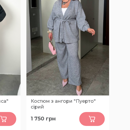
иса"
Костюм з ангори "Пуерто"
сірий
0
1 750
грн
48-50, 52-54, 56-58, 60-62