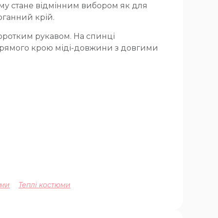
ому стане відмінним вибором як для
оганний крій.
коротким рукавом. На спинці
 прямого крою міді-довжини з довгими
юми
Теплі костюми