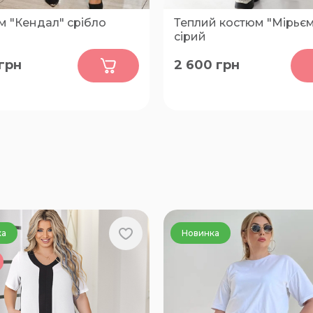
м "Кендал" срібло
Теплий костюм "Мірьє
сірий
0
0
грн
2 600
грн
50-52, 58-60
42-44, 46-48, 50-52
ка
Новинка