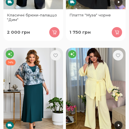
Класичні брюки-палаццо
Плаття "Муза" чорне
"Дим"
2 000
грн
1 750
грн
14%