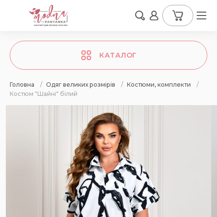
КАТАЛОГ
Головна
/
Одяг великих розмірів
/
Костюми, комплекти
/
Костюм "Шайні" білий