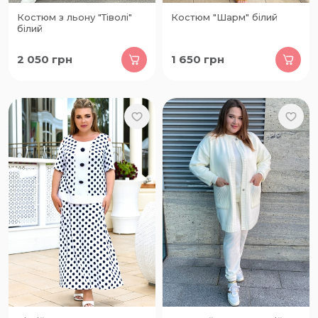
Костюм з льону "Тіволі"
Костюм "Шарм" білий
білий
2 050
грн
1 650
грн