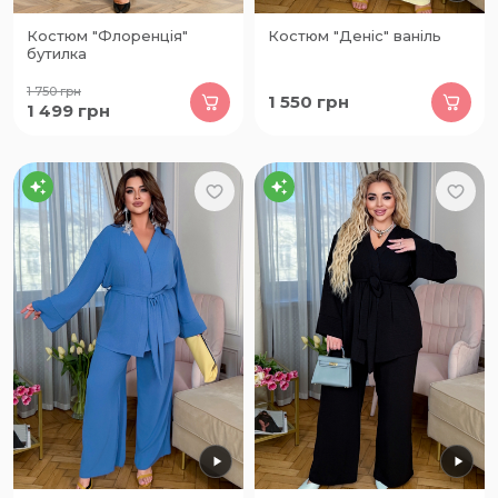
Костюм "Флоренція"
Костюм "Деніс" ваніль
бутилка
1 750
грн
1 550
грн
1 499
грн