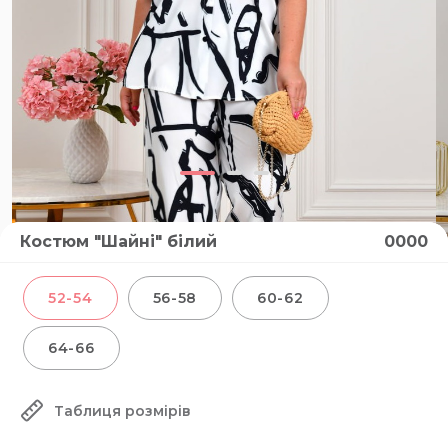
Костюм "Шайні" білий
0000
52-54
56-58
60-62
64-66
Таблиця розмірів