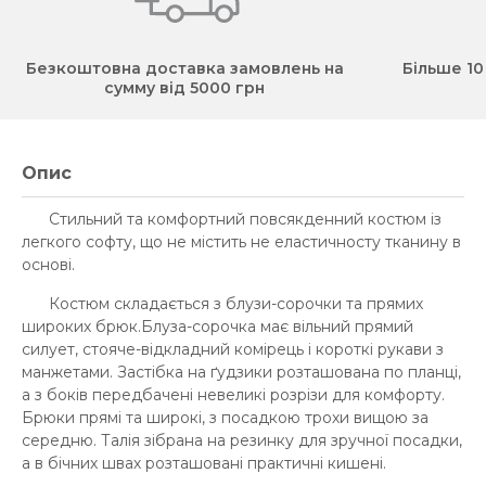
Безкоштовна доставка замовлень на
Більше 10
сумму від 5000 грн
Опис
Стильний та комфортний повсякденний костюм із
легкого софту, що не містить не еластичносту тканину в
основі.
Костюм складається з блузи-сорочки та прямих
широких брюк.Блуза-сорочка має вільний прямий
силует, стояче-відкладний комірець і короткі рукави з
манжетами. Застібка на ґудзики розташована по планці,
а з боків передбачені невеликі розрізи для комфорту.
Брюки прямі та широкі, з посадкою трохи вищою за
середню. Талія зібрана на резинку для зручної посадки,
а в бічних швах розташовані практичні кишені.