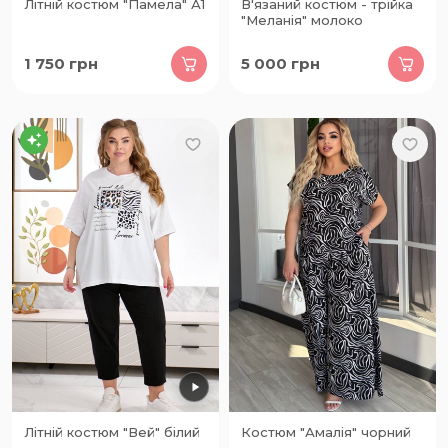
Літній костюм "Памела" А1
В'язаний костюм - трійка
"Меланія" молоко
1 750
грн
5 000
грн
Літній костюм "Вей" білий
Костюм "Амалія" чорний