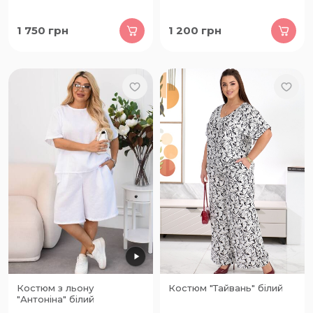
1 750
грн
1 200
грн
Костюм з льону
Костюм "Тайвань" білий
"Антоніна" білий