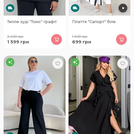
Тепле худі "Томс" графіт
Плаття "Сапорт" біле
2 400
грн
1 400
грн
1 599
грн
699
грн