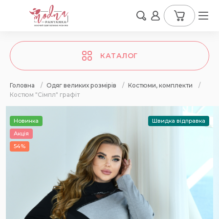
КАТАЛОГ
Головна
/
Одяг великих розмірів
/
Костюми, комплекти
/
Костюм "Сімпл" графіт
Новинка
Швидка відправка
Акція
54%