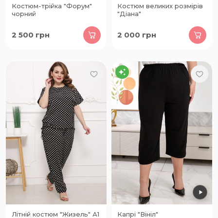
Костюм-трійка "Форум"
Костюм великих розмірів
чорний
"Діана"
2 500
грн
2 000
грн
Літній костюм "Жизель" А1
Капрі "Вініл"