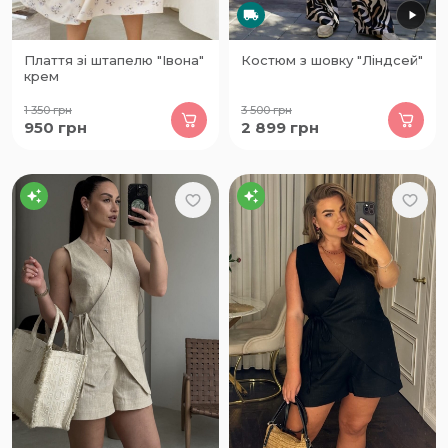
Плаття зі штапелю "Івона"
Костюм з шовку "Ліндсей"
крем
1 350
грн
3 500
грн
950
грн
2 899
грн