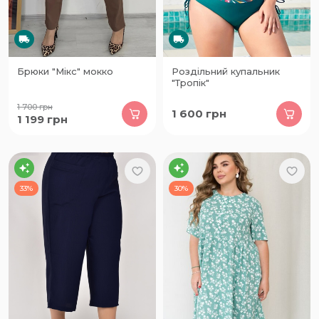
Брюки "Мікс" мокко
Роздільний купальник
"Тропік"
1 700
грн
1 600
грн
1 199
грн
33%
30%