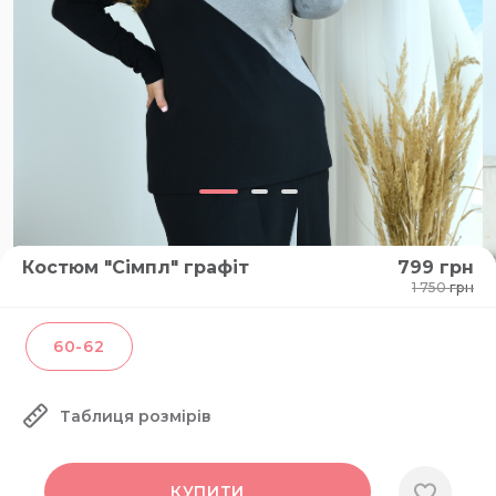
Костюм "Сімпл" графіт
799
грн
1 750
грн
60-62
Таблиця розмірів
КУПИТИ