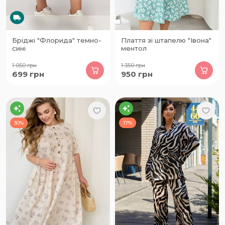
Бріджі "Флорида" темно-
Плаття зі штапелю "Івона"
сині
ментол
1 050
грн
1 350
грн
699
грн
950
грн
30%
17%