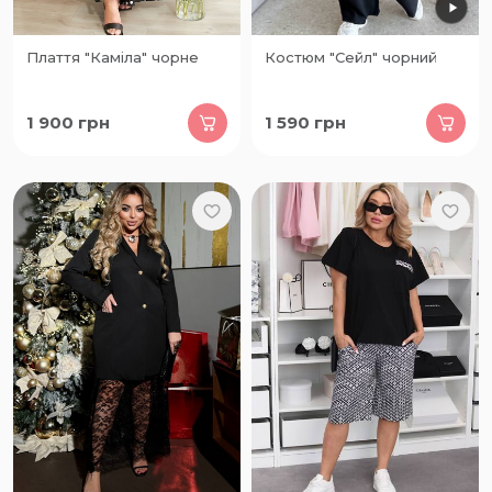
Плаття "Каміла" чорне
Костюм "Сейл" чорний
1 900
грн
1 590
грн