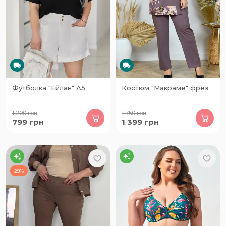
Футболка "Ейлан" А5
Костюм "Макраме" фрез
1 200
грн
1 750
грн
799
грн
1 399
грн
29%