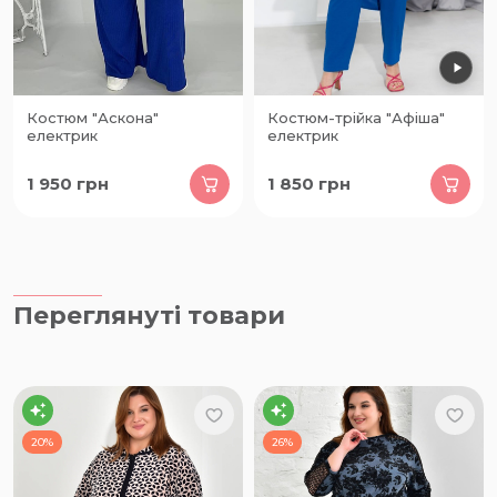
Костюм "Аскона"
Костюм-трійка "Афіша"
електрик
електрик
1 950
грн
1 850
грн
Переглянуті товари
20%
26%