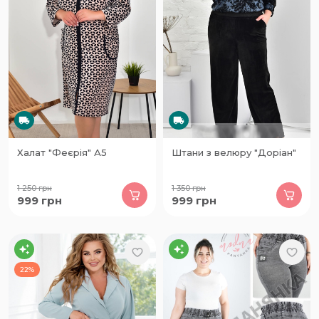
Халат "Феєрія" А5
Штани з велюру "Доріан"
1 250
грн
1 350
грн
999
грн
999
грн
22%