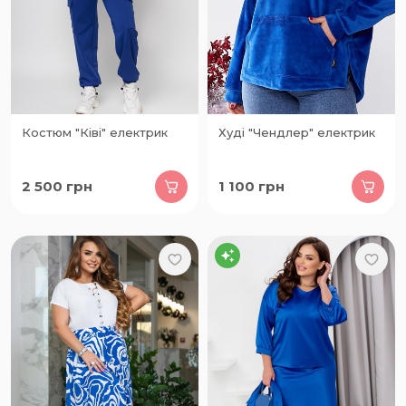
Костюм "Ківі" електрик
Худі "Чендлер" електрик
2 500
грн
1 100
грн