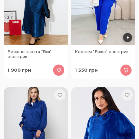
Вечірнє плаття "Вікі"
Костюм "Еріка" електрик
електрик
1 900
грн
1 350
грн