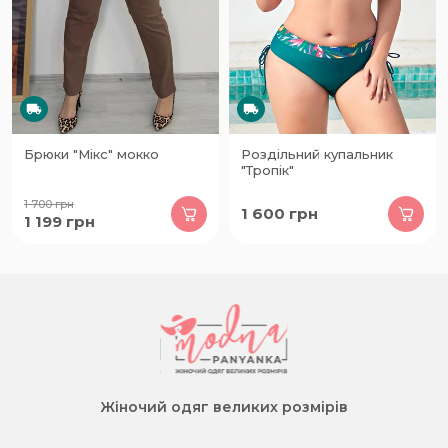
Брюки "Мікс" мокко
Роздільний купальник
"Тропік"
1 700
грн
1 600
грн
1 199
грн
Жіночий одяг великих розмірів