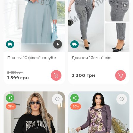
Плаття "Офісен" голубе
Джинси "Ясмін" сірі
2 050
грн
2 300
грн
1 599
грн
33%
20%