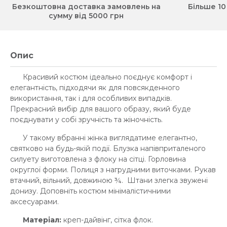
Безкоштовна доставка замовлень на
Більше 10
сумму від 5000 грн
Опис
Красивий костюм ідеально поєднує комфорт і
елегантність, підходячи як для повсякденного
використання, так і для особливих випадків.
Прекрасний вибір для вашого образу, який буде
поєднувати у собі зручність та жіночність.
У такому вбранні жінка виглядатиме елегантно,
святково на будь-якій події. Блузка напівприталеного
силуету виготовлена з флоку на сітці. Горловина
округлої форми. Полиця з нагрудними виточками. Рукав
втачний, вільний, довжиною ¾. Штани злегка звужені
донизу. Доповніть костюм мінімалістичними
аксесуарами.
Матеріал:
креп-дайвінг, сітка флок.