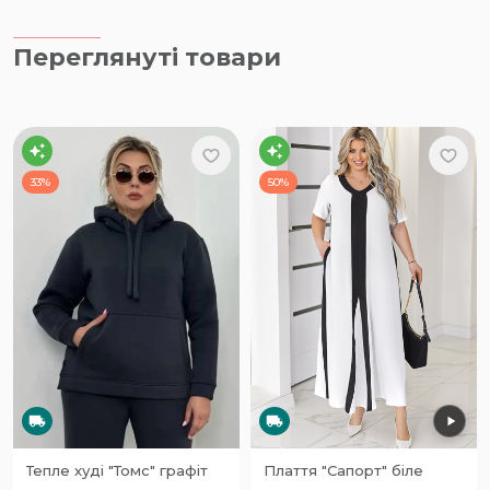
Переглянуті товари
33%
50%
Тепле худі "Томс" графіт
Плаття "Сапорт" біле