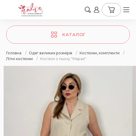
КАТАЛОГ
Головна
/
Одяг великих розмірів
/
Костюми, комплекти
/
Літні костюми
/
Костюм з льону "Марая"