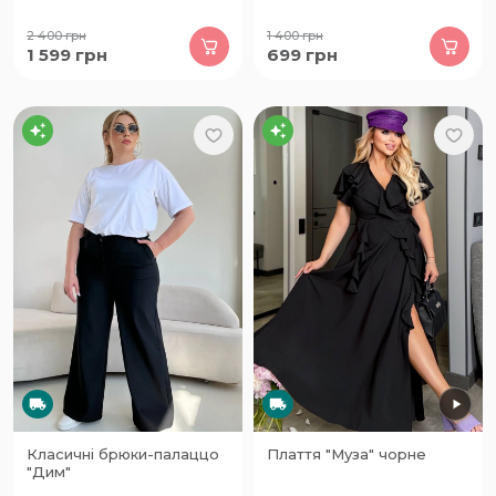
2 400
грн
1 400
грн
1 599
грн
699
грн
Класичні брюки-палаццо
Плаття "Муза" чорне
"Дим"