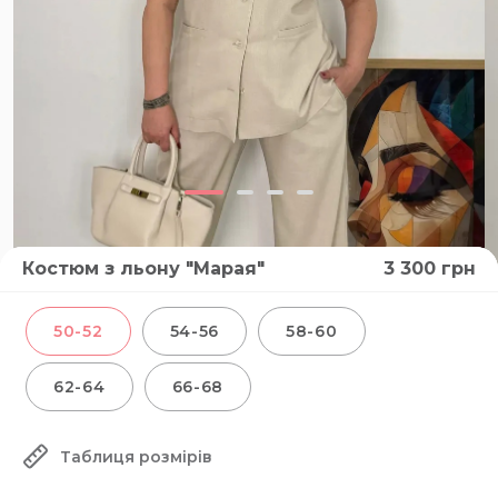
Костюм з льону "Марая"
3 300
грн
50-52
54-56
58-60
62-64
66-68
Таблиця розмірів