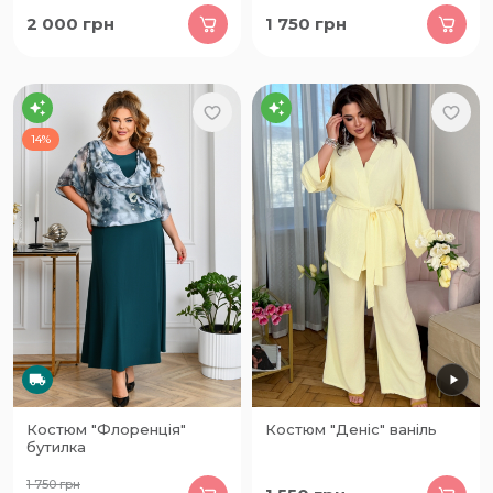
2 000
грн
1 750
грн
14%
Костюм "Флоренція"
Костюм "Деніс" ваніль
бутилка
1 750
грн