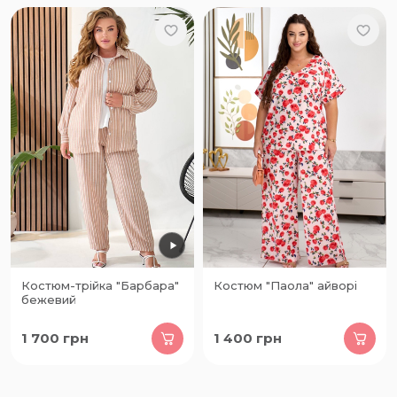
Костюм-трійка "Барбара"
Костюм "Паола" айворі
бежевий
1 700
грн
1 400
грн