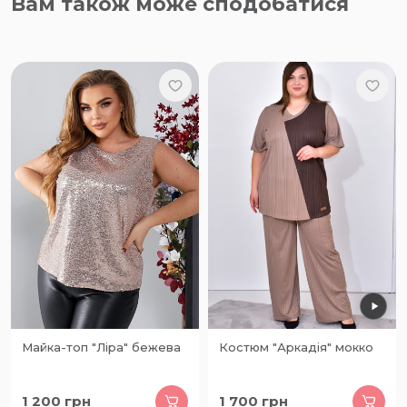
Вам також може сподобатися
Майка-топ "Ліра" бежева
Костюм "Аркадія" мокко
1 200
грн
1 700
грн