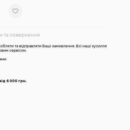
н та повернення
бляти та відправляти Ваші замовлення. Всі наші зусилля
овим сервісом.
ами:
ід 6 000
грн
.