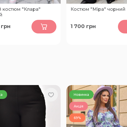
й костюм "Клара"
Костюм "Міра" чорний
й
0
0
грн
1 700
грн
50-52, 54-56, 58-60
48-50, 52-54, 56-58, 60-62
ка
Новинка
Акція
69%