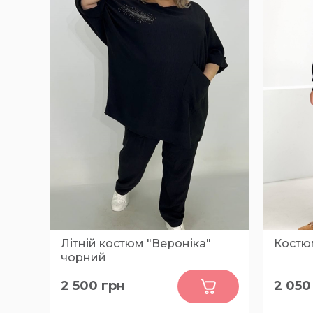
Літній костюм "Вероніка"
Костю
чорний
0
2 500
грн
2 050
62-64, 66-68, 70-72, 74-76
64-66, 