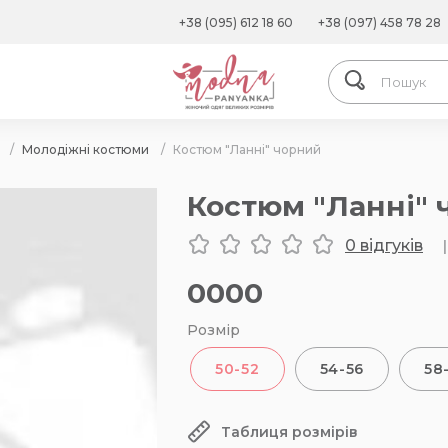
+38 (095) 612 18 60
+38 (097) 458 78 28
/
Молодіжні костюми
/
Костюм "Ланні" чорний
Костюм "Ланні" 
0 відгуків
|
0000
Розмір
50-52
54-56
58
Таблиця розмірів