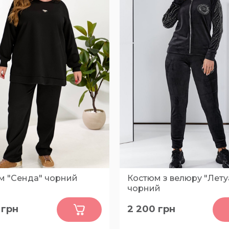
м "Сенда" чорний
Костюм з велюру "Лету
чорний
0
0
грн
2 200
грн
68-70, 60-62, 56-58
48-50, 52-54, 56-58