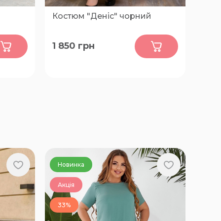
Костюм "Деніс" чорний
0
1 850
грн
52, 54, 56, 58, 60, 62, 64, 66, 68, 70,
72, 74, 76, 78, 80, 82, 84, 86, 88, 90
Новинка
Акція
33%