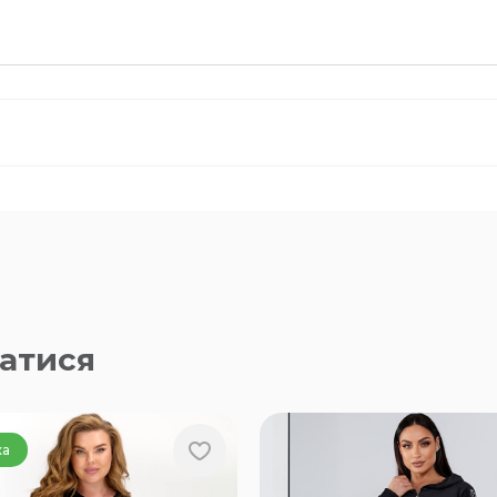
атися
ка