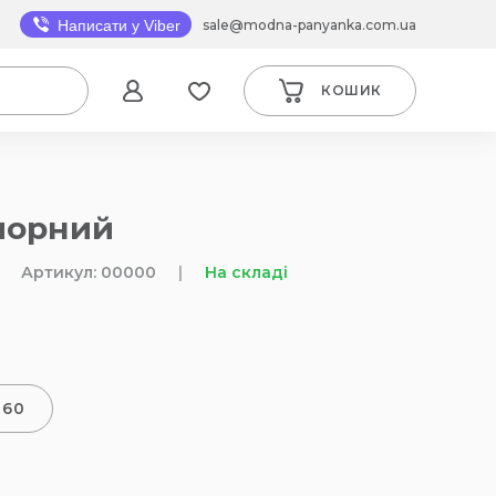
sale@modna-panyanka.com.ua
Написати у Viber
КОШИК
чорний
Артикул: 00000
|
На складі
-60