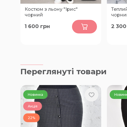
Костюм з льону "Ірис"
Тепли
чорний
чорни
0
1 600
грн
2 300
50-52, 54-56, 58-60
46-48, 
Переглянуті товари
Новинка
Новин
Акція
22%