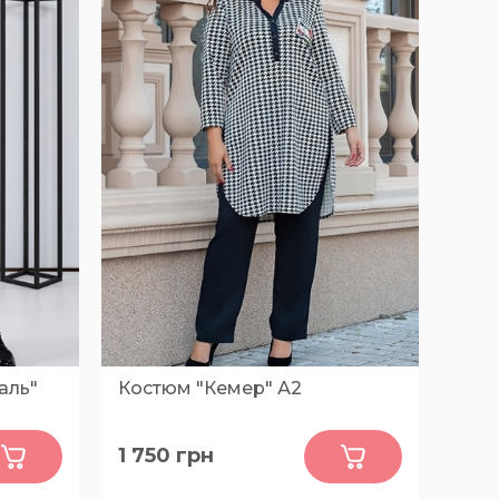
аль"
Костюм "Кемер" А2
0
1 750
грн
78, 74, 72, 70, 68, 66, 64, 62, 60,
58, 56, 54, 52, 76, 80, 82, 84, 86, 88,