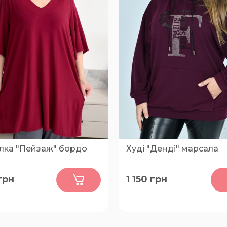
лка "Пейзаж" бордо
Худі "Денді" марсала
0
0
грн
1 150
грн
66-68, 70-74, 76-80
48-50, 52-54, 56-58, 60-62