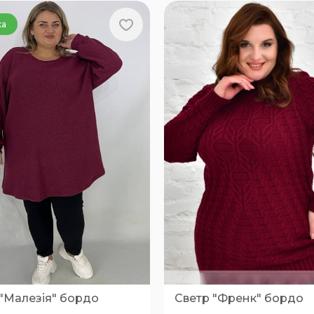
ка
 "Малезія" бордо
Светр "Френк" бордо