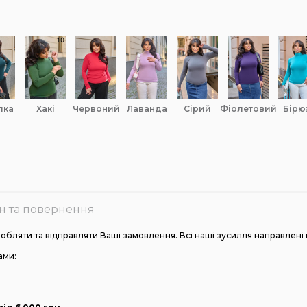
лка
хакі
червоний
лаванда
сірий
фіолетовий
бірю
н та повернення
ляти та відправляти Ваші замовлення. Всі наші зусилля направлені 
ами: