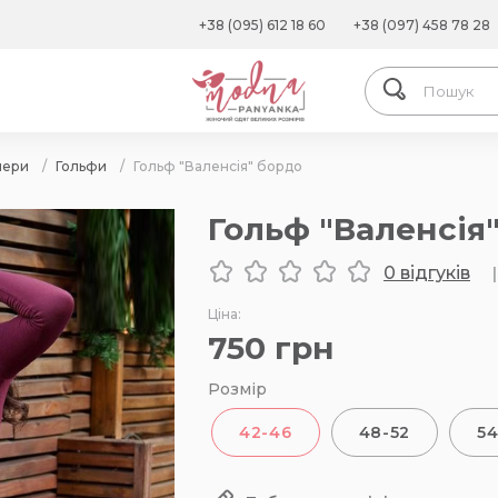
+38 (095) 612 18 60
+38 (097) 458 78 28
пери
/
Гольфи
/
Гольф "Валенсія" бордо
Гольф "Валенсія
0 відгуків
|
Ціна:
750
грн
Розмір
42-46
48-52
54