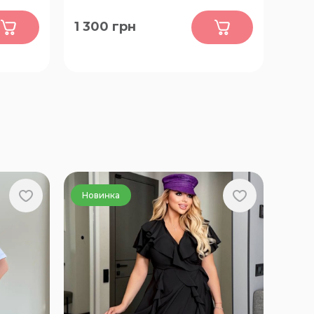
0
1 300
грн
52-54, 56-58, 60-62, 64-66
Новинка