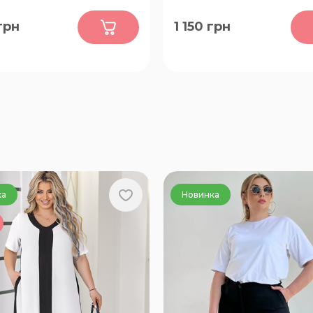
0
0
грн
1 150
грн
70-72, 74-76
FREE
ка
Новинка