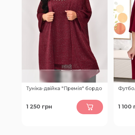
Туніка-двійка "Премія" бордо
Футбо
0
1 250
грн
1 100
64, 66
62-64, 