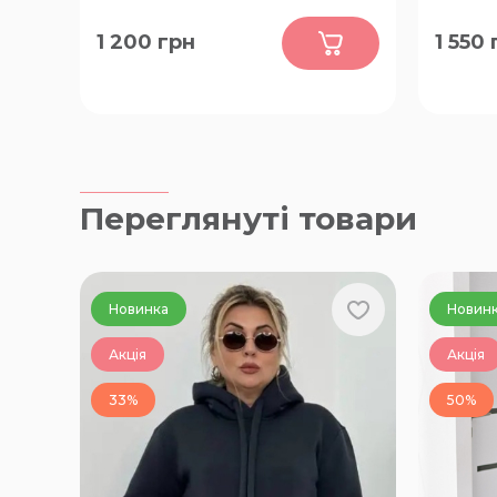
0
1 200
грн
1 550
52-54, 56-58, 60-62
66-68, 
Переглянуті товари
Новинка
Новин
Акція
Акція
33%
50%