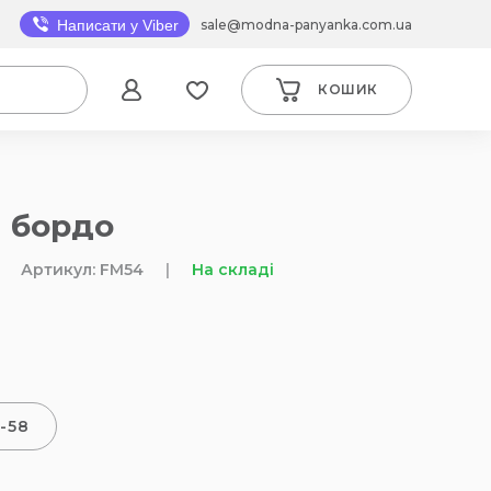
sale@modna-panyanka.com.ua
Написати у Viber
КОШИК
" бордо
Артикул: FM54
|
На складі
-58