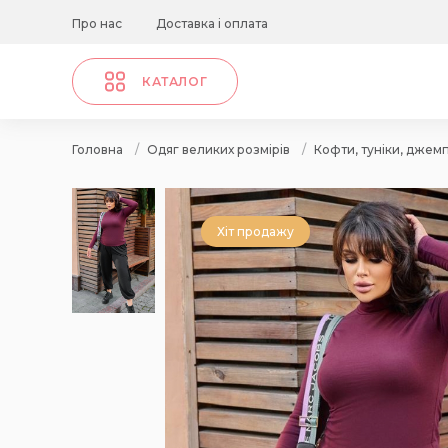
Про нас
Доставка і оплата
КАТАЛОГ
Головна
/
Одяг великих розмірів
/
Кофти, туніки, джем
Хіт продажу