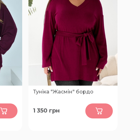
Туніка "Жасмін" бордо
0
1 350
грн
54-56, 58-60, 62-64, 66-68, 70-72