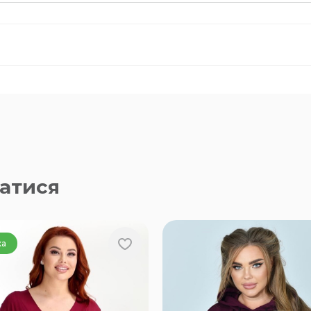
атися
ка