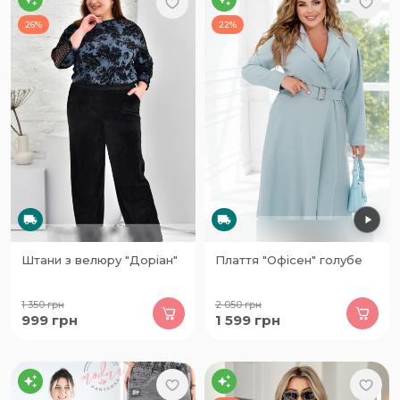
26%
22%
Штани з велюру "Доріан"
Плаття "Офісен" голубе
1 350
грн
2 050
грн
999
грн
1 599
грн