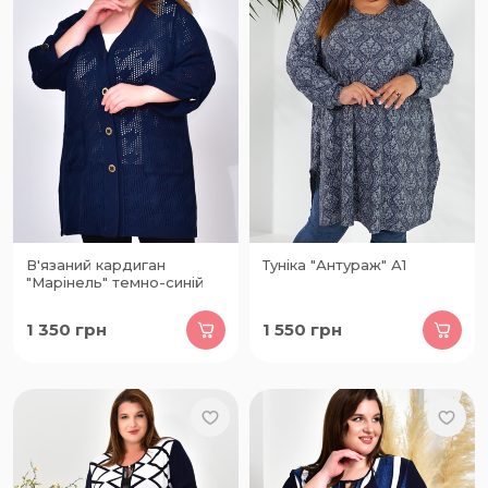
В'язаний кардиган
Туніка "Антураж" А1
"Марінель" темно-синій
1 350
грн
1 550
грн