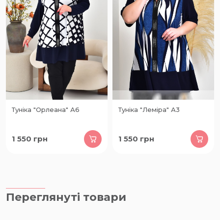
Туніка "Орлеана" А6
Туніка "Леміра" А3
1 550
грн
1 550
грн
Переглянуті товари