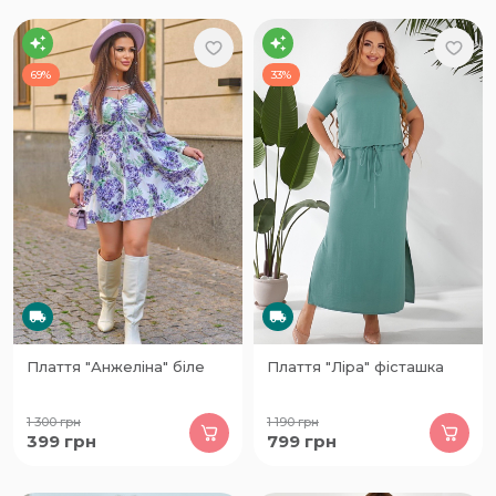
69%
33%
Плаття "Анжеліна" біле
Плаття "Ліра" фісташка
1 300
грн
1 190
грн
399
грн
799
грн