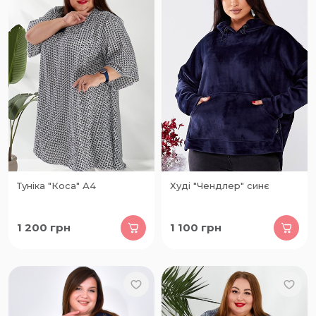
Туніка "Коса" А4
Худі "Чендлер" синє
1 200
грн
1 100
грн