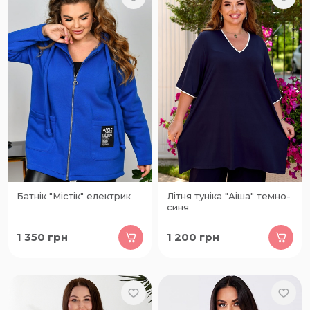
Батнік "Містік" електрик
Літня туніка "Аіша" темно-
синя
1 350
грн
1 200
грн