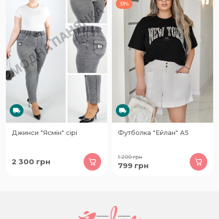
33%
Джинси "Ясмін" сірі
Футболка "Ейлан" А5
1 200
грн
2 300
грн
799
грн