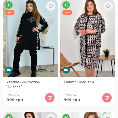
49%
20%
Утеплений костюм
Халат "Феєрія" А5
"Бланка"
1 750
грн
1 250
грн
899
грн
999
грн