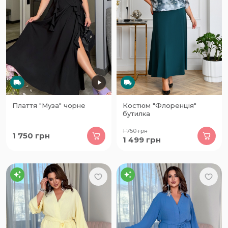
Плаття "Муза" чорне
Костюм "Флоренція"
бутилка
1 750
грн
1 750
грн
1 499
грн