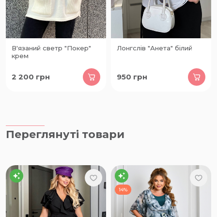
В'язаний светр "Покер"
Лонгслів "Анета" білий
крем
2 200
грн
950
грн
Переглянуті товари
14%