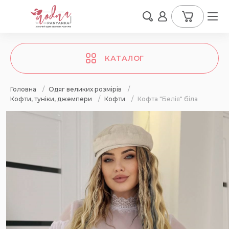
КАТАЛОГ
Головна
/
Одяг великих розмірів
/
Кофти, туніки, джемпери
/
Кофти
/
Кофта "Белія" біла