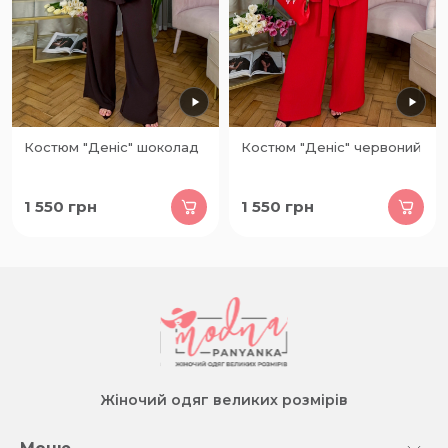
Костюм "Деніс" шоколад
Костюм "Деніс" червоний
1 550
грн
1 550
грн
Жіночий одяг великих розмірів