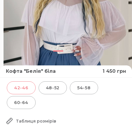
Кофта "Белія" біла
1 450
грн
42-46
48-52
54-58
60-64
Таблиця розмірів