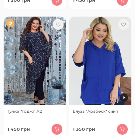
1 200
грн
1 450
грн
Туніка "Годжі" А2
Блуза "Арабеск" синя
1 450
грн
1 350
грн