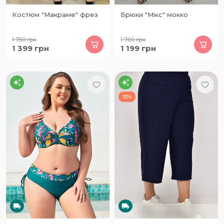
Костюм "Макраме" фрез
Брюки "Мікс" мокко
1 750
грн
1 700
грн
1 399
грн
1 199
грн
33%