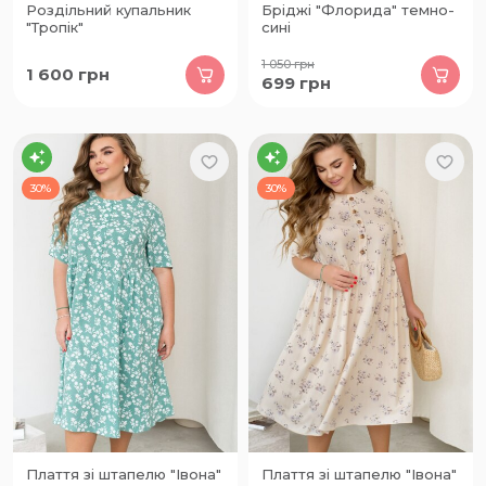
Роздільний купальник
Бріджі "Флорида" темно-
"Тропік"
сині
1 050
грн
1 600
грн
699
грн
30%
30%
Плаття зі штапелю "Івона"
Плаття зі штапелю "Івона"