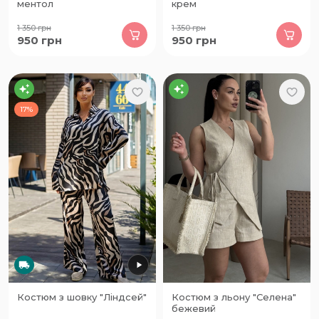
ментол
крем
1 350
грн
1 350
грн
950
грн
950
грн
17%
Костюм з шовку "Ліндсей"
Костюм з льону "Селена"
бежевий