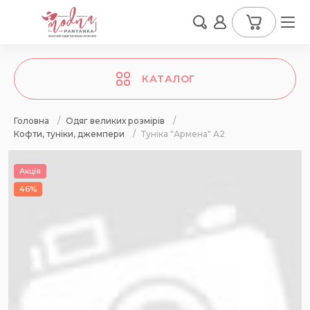
КАТАЛОГ
Головна
/
Одяг великих розмірів
/
Кофти, туніки, джемпери
/
Туніка "Армена" А2
Акція
46%