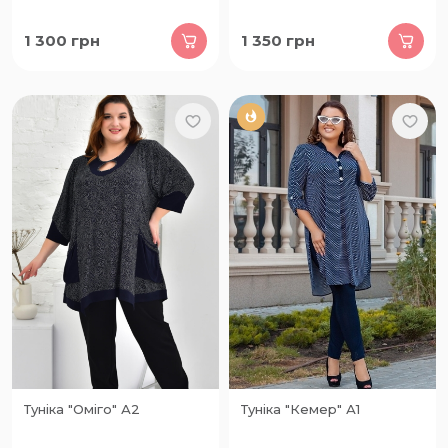
1 300
грн
1 350
грн
Туніка "Оміго" А2
Туніка "Кемер" А1