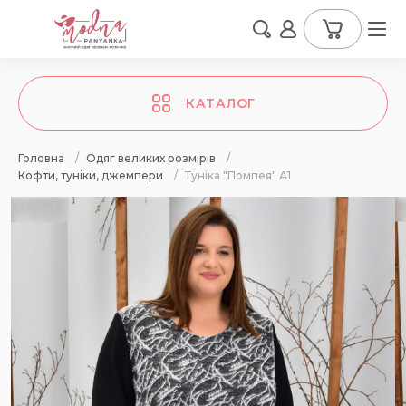
КАТАЛОГ
Головна
/
Одяг великих розмірів
/
Кофти, туніки, джемпери
/
Туніка "Помпея" А1