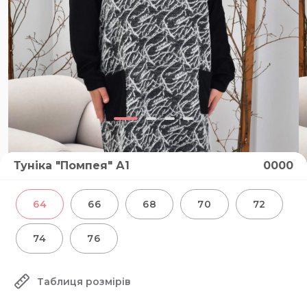
Туніка "Помпея" А1
0000
64
66
68
70
72
74
76
Таблиця розмірів