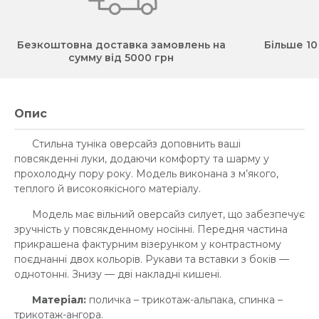
Безкоштовна доставка замовлень на
Більше 10
сумму від 5000 грн
Опис
Стильна туніка оверсайз доповнить ваші
повсякденні луки, додаючи комфорту та шарму у
прохолодну пору року. Модель виконана з м’якого,
теплого й високоякісного матеріалу.
Модель має вільний оверсайз силует, що забезпечує
зручність у повсякденному носінні. Передня частина
прикрашена фактурним візерунком у контрастному
поєднанні двох кольорів. Рукави та вставки з боків —
однотонні. Знизу — дві накладні кишені.
Матеріал:
поличка – трикотаж-альпака, спинка –
трикотаж-ангора.