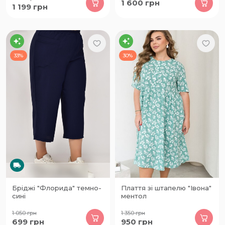
1 600
грн
1 199
грн
33%
30%
Бріджі "Флорида" темно-
Плаття зі штапелю "Івона"
сині
ментол
1 050
грн
1 350
грн
699
грн
950
грн