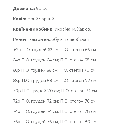
Довжина:
90 см.
Колір:
сірий:чорний.
Країна-виробник:
Україна, м. Харків.
Реальні заміри виробу в напівобхваті
62р П.О. грудей 62 см; П.О. стегон 66 см
64р П.О. грудей 64 см; П.О. стегон 68 см
66р П.О. грудей 66 см; П.О. стегон 70 см
68р П.О. грудей 68 см; П.О. стегон 72 см
70р П.О. грудей 70 см; П.О. стегон 74 см
72р П.О. грудей 72 см; П.О. стегон 76 см
74р П.О. грудей 74 см; П.О. стегон 78 см
76р П.О. грудей 76 см; П.О. стегон 80 см