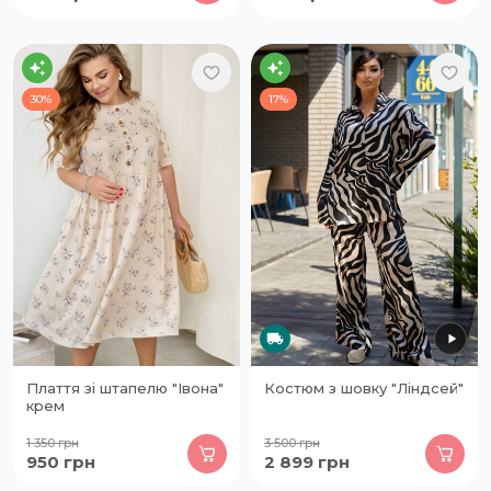
30%
17%
Плаття зі штапелю "Івона"
Костюм з шовку "Ліндсей"
крем
1 350
грн
3 500
грн
950
грн
2 899
грн