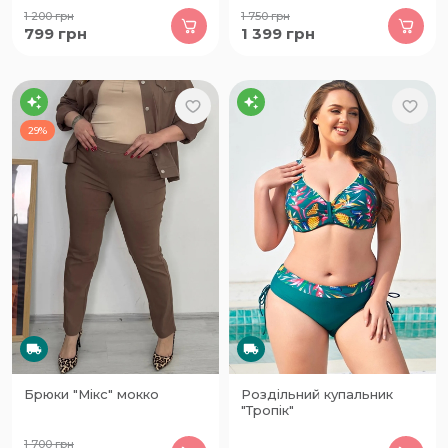
1 200
грн
1 750
грн
799
грн
1 399
грн
29%
Брюки "Мікс" мокко
Роздільний купальник
"Тропік"
1 700
грн