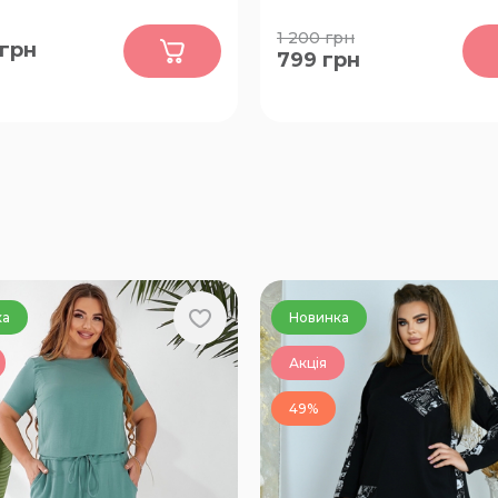
0
0
1 200
грн
грн
799
грн
0-52, 54-56, 58-60, 62-64,
60-62
ка
Новинка
Акція
49%