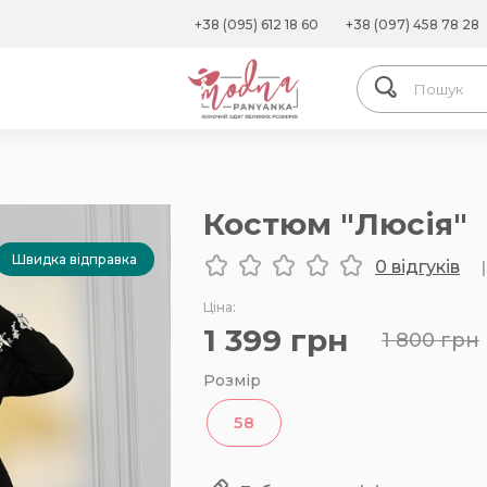
+38 (095) 612 18 60
+38 (097) 458 78 28
Костюм "Люсія"
Швидка відправка
0 відгуків
|
Ціна:
1 399
грн
1 800
грн
Розмір
58