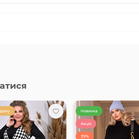
атися
одажу
Новинка
Акція
39%