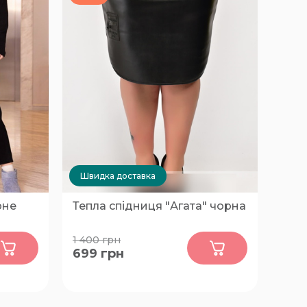
Швидка доставка
рне
Тепла спідниця "Агата" чорна
0
1 400
грн
699
грн
78-80