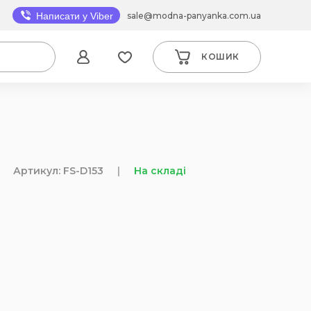
sale@modna-panyanka.com.ua
Написати у Viber
КОШИК
Артикул: FS-D153
|
На складі