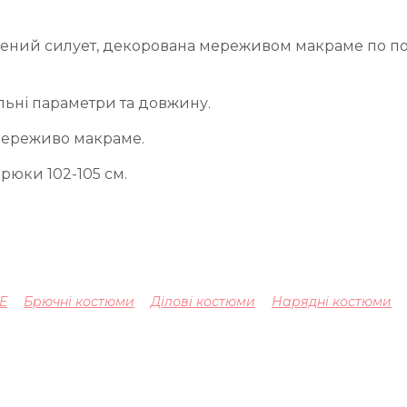
алений силует, декорована мереживом макраме по пол
льні параметри та довжину.
мереживо макраме.
 брюки 102-105 см.
E
Брючні костюми
Ділові костюми
Нарядні костюми