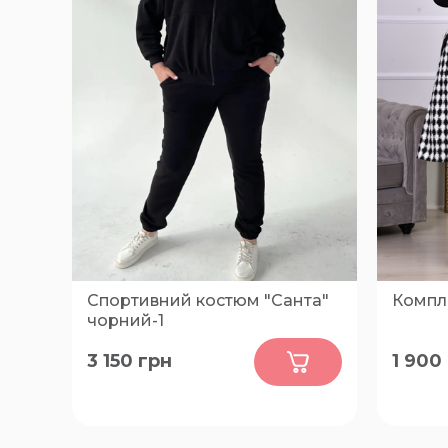
Спортивний костюм "Санта"
Компле
чорний-1
0
3 150
грн
1 900
54-56, 50-52, 58-60, 62-64, 66-68
52, 54, 
72, 74, 