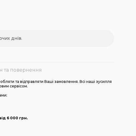
очих днів.
н та повернення
бляти та відправляти Ваші замовлення. Всі наші зусилля
овим сервісом.
ами:
ід 6 000
грн
.