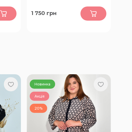
0
1 750
грн
52, 54, 56, 58, 60, 62, 64, 66, 68, 70,
72, 74, 76, 78, 80, 82, 84, 86, 88, 90
Новинка
Акція
20%