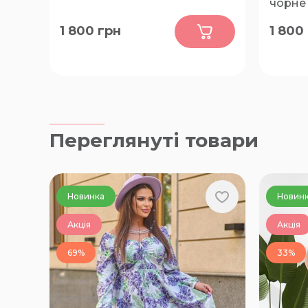
чорне
0
1 800
грн
1 800
48-50, 52-54, 56-58, 60-62
46-48, 5
66-68
Переглянуті товари
Новинка
Новин
Акція
Акція
69%
33%