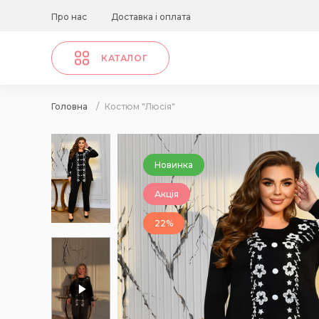
Про нас
Доставка і оплата
КАТАЛОГ
Головна
/
Костюм "Люсія"
Новинка
Акція
22%