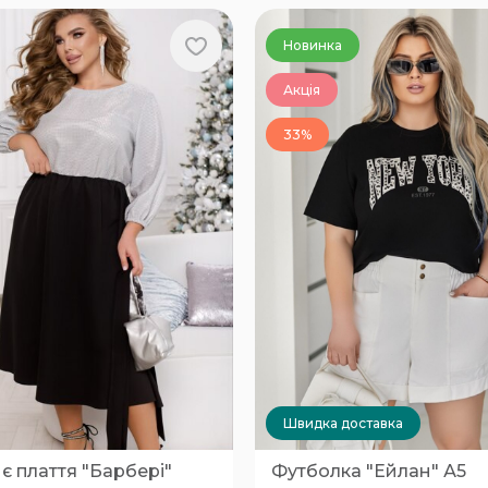
Новинка
Акція
33%
Швидка доставка
є плаття "Барбері"
Футболка "Ейлан" А5