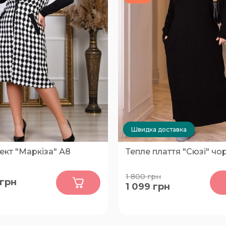
Швидка доставка
кт "Маркіза" А8
Тепле плаття "Сюзі" чо
0
0
1 800
грн
грн
1 099
грн
56, 58, 60, 62, 64, 66, 68, 70,
50-52
76, 78, 80, 82, 84, 86, 88, 90