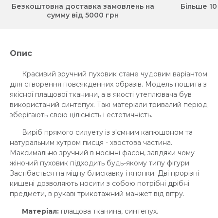
Безкоштовна доставка замовлень на
Більше 10
сумму від 5000 грн
Опис
Красивий зручний пуховик стане чудовим варіантом
для створення повсякденних образів. Модель пошита з
якісної плащової тканини, а в якості утеплювача був
використаний синтепух. Такі матеріали тривалий період
зберігають свою цілісність і естетичність.
Виріб прямого силуету із з'ємним капюшоном та
натуральним хутром писця - хвостова частина.
Максимально зручний в носінні фасон, завдяки чому
жіночий пуховик підходить будь-якому типу фігури.
Застібається на міцну блискавку і кнопки. Дві прорізні
кишені дозволяють носити з собою потрібні дрібні
предмети, в рукаві трикотажний манжет від вітру.
Матеріал:
плащова тканина, синтепух.