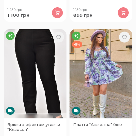
1 250
грн
1 150
грн
1 100
грн
899
грн
69%
Брюки з ефектом утяжки
Плаття "Анжеліна" біле
"Кларсон"