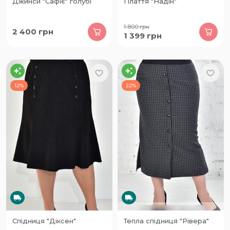
Джинси "Сафіє" голубі
Плаття "Надін"
1 800
грн
2 400
грн
1 399
грн
12%
22%
Спідниця "Діксен"
Тепла спідниця "Рівера"