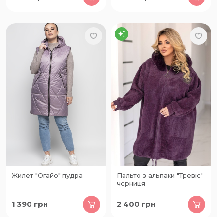
Жилет "Огайо" пудра
Пальто з альпаки "Тревіс"
чорниця
1 390
грн
2 400
грн