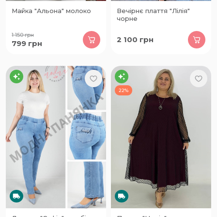
Майка "Альона" молоко
Вечірнє плаття "Лілія"
чорне
1 150
грн
2 100
грн
799
грн
22%