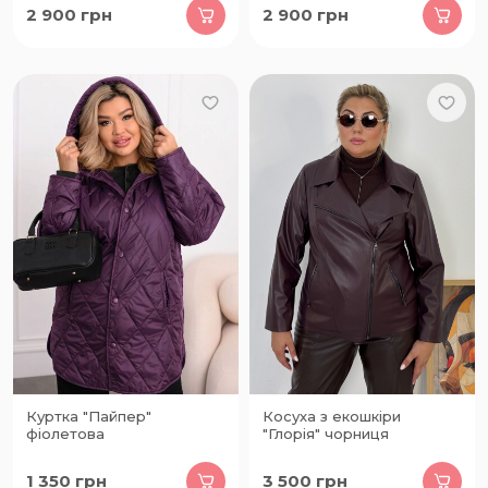
2 900
грн
2 900
грн
Куртка "Пайпер"
Косуха з екошкіри
фіолетова
"Глорія" чорниця
1 350
грн
3 500
грн