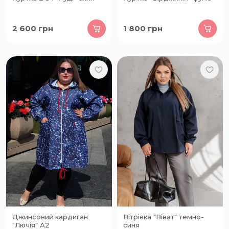
2 600
грн
1 800
грн
Джинсовий кардиган
Вітрівка "Віват" темно-
"Лючія" А2
синя