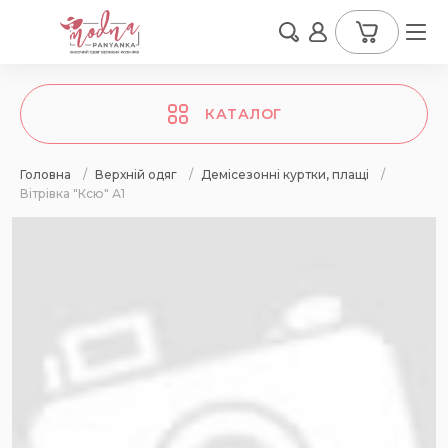
КАТАЛОГ
Головна
/
Верхній одяг
/
Демісезонні куртки, плащі
/
Вітрівка "Ксю" А1