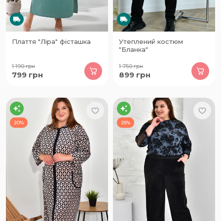
Плаття "Ліра" фісташка
Утеплений костюм
"Бланка"
1 190
грн
1 750
грн
799
грн
899
грн
20%
26%