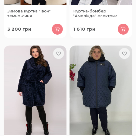
Зимова куртка "Івон"
Куртка-бомбер
темно-синя
"Амелінда" електрик
3 200
грн
1 610
грн