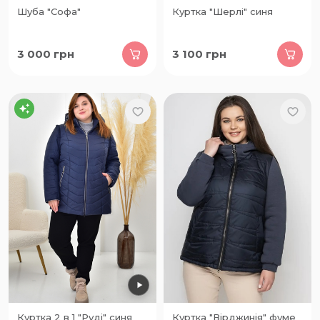
Шуба "Софа"
Куртка "Шерлі" синя
3 000
грн
3 100
грн
Куртка 2 в 1 "Руді" синя
Куртка "Вірджинія" фуме