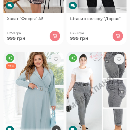
Халат "Феєрія" А5
Штани з велюру "Доріан"
1 250
грн
1 350
грн
999
грн
999
грн
22%