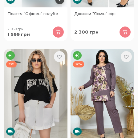
Плаття "Офісен" голубе
Джинси "Ясмін" сірі
2 050
грн
2 300
грн
1 599
грн
33%
20%