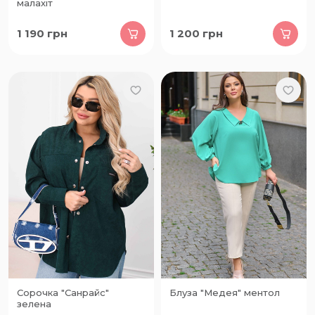
малахіт
1 190
грн
1 200
грн
Сорочка "Санрайс"
Блуза "Медея" ментол
зелена