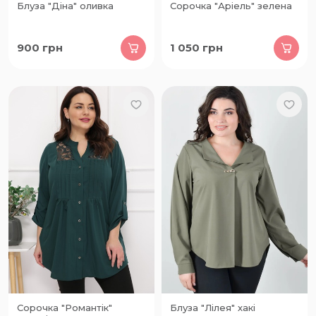
Блуза "Діна" оливка
Сорочка "Аріель" зелена
900
грн
1 050
грн
Сорочка "Романтік"
Блуза "Лілея" хакі