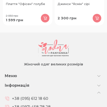
Плаття "Офісен" голубе
Джинси "Ясмін" сірі
2 050
грн
2 300
грн
1 599
грн
Жіночий одяг великих розмірів
Меню
Інформація
+38 (095) 612 18 60
+38 (097) 458 78 28