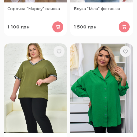
Сорочка "Марілу" оливка
Блуза "Міла" фісташка
1 100
грн
1 500
грн