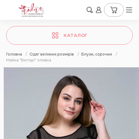
КАТАЛОГ
Головна
/
Одяг великих розмірів
/
Блузи, сорочки
/
Майка "Вікторі" оливка