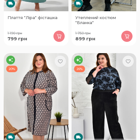
Плаття "Ліра" фісташка
Утеплений костюм
"Бланка"
1 190
грн
1 750
грн
799
грн
899
грн
20%
26%