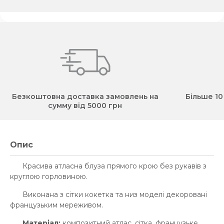
Безкоштовна доставка замовлень на
Більше 10
сумму від 5000 грн
Опис
Красива атласна блуза прямого крою без рукавів з
круглою горловиною.
Виконана з сітки кокетка та низ моделі декоровані
французьким мереживом.
Матеріал:
композитний атлас, сітка, французьке