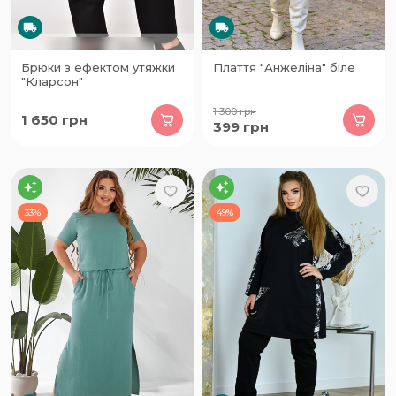
Брюки з ефектом утяжки
Плаття "Анжеліна" біле
"Кларсон"
1 300
грн
1 650
грн
399
грн
33%
49%