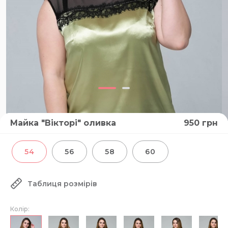
Майка "Вікторі" оливка
950
грн
54
56
58
60
Таблиця розмірів
Колір: