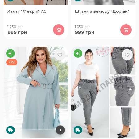
Халат "Феєрія" А5
Штани з велюру "Доріан"
1 250
грн
1 350
грн
999
грн
999
грн
22%