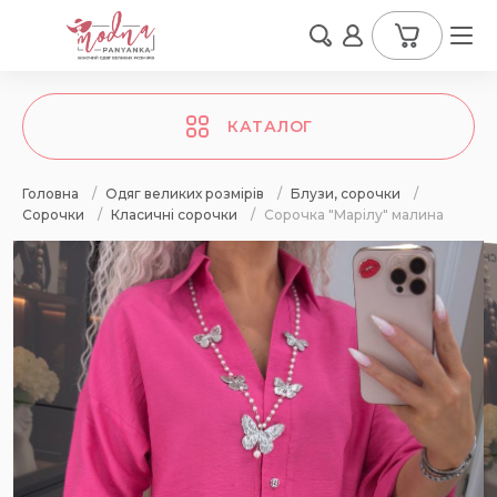
КАТАЛОГ
Головна
/
Одяг великих розмірів
/
Блузи, сорочки
/
Сорочки
/
Класичні сорочки
/
Сорочка "Марілу" малина