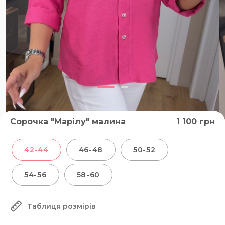
Сорочка "Марілу" малина
1 100
грн
42-44
46-48
50-52
54-56
58-60
Таблиця розмірів