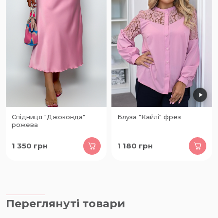
Спідниця "Джоконда"
Блуза "Кайлі" фрез
рожева
1 350
грн
1 180
грн
Переглянуті товари