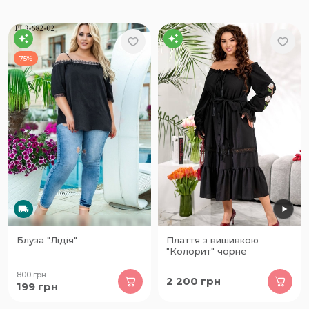
75%
Блуза "Лідія"
Плаття з вишивкою
"Колорит" чорне
800
грн
2 200
грн
199
грн