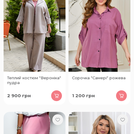
Теплий костюм "Вероніка"
Сорочка "Самері" рожева
пудра
2 900
грн
1 200
грн