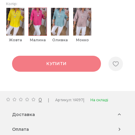
Колір:
жовта
малина
оливка
мокко
КУПИТИ
0
|
|
Артикул: YA197
На складі
Доставка
Оплата