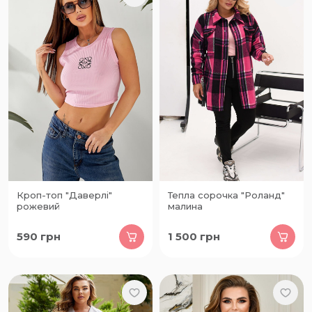
Кроп-топ "Даверлі"
Тепла сорочка "Роланд"
рожевий
малина
590
грн
1 500
грн