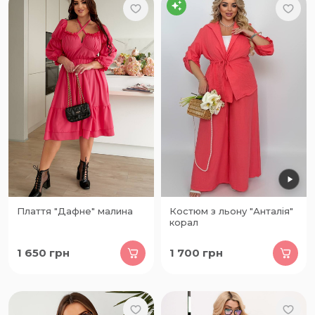
Плаття "Дафне" малина
Костюм з льону "Анталія"
корал
1 650
грн
1 700
грн