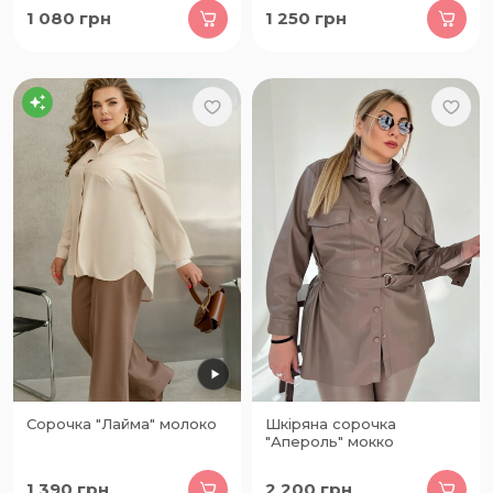
1 080
грн
1 250
грн
Сорочка "Лайма" молоко
Шкіряна сорочка
"Апероль" мокко
1 390
грн
2 200
грн