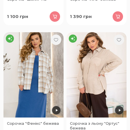
1 100
грн
1 390
грн
Сорочка "Фенікс" бежева
Сорочка з льону "Ортус"
бежева