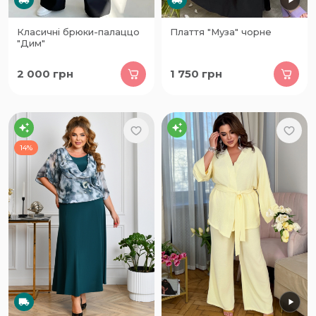
Класичні брюки-палаццо
Плаття "Муза" чорне
"Дим"
2 000
грн
1 750
грн
14%