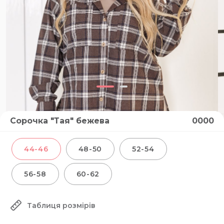
Сорочка "Тая" бежева
0000
44-46
48-50
52-54
56-58
60-62
Таблиця розмірів