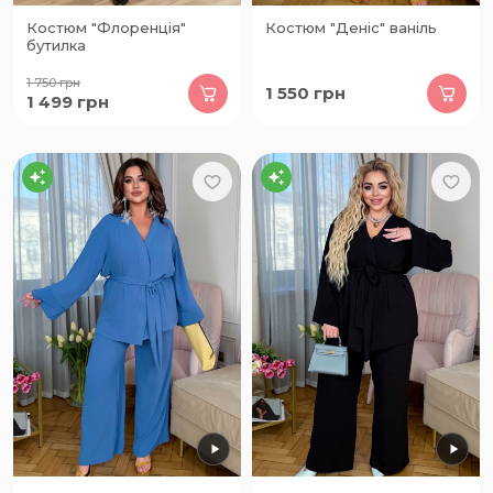
Костюм "Флоренція"
Костюм "Деніс" ваніль
бутилка
1 750
грн
1 550
грн
1 499
грн