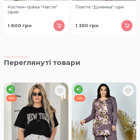
Костюм-трійка "Настя"
Плаття "Домініка" сіре
сірий
1 600
грн
1 350
грн
Переглянуті товари
33%
20%