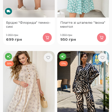
Бріджі "Флорида" темно-
Плаття зі штапелю "Івона"
сині
ментол
1 050
грн
1 350
грн
699
грн
950
грн
30%
17%