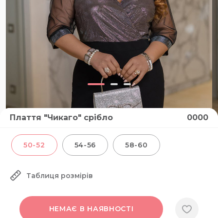
Плаття "Чикаго" срібло
0000
50-52
54-56
58-60
Таблиця розмірів
НЕМАЄ В НАЯВНОСТІ