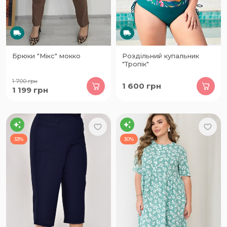
Брюки "Мікс" мокко
Роздільний купальник
"Тропік"
1 700
грн
1 600
грн
1 199
грн
33%
30%