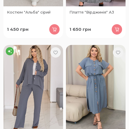
Костюм "Альба" сірий
Плаття "Вірджинія" А3
1 450
грн
1 650
грн