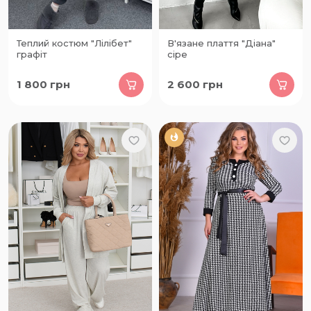
Теплий костюм "Лілібет"
В'язане плаття "Діана"
графіт
сіре
1 800
грн
2 600
грн