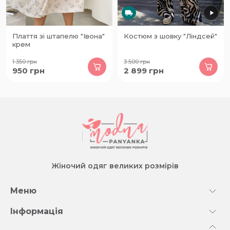
Плаття зі штапелю "Івона"
Костюм з шовку "Ліндсей"
крем
1 350
грн
3 500
грн
950
грн
2 899
грн
Жіночий одяг великих розмірів
Меню
Інформація