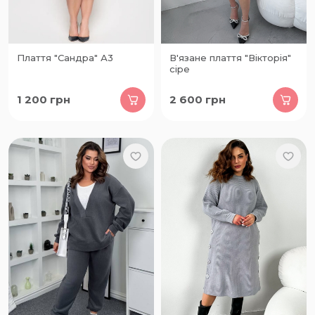
Плаття "Сандра" А3
В'язане плаття "Вікторія"
сіре
1 200
грн
2 600
грн