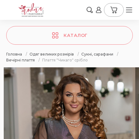
КАТАЛОГ
Головна
/
Одяг великих розмірів
/
Сукні, сарафани
/
Вечірні плаття
/
Плаття "Чикаго" срібло