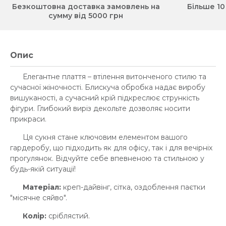
Безкоштовна доставка замовлень на
Більше 10
сумму від 5000 грн
Опис
Елегантне плаття – втілення витонченого стилю та
сучасної жіночності. Блискуча обробка надає виробу
вишуканості, а сучасний крій підкреслює стрункість
фігури. Глибокий виріз декольте дозволяє носити
прикраси.
Ця сукня стане ключовим елементом вашого
гардеробу, що підходить як для офісу, так і для вечірніх
прогулянок. Відчуйте себе впевненою та стильною у
будь-якій ситуації!
Матеріал:
креп-дайвінг, сітка, оздоблення паєтки
"місячне сяйво".
Колір:
сріблястий.