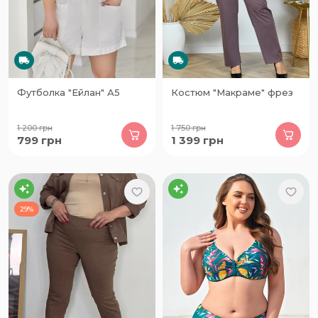
Футболка "Ейлан" А5
Костюм "Макраме" фрез
1 200
грн
1 750
грн
799
грн
1 399
грн
29%