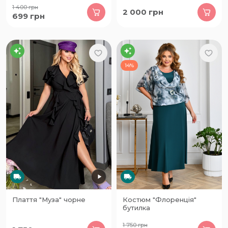
1 400
грн
2 000
грн
699
грн
14%
Плаття "Муза" чорне
Костюм "Флоренція"
бутилка
1 750
грн