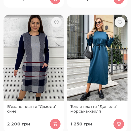
В'язане плаття "Дімода"
Тепле плаття "Даніела"
синє
морська-хвиля
2 200
грн
1 250
грн