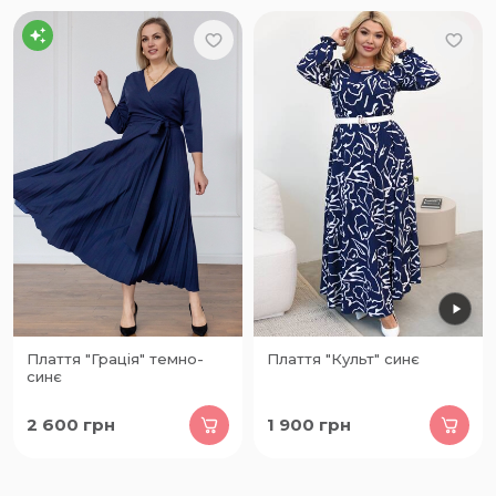
Плаття "Грація" темно-
Плаття "Культ" синє
синє
2 600
грн
1 900
грн