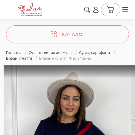
КАТАЛОГ
Головна
/
Одяг великих розмірів
/
Сукні, сарафани
/
Вязані плаття
/
В'язане плаття "Нела" синє