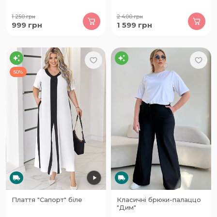
1 250
грн
2 400
грн
999
грн
1 599
грн
50%
Плаття "Сапорт" біле
Класичні брюки-палаццо
"Дим"