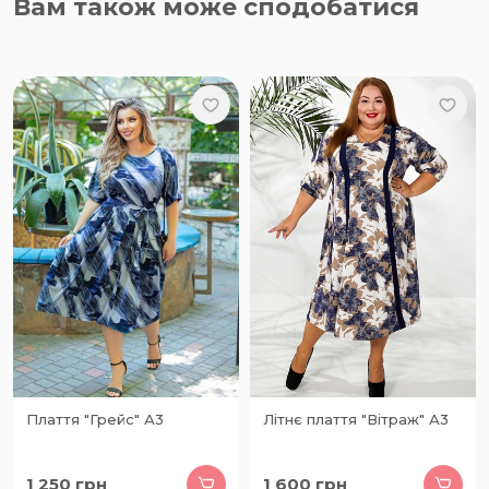
Вам також може сподобатися
Плаття "Грейс" А3
Літнє плаття "Вітраж" А3
1 250
грн
1 600
грн