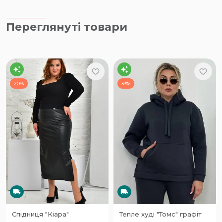
Переглянуті товари
20%
33%
Спідниця "Кіара"
Тепле худі "Томс" графіт