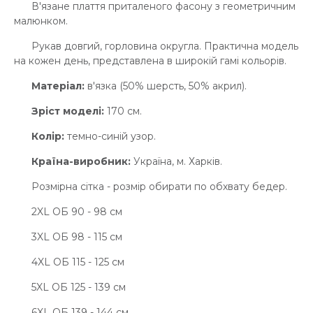
В'язане плаття приталеного фасону з геометричним
малюнком.
Рукав довгий, горловина округла. Практична модель
на кожен день, представлена в широкій гамі кольорів.
Матеріал:
в'язка (50% шерсть, 50% акрил).
Зріст моделі:
170 см.
Колір:
темно-синій узор.
Країна-виробник:
Україна, м. Харків.
Розмірна сітка - розмір обирати по обхвату бедер.
2XL ОБ 90 - 98 см
3XL ОБ 98 - 115 см
4XL ОБ 115 - 125 см
5XL ОБ 125 - 139 см
6XL ОБ 139 - 144 см