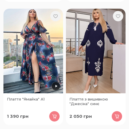
Плаття "Ямайка" А1
Плаття з вишивкою
"Джесіка" синє
1 390
грн
2 050
грн