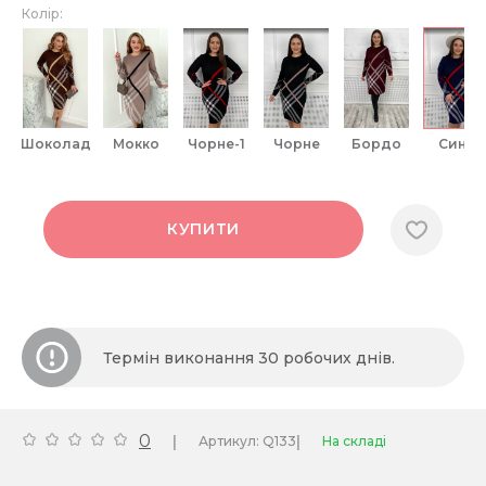
Колір:
шоколад
мокко
чорне-1
чорне
бордо
синє
КУПИТИ
Термін виконання 30 робочих днів.
0
|
|
Артикул: Q133
На складі