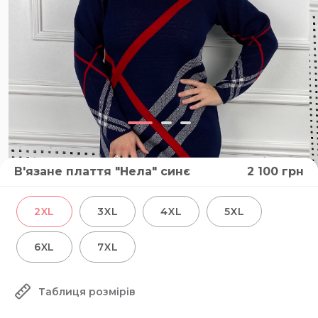
В'язане плаття "Нела" синє
2 100
грн
2XL
3XL
4XL
5XL
6XL
7XL
Таблиця розмірів