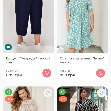
Бріджі "Флорида" темно-
Плаття зі штапелю "Івона"
сині
ментол
1 050
грн
1 350
грн
699
грн
950
грн
30%
17%