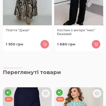
Плаття "Джаз"
Костюм з ангори "Інес"
бежевий
1 950
грн
1 680
грн
Переглянуті товари
33%
30%