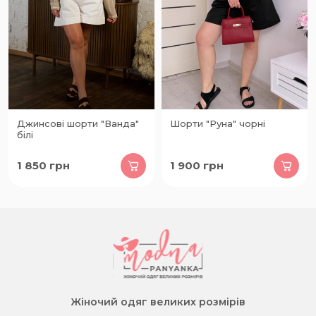
Джинсові шорти "Ванда"
Шорти "Руна" чорні
білі
1 850
грн
1 900
грн
Жіночий одяг великих розмірів