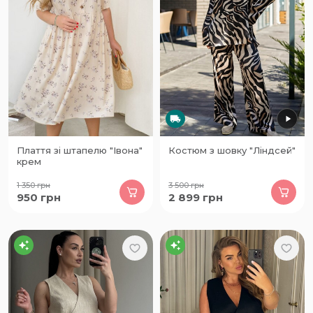
Плаття зі штапелю "Івона"
Костюм з шовку "Ліндсей"
крем
1 350
грн
3 500
грн
950
грн
2 899
грн