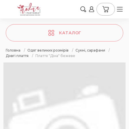
КАТАЛОГ
Головна
/
Одяг великих розмірів
/
Сукні, сарафани
/
Довгі плаття
/
Плаття "Діна" бежеве