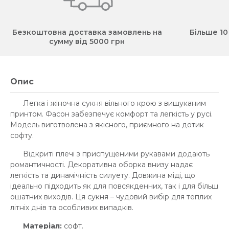
Безкоштовна доставка замовлень на
Більше 10
сумму від 5000 грн
Опис
Легка і жіночна сукня вільного крою з вишуканим
принтом. Фасон забезпечує комфорт та легкість у русі.
Модель виготволена з якісного, приємного на дотик
софту.
Відкриті плечі з приспущеними рукавами додають
романтичності. Декоративна оборка внизу надає
легкість та динамічність силуету. Довжина міді, що
ідеально підходить як для повсякденних, так і для більш
ошатних виходів. Ця сукня – чудовий вибір для теплих
літніх днів та особливих випадків.
Матеріал:
софт.