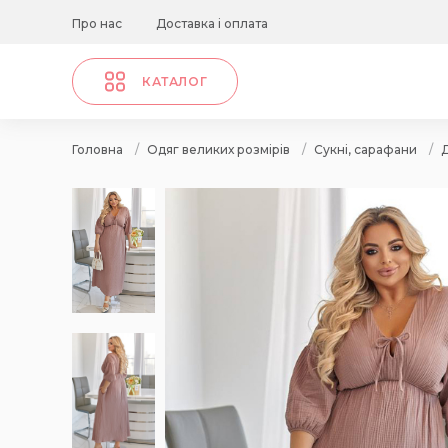
Про нас
Доставка і оплата
КАТАЛОГ
Головна
/
Одяг великих розмірів
/
Сукні, сарафани
/
Д