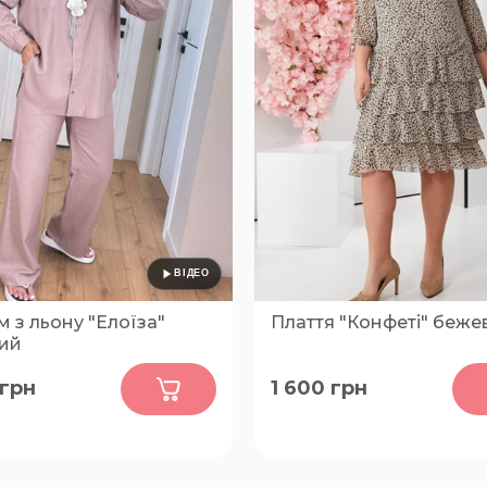
 з льону "Елоїза"
Плаття "Конфеті" беже
ий
0
0
грн
1 600
грн
46-48, 50-52, 54-56
56, 52, 54