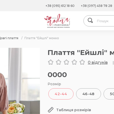
+38 (095) 612 18 60
+38 (097) 458 78 28
овгі плаття
/
Плаття "Ейшлі" мокко
Плаття "Ейшлі" 
0 відгуків
|
0000
Розмір
42-44
46-48
5
Таблиця розмірів