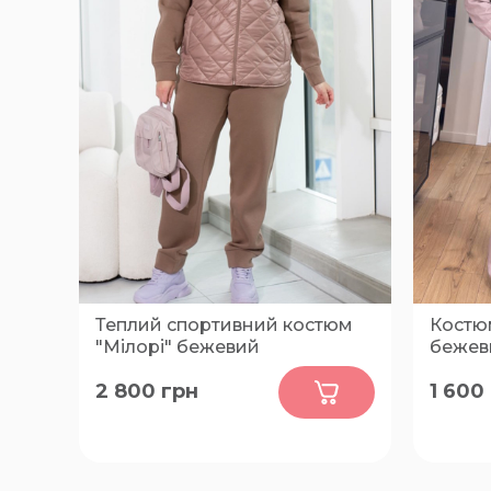
Теплий спортивний костюм
Костюм
"Мілорі" бежевий
бежев
0
2 800
грн
1 600
46-48, 50-52, 54-56, 58-60, 62-64,
42-44, 
66-68