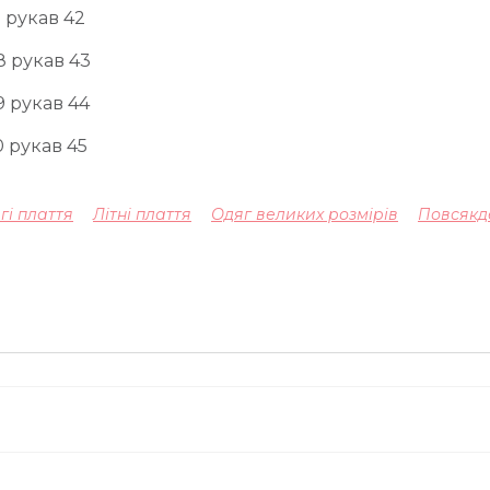
 рукав 42
8 рукав 43
9 рукав 44
0 рукав 45
гі плаття
Літні плаття
Одяг великих розмірів
Повсякд