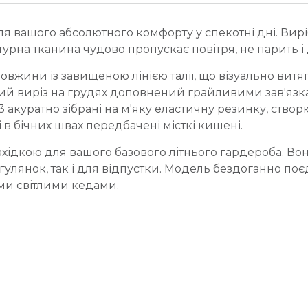
для вашого абсолютного комфорту у спекотні дні. Ви
ктурна тканина чудово пропускає повітря, не парить і
овжини із завищеною лінією талії, що візуально витя
ий виріз на грудях доповнений грайливими зав'язк
 акуратно зібрані на м'яку еластичну резинку, ство
 в бічних швах передбачені місткі кишені.
хідкою для вашого базового літнього гардероба. Вона
гулянок, так і для відпустки. Модель бездоганно по
ми світлими кедами.