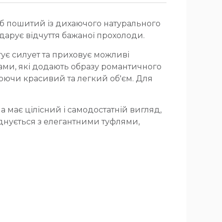
ріб пошитий із дихаючого натурального
 дарує відчуття бажаної прохолоди.
гує силует та приховує можливі
ами, які додають образу романтичного
рюючи красивий та легкий об'єм. Для
 має цілісний і самодостатній вигляд,
єднується з елегантними туфлями,