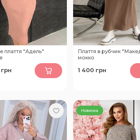
е плаття "Адель"
Плаття в рубчик "Маке
е
мокко
0
0
грн
1 400
грн
L, 4XL, XL
46-48, 50-52, 54-56, 58-60, 
66-68
Новинка