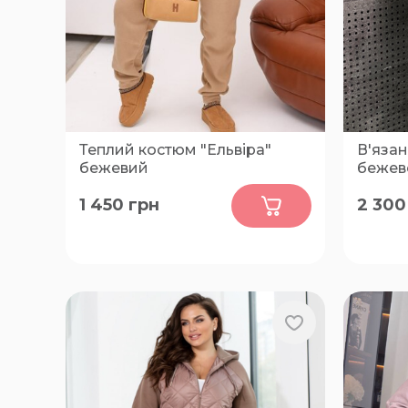
Теплий костюм "Ельвіра"
В'язан
бежевий
бежев
0
1 450
грн
2 300
42-44, 44-46, 48-50, 52-54, 56-58,
2XL, 3X
60-62