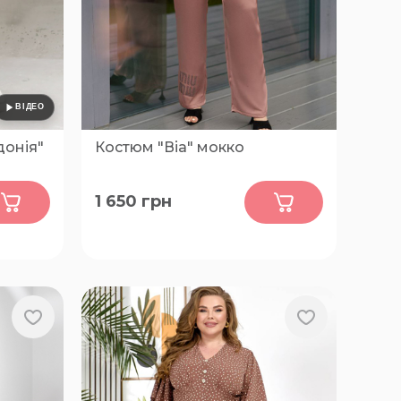
донія"
Костюм "Віа" мокко
0
1 650
грн
62-64,
48-50, 52-54, 56-58