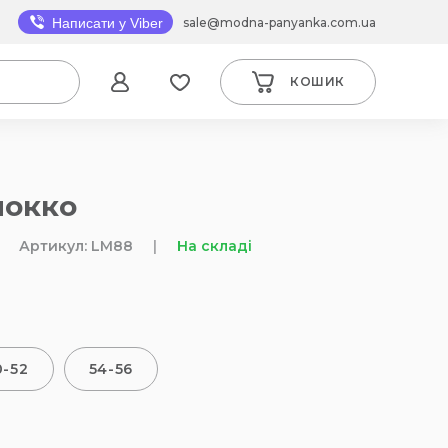
sale@modna-panyanka.com.ua
Написати у Viber
КОШИК
мокко
Артикул: LM88
|
На складі
0-52
54-56