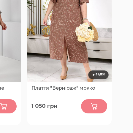
ве
Плаття "Вернісаж" мокко
0
1 050
грн
42-44, 46-48, 50-52, 54-56