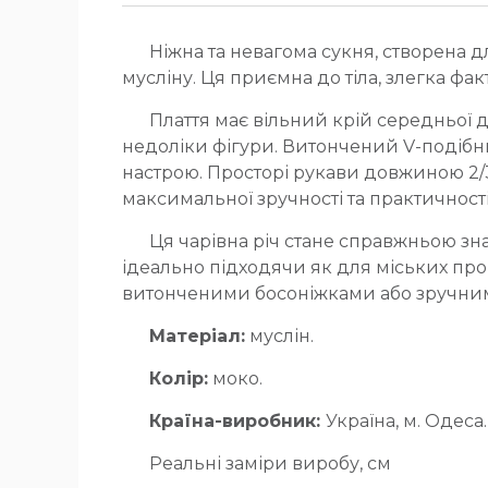
Ніжна та невагома сукня, створена 
мусліну. Ця приємна до тіла, злегка фа
Плаття має вільний крій середньої д
недоліки фігури. Витончений V-подібн
настрою. Просторі рукави довжиною 2/3
максимальної зручності та практичності
Ця чарівна річ стане справжньою зна
ідеально підходячи як для міських про
витонченими босоніжками або зручни
Матеріал:
муслін.
Колір:
моко.
Країна-виробник:
Україна, м. Одеса.
Реальні заміри виробу, см