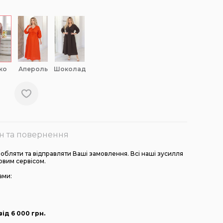
кко
апероль
шоколад
н та повернення
бляти та відправляти Ваші замовлення. Всі наші зусилля
овим сервісом.
ами:
ід 6 000
грн
.