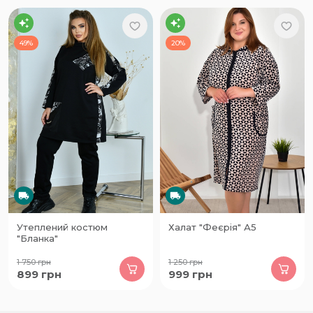
49%
20%
Утеплений костюм
Халат "Феєрія" А5
"Бланка"
1 750
грн
1 250
грн
899
грн
999
грн