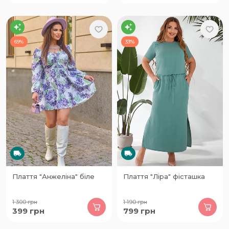
69%
33%
Плаття "Анжеліна" біле
Плаття "Ліра" фісташка
1 300
грн
1 190
грн
399
грн
799
грн