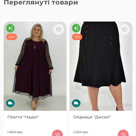
Переглянуті товари
22%
12%
Плаття "Надін"
Спідниця "Діксен"
1 800
грн
1 250
грн