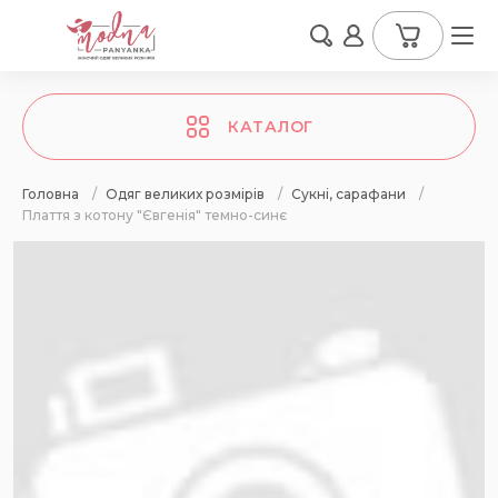
КАТАЛОГ
Головна
/
Одяг великих розмірів
/
Сукні, сарафани
/
Плаття з котону "Євгенія" темно-синє