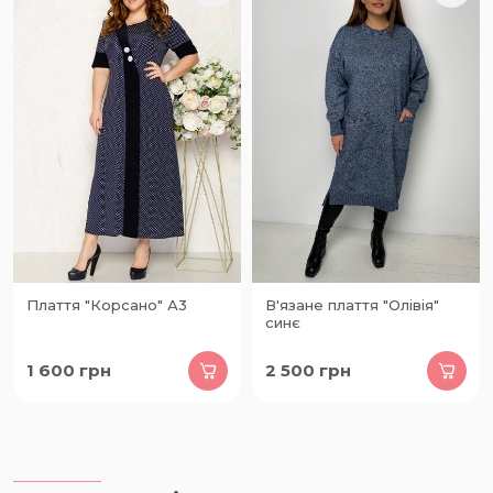
Плаття "Корсано" А3
В'язане плаття "Олівія"
синє
1 600
грн
2 500
грн