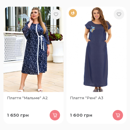
Плаття "Мальме" А2
Плаття "Рені" А3
1 650
грн
1 600
грн