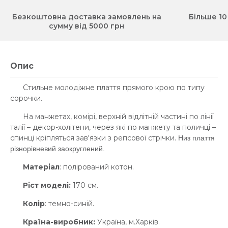
Безкоштовна доставка замовлень на
Більше 10
сумму від 5000 грн
Опис
Стильне молодіжне плаття прямого крою по типу
сорочки.
На манжетах, комірі, верхній відлітній частині по лінії
талії – декор-холітени, через які по манжету та поличці –
спинці кріпляться зав'язки з репсової стрічки.
Низ плаття
різнорівневий заокруглений.
Матеріал
: полірований котон.
Ріст моделі:
170 см.
Колір
: темно-синій.
Країна-виробник:
Україна, м.Харків.