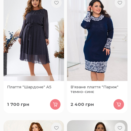
Плаття "Шардоне" А5
В'язане плаття "Париж"
темно-синє
1 700
грн
2 400
грн