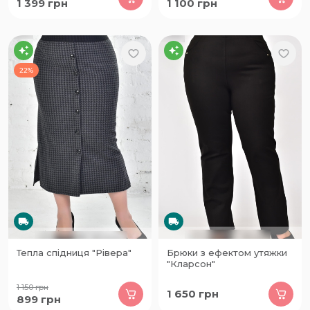
1 399
грн
1 100
грн
22%
Тепла спідниця "Рівера"
Брюки з ефектом утяжки
"Кларсон"
1 150
грн
1 650
грн
899
грн