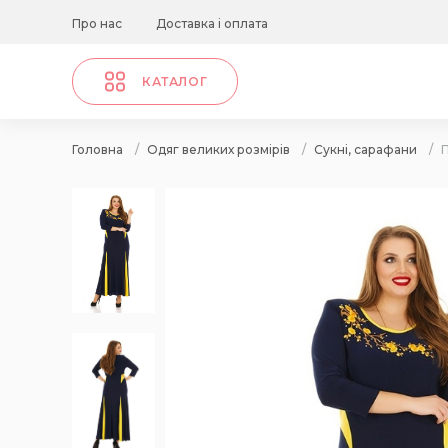
Про нас
Доставка і оплата
КАТАЛОГ
Головна
/
Одяг великих розмірів
/
Сукні, сарафани
/
П