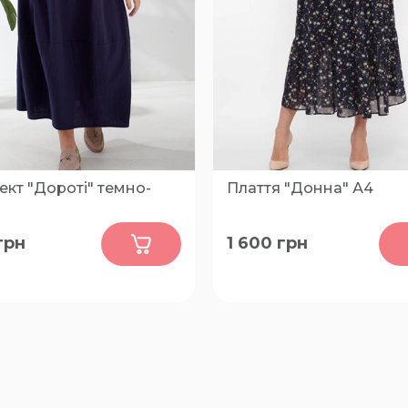
кт "Дороті" темно-
Плаття "Донна" А4
0
0
грн
1 600
грн
54-56, 58-60
58, 60