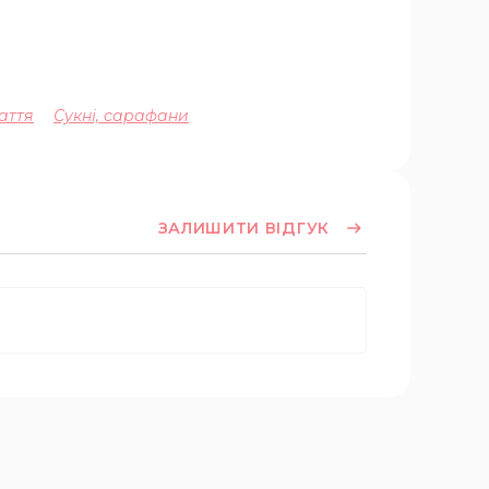
аття
Сукні, сарафани
ЗАЛИШИТИ ВІДГУК