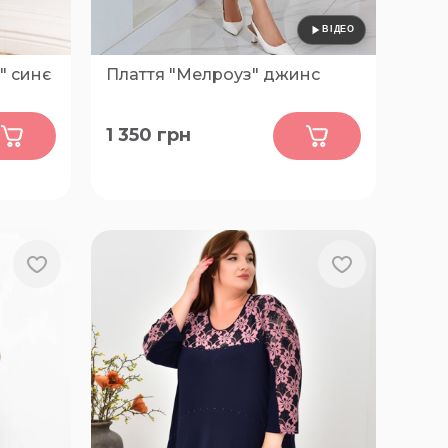
" синє
Плаття "Мелроуз" джинс
0
1 350
грн
62-64,
46-48, 50-52, 54-56, 58-60