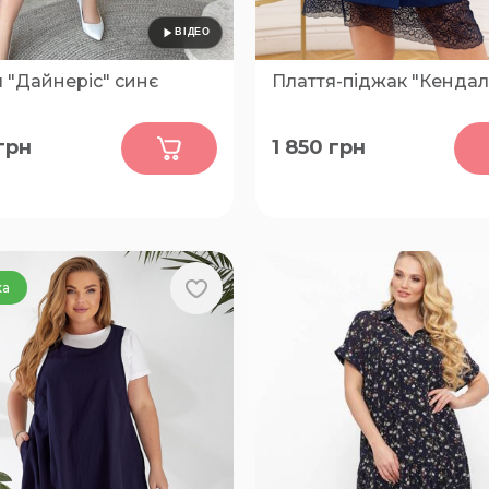
 "Дайнеріс" синє
Плаття-піджак "Кендал
0
0
грн
1 850
грн
54-58, 60-64
46-48, 50-52, 54-56, 58-60, 
66-68
ка