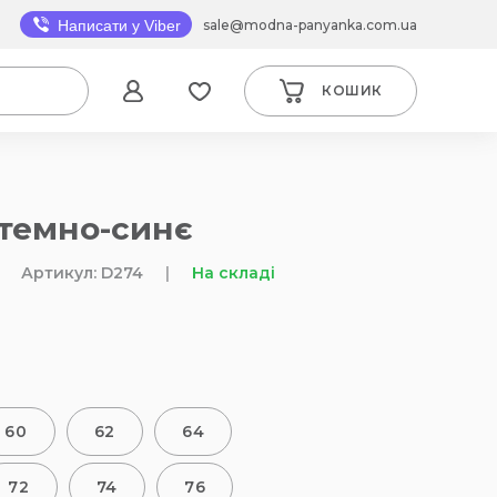
sale@modna-panyanka.com.ua
Написати у Viber
КОШИК
 темно-синє
Артикул: D274
|
На складі
60
62
64
72
74
76