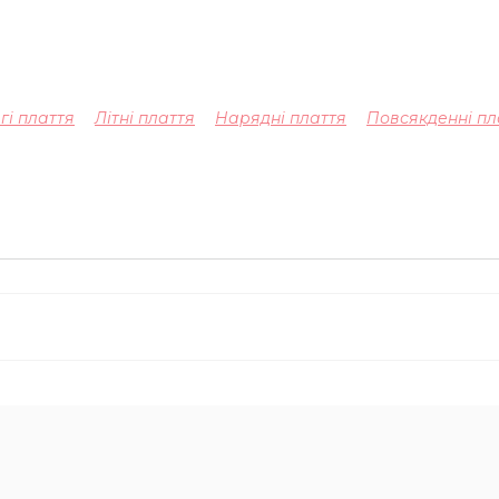
гі плаття
Літні плаття
Нарядні плаття
Повсякденні пл