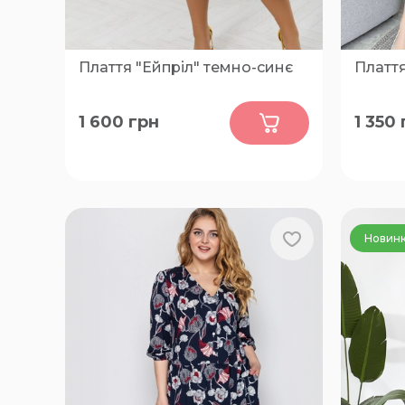
Плаття "Ейпріл" темно-синє
Плаття
0
1 600
грн
1 350
46-48, 50-52, 54-56, 58-60, 62-64,
48-52, 
66-68
Новин