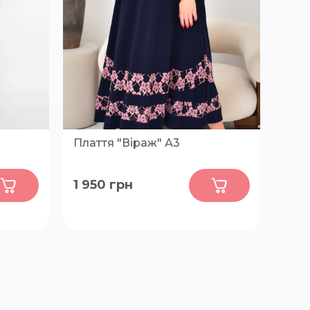
Плаття "Віраж" А3
0
1 950
грн
68, 70, 72