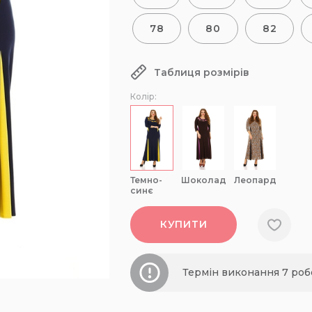
78
80
82
Таблиця розмірів
Колір:
темно-
шоколад
леопард
синє
КУПИТИ
Термін виконання 7 роб