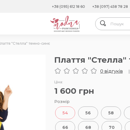
+38 (095) 612 18 60
+38 (097) 458 78 28
лаття "Стелла" темно-синє
Плаття "Стелла"
0 відгуків
|
Ціна:
1 600
грн
Розмір
54
56
58
66
68
70