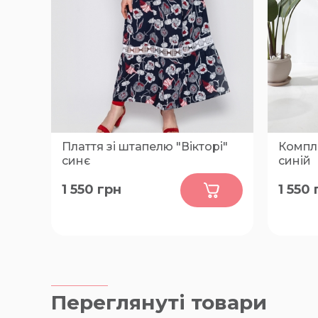
Плаття зі штапелю "Вікторі"
Компле
синє
синій
0
1 550
грн
1 550
52, 54, 56, 58
50-52, 
Переглянуті товари